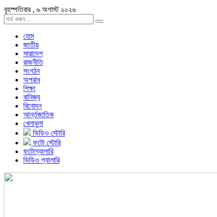
বৃহস্পতিবার , ৬ অগাস্ট ২০২৬
হোম
জাতীয়
সারাদেশ
রাজনীতি
সংগঠন
অপরাধ
শিক্ষা
বানিজ্য
বিনোদন
আর্ন্তজাতিক
খেলাধুলা
ভিডিও স্টোরি
ফটো স্টোরি
ফটোগ্যালারি
ভিডিও গ্যালারি