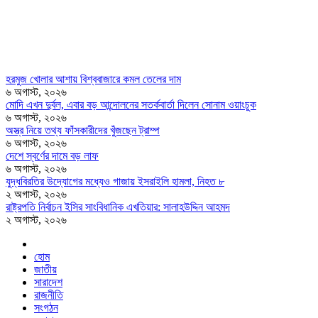
হরমুজ খোলার আশায় বিশ্ববাজারে কমল তেলের দাম
৬ অগাস্ট, ২০২৬
মোদি এখন দুর্বল, এবার বড় আন্দোলনের সতর্কবার্তা দিলেন সোনাম ওয়াংচুক
৬ অগাস্ট, ২০২৬
অস্ত্র নিয়ে তথ্য ফাঁসকারীদের খুঁজছেন ট্রাম্প
৬ অগাস্ট, ২০২৬
দেশে স্বর্ণের দামে বড় লাফ
৬ অগাস্ট, ২০২৬
যুদ্ধবিরতির উদ্যোগের মধ্যেও গাজায় ইসরাইলি হামলা, নিহত ৮
২ অগাস্ট, ২০২৬
রাষ্ট্রপতি নির্বাচন ইসির সাংবিধানিক এখতিয়ার: সালাহউদ্দিন আহমদ
২ অগাস্ট, ২০২৬
হোম
জাতীয়
সারাদেশ
রাজনীতি
সংগঠন