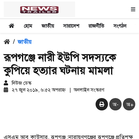
হোম
জাতীয়
সারাদেশ
রাজনীতি
সংগঠন
অ
/
জাতীয়
রূপগঞ্জে নারী ইউপি সদস্যকে
কুপিয়ে হত্যার ঘটনায় মামলা
নিউজ ডেস্ক
২৭ জুন ২০১৯, ৬:৫২ অপরাহ্ন
|
অনলাইন সংস্করণ
অ-
অ+
এসএম আবু কাউসার, রূপগঞ্জ :নারায়ণগঞ্জের রূপগঞ্জে প্রতিপক্ষ