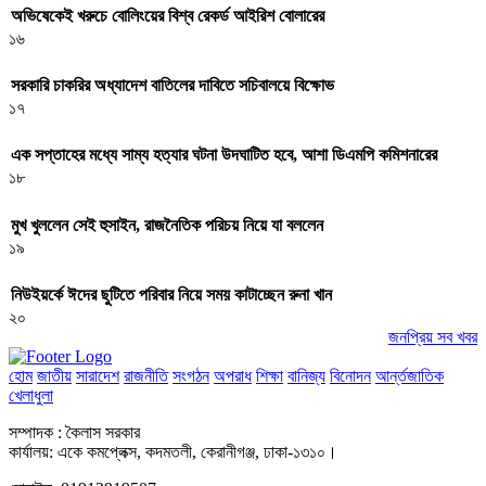
অভিষেকেই খরুচে বোলিংয়ের বিশ্ব রেকর্ড আইরিশ বোলারের
১৬
সরকারি চাকরির অধ্যাদেশ বাতিলের দাবিতে সচিবালয়ে বিক্ষোভ
১৭
এক সপ্তাহের মধ্যে সাম্য হত্যার ঘটনা উদঘাটিত হবে, আশা ডিএমপি কমিশনারের
১৮
মুখ খুললেন সেই হুসাইন, রাজনৈতিক পরিচয় নিয়ে যা বললেন
১৯
নিউইয়র্কে ঈদের ছুটিতে পরিবার নিয়ে সময় কাটাচ্ছেন রুনা খান
২০
জনপ্রিয় সব খবর
হোম
জাতীয়
সারাদেশ
রাজনীতি
সংগঠন
অপরাধ
শিক্ষা
বানিজ্য
বিনোদন
আর্ন্তজাতিক
খেলাধুলা
সম্পাদক : কৈলাস সরকার
কার্যালয়: একে কমপ্লেক্স, কদমতলী, কেরানীগঞ্জ, ঢাকা-১৩১০।