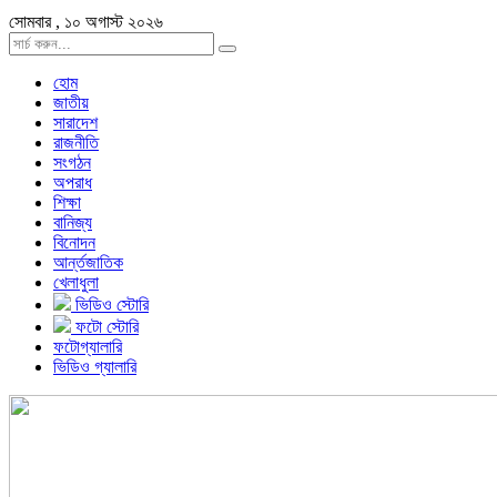
সোমবার , ১০ অগাস্ট ২০২৬
হোম
জাতীয়
সারাদেশ
রাজনীতি
সংগঠন
অপরাধ
শিক্ষা
বানিজ্য
বিনোদন
আর্ন্তজাতিক
খেলাধুলা
ভিডিও স্টোরি
ফটো স্টোরি
ফটোগ্যালারি
ভিডিও গ্যালারি