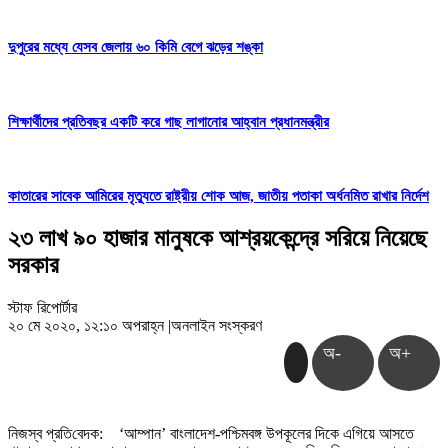
দুপুরের মধ্যে যেসব জেলায় ৬০ কিমি বেগে ঝড়ের শঙ্কা
শিক্ষার্থীদের প্রতিবছর একটি করে গাছ লাগানোর আহ্বান প্রধানমন্ত্রীর
কাতারের সাবেক আমিরের মৃত্যুতে রাষ্ট্রীয় শোক আজ, জাতীয় পতাকা অর্ধনমিত রাখার নির্দেশ
২৩ লাখ ৯০ হাজার মানুষকে আশ্রয়কেন্দ্রে সরিয়ে নিয়েছে
সরকার
স্টাফ রিপোর্টার
২০ মে ২০২০, ১২:১০ অপরাহ্ন
|
অনলাইন সংস্করণ
অ-
অ+
নিজস্ব প্র‌তি‌বেদক:
‘আম্পান’ বাংলাদেশ-পশ্চিমবঙ্গ উপকূলের দিকে এগিয়ে আসতে