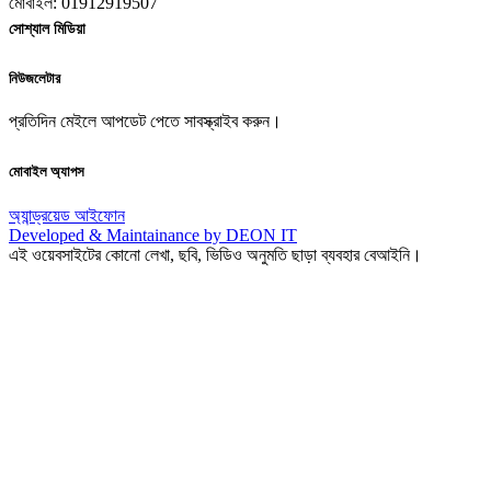
মোবাইল: 01912919507
সোশ্যাল মিডিয়া
নিউজলেটার
প্রতিদিন মেইলে আপডেট পেতে সাবস্ক্রাইব করুন।
মোবাইল অ্যাপস
অ্যান্ড্রয়েড
আইফোন
Developed & Maintainance by DEON IT
এই ওয়েবসাইটের কোনো লেখা, ছবি, ভিডিও অনুমতি ছাড়া ব্যবহার বেআইনি।