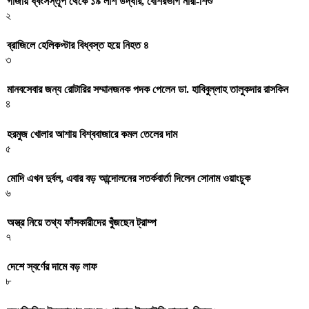
গাজায় ধ্বংসস্তূপ থেকে ১৯ লাশ উদ্ধার, বেশিরভাগ নারী-শিশু
২
ব্রাজিলে হেলিকপ্টার বিধ্বস্ত হয়ে নিহত ৪
৩
মানবসেবার জন্য রোটারির সম্মানজনক পদক পেলেন ডা. হাবিবুল্লাহ তালুকদার রাসকিন
৪
হরমুজ খোলার আশায় বিশ্ববাজারে কমল তেলের দাম
৫
মোদি এখন দুর্বল, এবার বড় আন্দোলনের সতর্কবার্তা দিলেন সোনাম ওয়াংচুক
৬
অস্ত্র নিয়ে তথ্য ফাঁসকারীদের খুঁজছেন ট্রাম্প
৭
দেশে স্বর্ণের দামে বড় লাফ
৮