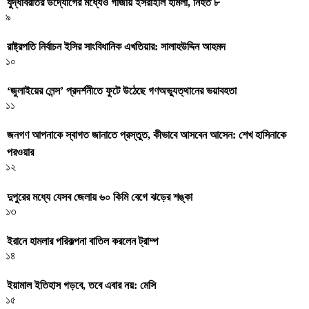
যুদ্ধবিরতির উদ্যোগের মধ্যেও গাজায় ইসরাইলি হামলা, নিহত ৮
৯
রাষ্ট্রপতি নির্বাচন ইসির সাংবিধানিক এখতিয়ার: সালাহউদ্দিন আহমদ
১০
‘জুলাইয়ের লেন্স’ প্রদর্শনীতে ফুটে উঠেছে গণঅভ্যুত্থানের ভয়াবহতা
১১
জনগণ আপনাকে স্বাগত জানাতে প্রস্তুত, কীভাবে আসবেন আসেন: শেখ হাসিনাকে
পরওয়ার
১২
দুপুরের মধ্যে যেসব জেলায় ৬০ কিমি বেগে ঝড়ের শঙ্কা
১৩
ইরানে হামলার পরিকল্পনা বাতিল করলেন ট্রাম্প
১৪
ইয়ামাল ইতিহাস গড়বে, তবে এবার নয়: মেসি
১৫