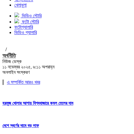
খেলাধুলা
ভিডিও স্টোরি
ফটো স্টোরি
ফটোগ্যালারি
ভিডিও গ্যালারি
/
অর্থনীতি
নিউজ ডেস্ক
১১ নভেম্বর ২০২৫, ৬:১১ অপরাহ্ন
অনলাইন সংস্করণ
এ সম্পর্কিত আরও খবর
হরমুজ খোলার আশায় বিশ্ববাজারে কমল তেলের দাম
দেশে স্বর্ণের দামে বড় লাফ