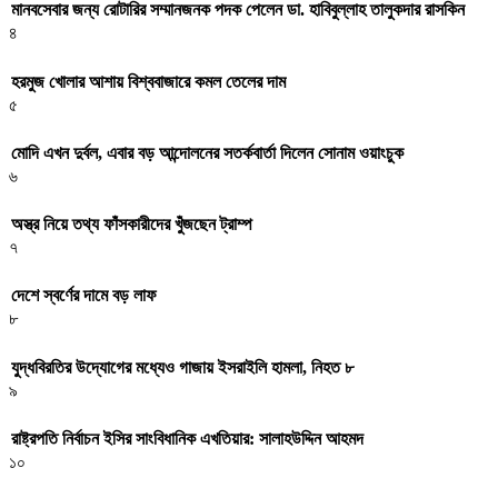
মানবসেবার জন্য রোটারির সম্মানজনক পদক পেলেন ডা. হাবিবুল্লাহ তালুকদার রাসকিন
৪
হরমুজ খোলার আশায় বিশ্ববাজারে কমল তেলের দাম
৫
মোদি এখন দুর্বল, এবার বড় আন্দোলনের সতর্কবার্তা দিলেন সোনাম ওয়াংচুক
৬
অস্ত্র নিয়ে তথ্য ফাঁসকারীদের খুঁজছেন ট্রাম্প
৭
দেশে স্বর্ণের দামে বড় লাফ
৮
যুদ্ধবিরতির উদ্যোগের মধ্যেও গাজায় ইসরাইলি হামলা, নিহত ৮
৯
রাষ্ট্রপতি নির্বাচন ইসির সাংবিধানিক এখতিয়ার: সালাহউদ্দিন আহমদ
১০