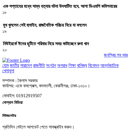
এক সপ্তাহের মধ্যে সাম্য হত্যার ঘটনা উদঘাটিত হবে, আশা ডিএমপি কমিশনারের
১৮
মুখ খুললেন সেই হুসাইন, রাজনৈতিক পরিচয় নিয়ে যা বললেন
১৯
নিউইয়র্কে ঈদের ছুটিতে পরিবার নিয়ে সময় কাটাচ্ছেন রুনা খান
২০
জনপ্রিয় সব খবর
হোম
জাতীয়
সারাদেশ
রাজনীতি
সংগঠন
অপরাধ
শিক্ষা
বানিজ্য
বিনোদন
আর্ন্তজাতিক
খেলাধুলা
সম্পাদক : কৈলাস সরকার
কার্যালয়: একে কমপ্লেক্স, কদমতলী, কেরানীগঞ্জ, ঢাকা-১৩১০।
মোবাইল: 01912919507
সোশ্যাল মিডিয়া
নিউজলেটার
প্রতিদিন মেইলে আপডেট পেতে সাবস্ক্রাইব করুন।