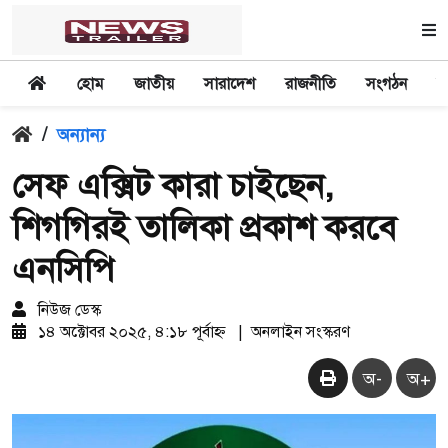
হোম
জাতীয়
সারাদেশ
রাজনীতি
সংগঠন
অ
/
অন্যান্য
সেফ এক্সিট কারা চাইছেন,
শিগগিরই তালিকা প্রকাশ করবে
এনসিপি
নিউজ ডেস্ক
১৪ অক্টোবর ২০২৫, ৪:১৮ পূর্বাহ্ন
|
অনলাইন সংস্করণ
অ-
অ+