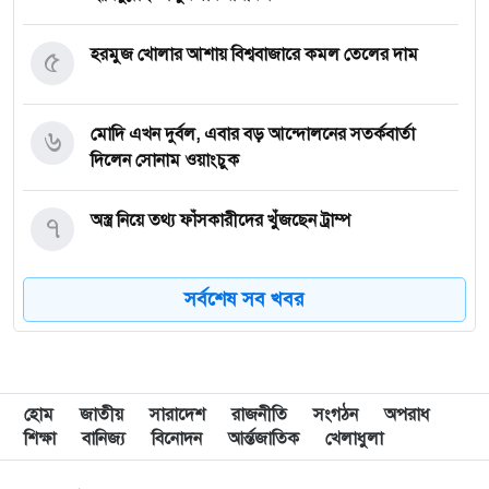
৫
হরমুজ খোলার আশায় বিশ্ববাজারে কমল তেলের দাম
৬
মোদি এখন দুর্বল, এবার বড় আন্দোলনের সতর্কবার্তা
দিলেন সোনাম ওয়াংচুক
৭
অস্ত্র নিয়ে তথ্য ফাঁসকারীদের খুঁজছেন ট্রাম্প
সর্বশেষ সব খবর
৮
দেশে স্বর্ণের দামে বড় লাফ
৯
যুদ্ধবিরতির উদ্যোগের মধ্যেও গাজায় ইসরাইলি হামলা,
নিহত ৮
হোম
জাতীয়
সারাদেশ
রাজনীতি
সংগঠন
অপরাধ
শিক্ষা
বানিজ্য
বিনোদন
আর্ন্তজাতিক
খেলাধুলা
১০
রাষ্ট্রপতি নির্বাচন ইসির সাংবিধানিক এখতিয়ার: সালাহউদ্দিন