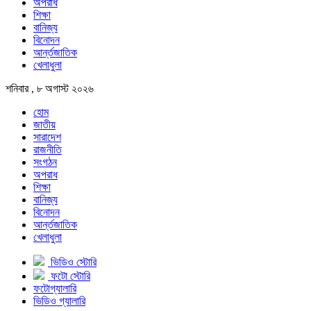
অপরাধ
শিক্ষা
বানিজ্য
বিনোদন
আর্ন্তজাতিক
খেলাধুলা
শনিবার , ৮ অগাস্ট ২০২৬
হোম
জাতীয়
সারাদেশ
রাজনীতি
সংগঠন
অপরাধ
শিক্ষা
বানিজ্য
বিনোদন
আর্ন্তজাতিক
খেলাধুলা
ভিডিও স্টোরি
ফটো স্টোরি
ফটোগ্যালারি
ভিডিও গ্যালারি