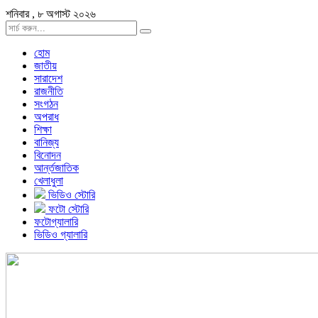
শনিবার , ৮ অগাস্ট ২০২৬
হোম
জাতীয়
সারাদেশ
রাজনীতি
সংগঠন
অপরাধ
শিক্ষা
বানিজ্য
বিনোদন
আর্ন্তজাতিক
খেলাধুলা
ভিডিও স্টোরি
ফটো স্টোরি
ফটোগ্যালারি
ভিডিও গ্যালারি