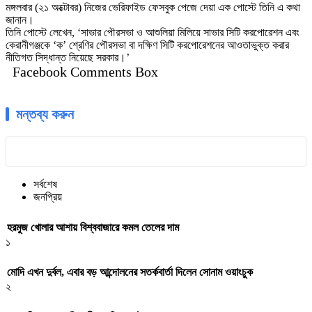
মঙ্গলবার (২১ অক্টোবর) নিজের ভেরিফাইড ফেসবুক পেজে দেয়া এক পোস্টে তিনি এ কথা
জানান।
তিনি পোস্টে লেখেন, ‘সাভার পৌরসভা ও আশুলিয়া মিলিয়ে সাভার সিটি করপোরেশন এবং
কেরানীগঞ্জকে ‘ক’ শ্রেণির পৌরসভা বা দক্ষিণ সিটি করপোরেশনের আওতাভুক্ত করার
নীতিগত সিদ্ধান্ত নিয়েছে সরকার।’
Facebook Comments Box
মন্তব্য করুন
সর্বশেষ
জনপ্রিয়
হরমুজ খোলার আশায় বিশ্ববাজারে কমল তেলের দাম
১
মোদি এখন দুর্বল, এবার বড় আন্দোলনের সতর্কবার্তা দিলেন সোনাম ওয়াংচুক
২