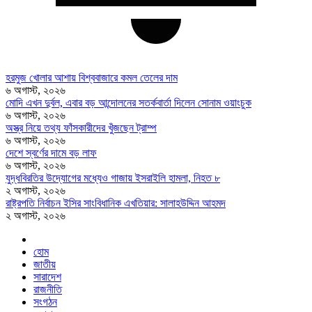
হরমুজ খোলার আশায় বিশ্ববাজারে কমল তেলের দাম
৬ অগাস্ট, ২০২৬
মোদি এখন দুর্বল, এবার বড় আন্দোলনের সতর্কবার্তা দিলেন সোনাম ওয়াংচুক
৬ অগাস্ট, ২০২৬
অস্ত্র নিয়ে তথ্য ফাঁসকারীদের খুঁজছেন ট্রাম্প
৬ অগাস্ট, ২০২৬
দেশে স্বর্ণের দামে বড় লাফ
৬ অগাস্ট, ২০২৬
যুদ্ধবিরতির উদ্যোগের মধ্যেও গাজায় ইসরাইলি হামলা, নিহত ৮
২ অগাস্ট, ২০২৬
রাষ্ট্রপতি নির্বাচন ইসির সাংবিধানিক এখতিয়ার: সালাহউদ্দিন আহমদ
২ অগাস্ট, ২০২৬
হোম
জাতীয়
সারাদেশ
রাজনীতি
সংগঠন