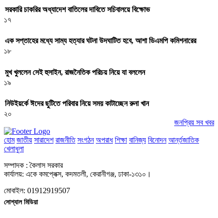
সরকারি চাকরির অধ্যাদেশ বাতিলের দাবিতে সচিবালয়ে বিক্ষোভ
১৭
এক সপ্তাহের মধ্যে সাম্য হত্যার ঘটনা উদঘাটিত হবে, আশা ডিএমপি কমিশনারের
১৮
মুখ খুললেন সেই হুসাইন, রাজনৈতিক পরিচয় নিয়ে যা বললেন
১৯
নিউইয়র্কে ঈদের ছুটিতে পরিবার নিয়ে সময় কাটাচ্ছেন রুনা খান
২০
জনপ্রিয় সব খবর
হোম
জাতীয়
সারাদেশ
রাজনীতি
সংগঠন
অপরাধ
শিক্ষা
বানিজ্য
বিনোদন
আর্ন্তজাতিক
খেলাধুলা
সম্পাদক : কৈলাস সরকার
কার্যালয়: একে কমপ্লেক্স, কদমতলী, কেরানীগঞ্জ, ঢাকা-১৩১০।
মোবাইল: 01912919507
সোশ্যাল মিডিয়া