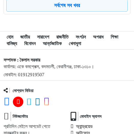
৮
জনগণ আপনাকে স্বাগত জানাতে প্রস্তুত, কীভাবে আসবেন আসেন:
সর্বশেষ সব খবর
শেখ হাসিনাকে পরওয়ার
৯
দুপুরের মধ্যে যেসব জেলায় ৬০ কিমি বেগে ঝড়ের শঙ্কা
হোম
জাতীয়
সারাদেশ
রাজনীতি
সংগঠন
অপরাধ
শিক্ষা
বানিজ্য
বিনোদন
আর্ন্তজাতিক
খেলাধুলা
১০
ইরানে হামলার পরিকল্পনা বাতিল করলেন ট্রাম্প
সম্পাদক : কৈলাস সরকার
কার্যালয়: একে কমপ্লেক্স, কদমতলী, কেরানীগঞ্জ, ঢাকা-১৩১০।
১১
ইয়ামাল ইতিহাস গড়বে, তবে এবার নয়: মেসি
মোবাইল: 01912919507
১২
সোশ্যাল মিডিয়া
দাবানলের ধোঁয়ায় ঢেকেছে নিউজার্সির আকাশ, বিশ্বকাপের ফাইনাল
নিয়ে উদ্বেগ
১৩
ফিফার বাড়তি সুবিধা পাওয়া নিয়ে যা বললেন মেসি
নিউজলেটার
মোবাইল অ্যাপস
প্রতিদিন মেইলে আপডেট পেতে
অ্যান্ড্রয়েড
সাবস্ক্রাইব করুন।
আইফোন