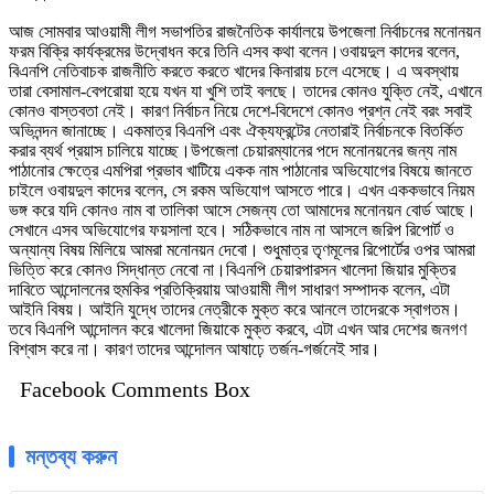
আজ সোমবার আওয়ামী লীগ সভাপতির রাজনৈতিক কার্যালয়ে উপজেলা নির্বাচনের মনোনয়ন
ফরম বিক্রি কার্যক্রমের উদ্বোধন করে তিনি এসব কথা বলেন।ওবায়দুল কাদের বলেন,
বিএনপি নেতিবাচক রাজনীতি করতে করতে খাদের কিনারায় চলে এসেছে। এ অবস্থায়
তারা বেসামাল-বেপরোয়া হয়ে যখন যা খুশি তাই বলছে। তাদের কোনও যুক্তি নেই, এখানে
কোনও বাস্তবতা নেই। কারণ নির্বাচন নিয়ে দেশে-বিদেশে কোনও প্রশ্ন নেই বরং সবাই
অভিনন্দন জানাচ্ছে। একমাত্র বিএনপি এবং ঐক্যফ্রন্টের নেতারাই নির্বাচনকে বিতর্কিত
করার ব্যর্থ প্রয়াস চালিয়ে যাচ্ছে।উপজেলা চেয়ারম্যানের পদে মনোনয়নের জন্য নাম
পাঠানোর ক্ষেত্রে এমপিরা প্রভাব খাটিয়ে একক নাম পাঠানোর অভিযোগের বিষয়ে জানতে
চাইলে ওবায়দুল কাদের বলেন, সে রকম অভিযোগ আসতে পারে। এখন এককভাবে নিয়ম
ভঙ্গ করে যদি কোনও নাম বা তালিকা আসে সেজন্য তো আমাদের মনোনয়ন বোর্ড আছে।
সেখানে এসব অভিযোগের ফয়সালা হবে। সঠিকভাবে নাম না আসলে জরিপ রিপোর্ট ও
অন্যান্য বিষয় মিলিয়ে আমরা মনোনয়ন দেবো। শুধুমাত্র তৃণমূলের রিপোর্টের ওপর আমরা
ভিত্তি করে কোনও সিদ্ধান্ত নেবো না।বিএনপি চেয়ারপারসন খালেদা জিয়ার মুক্তির
দাবিতে আন্দোলনের হুমকির প্রতিক্রিয়ায় আওয়ামী লীগ সাধারণ সম্পাদক বলেন, এটা
আইনি বিষয়। আইনি যুদ্ধে তাদের নেত্রীকে মুক্ত করে আনলে তাদেরকে স্বাগতম।
তবে বিএনপি আন্দোলন করে খালেদা জিয়াকে মুক্ত করবে, এটা এখন আর দেশের জনগণ
বিশ্বাস করে না। কারণ তাদের আন্দোলন আষাঢ়ে তর্জন-গর্জনেই সার।
Facebook Comments Box
মন্তব্য করুন