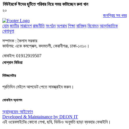
নিউইয়র্কে ঈদের ছুটিতে পরিবার নিয়ে সময় কাটাচ্ছেন রুনা খান
২০
জনপ্রিয় সব খবর
হোম
জাতীয়
সারাদেশ
রাজনীতি
সংগঠন
অপরাধ
শিক্ষা
বানিজ্য
বিনোদন
আর্ন্তজাতিক
খেলাধুলা
সম্পাদক : কৈলাস সরকার
কার্যালয়: একে কমপ্লেক্স, কদমতলী, কেরানীগঞ্জ, ঢাকা-১৩১০।
মোবাইল: 01912919507
সোশ্যাল মিডিয়া
নিউজলেটার
প্রতিদিন মেইলে আপডেট পেতে সাবস্ক্রাইব করুন।
মোবাইল অ্যাপস
অ্যান্ড্রয়েড
আইফোন
Developed & Maintainance by DEON IT
এই ওয়েবসাইটের কোনো লেখা, ছবি, ভিডিও অনুমতি ছাড়া ব্যবহার বেআইনি।