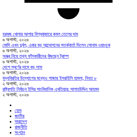
হরমুজ খোলার আশায় বিশ্ববাজারে কমল তেলের দাম
৬ অগাস্ট, ২০২৬
মোদি এখন দুর্বল, এবার বড় আন্দোলনের সতর্কবার্তা দিলেন সোনাম ওয়াংচুক
৬ অগাস্ট, ২০২৬
অস্ত্র নিয়ে তথ্য ফাঁসকারীদের খুঁজছেন ট্রাম্প
৬ অগাস্ট, ২০২৬
দেশে স্বর্ণের দামে বড় লাফ
৬ অগাস্ট, ২০২৬
যুদ্ধবিরতির উদ্যোগের মধ্যেও গাজায় ইসরাইলি হামলা, নিহত ৮
২ অগাস্ট, ২০২৬
রাষ্ট্রপতি নির্বাচন ইসির সাংবিধানিক এখতিয়ার: সালাহউদ্দিন আহমদ
২ অগাস্ট, ২০২৬
হোম
জাতীয়
সারাদেশ
রাজনীতি
সংগঠন