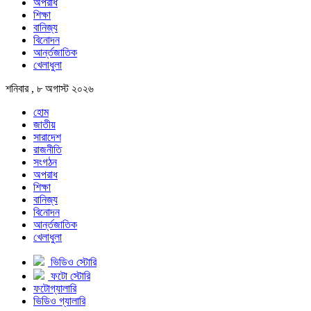
অপরাধ
শিক্ষা
বানিজ্য
বিনোদন
আর্ন্তজাতিক
খেলাধুলা
শনিবার , ৮ অগাস্ট ২০২৬
হোম
জাতীয়
সারাদেশ
রাজনীতি
সংগঠন
অপরাধ
শিক্ষা
বানিজ্য
বিনোদন
আর্ন্তজাতিক
খেলাধুলা
ভিডিও স্টোরি
ফটো স্টোরি
ফটোগ্যালারি
ভিডিও গ্যালারি