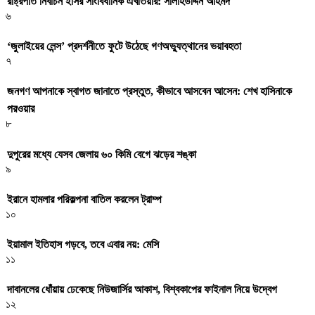
রাষ্ট্রপতি নির্বাচন ইসির সাংবিধানিক এখতিয়ার: সালাহউদ্দিন আহমদ
৬
‘জুলাইয়ের লেন্স’ প্রদর্শনীতে ফুটে উঠেছে গণঅভ্যুত্থানের ভয়াবহতা
৭
জনগণ আপনাকে স্বাগত জানাতে প্রস্তুত, কীভাবে আসবেন আসেন: শেখ হাসিনাকে
পরওয়ার
৮
দুপুরের মধ্যে যেসব জেলায় ৬০ কিমি বেগে ঝড়ের শঙ্কা
৯
ইরানে হামলার পরিকল্পনা বাতিল করলেন ট্রাম্প
১০
ইয়ামাল ইতিহাস গড়বে, তবে এবার নয়: মেসি
১১
দাবানলের ধোঁয়ায় ঢেকেছে নিউজার্সির আকাশ, বিশ্বকাপের ফাইনাল নিয়ে উদ্বেগ
১২