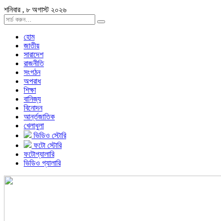
শনিবার , ৮ অগাস্ট ২০২৬
হোম
জাতীয়
সারাদেশ
রাজনীতি
সংগঠন
অপরাধ
শিক্ষা
বানিজ্য
বিনোদন
আর্ন্তজাতিক
খেলাধুলা
ভিডিও স্টোরি
ফটো স্টোরি
ফটোগ্যালারি
ভিডিও গ্যালারি