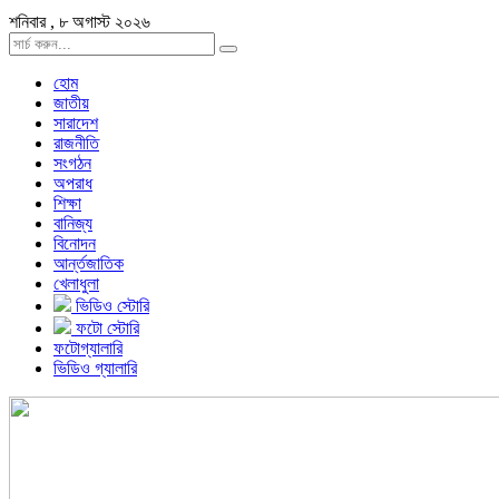
শনিবার , ৮ অগাস্ট ২০২৬
হোম
জাতীয়
সারাদেশ
রাজনীতি
সংগঠন
অপরাধ
শিক্ষা
বানিজ্য
বিনোদন
আর্ন্তজাতিক
খেলাধুলা
ভিডিও স্টোরি
ফটো স্টোরি
ফটোগ্যালারি
ভিডিও গ্যালারি