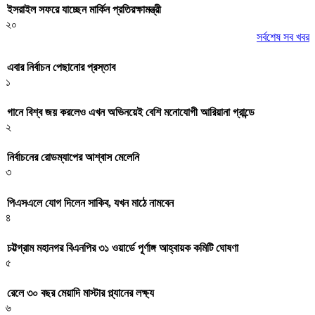
ইসরাইল সফরে যাচ্ছেন মার্কিন প্রতিরক্ষামন্ত্রী
২০
সর্বশেষ সব খবর
এবার নির্বাচন পেছানোর প্রস্তাব
১
গানে বিশ্ব জয় করলেও এখন অভিনয়েই বেশি মনোযোগী আরিয়ানা গ্রান্ডে
২
নির্বাচনের রোডম্যাপের আশ্বাস মেলেনি
৩
পিএসএলে যোগ দিলেন সাকিব, যখন মাঠে নামবেন
৪
চট্টগ্রাম মহানগর বিএনপির ৩১ ওয়ার্ডে পূর্ণাঙ্গ আহ্বায়ক কমিটি ঘোষণা
৫
রেলে ৩০ বছর মেয়াদি মাস্টার প্ল্যানের লক্ষ্য
৬