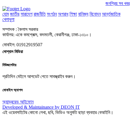
জনপ্রিয় সব খবর
হোম
জাতীয়
সারাদেশ
রাজনীতি
সংগঠন
অপরাধ
শিক্ষা
বানিজ্য
বিনোদন
আর্ন্তজাতিক
খেলাধুলা
সম্পাদক : কৈলাস সরকার
কার্যালয়: একে কমপ্লেক্স, কদমতলী, কেরানীগঞ্জ, ঢাকা-১৩১০।
মোবাইল: 01912919507
সোশ্যাল মিডিয়া
নিউজলেটার
প্রতিদিন মেইলে আপডেট পেতে সাবস্ক্রাইব করুন।
মোবাইল অ্যাপস
অ্যান্ড্রয়েড
আইফোন
Developed & Maintainance by DEON IT
এই ওয়েবসাইটের কোনো লেখা, ছবি, ভিডিও অনুমতি ছাড়া ব্যবহার বেআইনি।