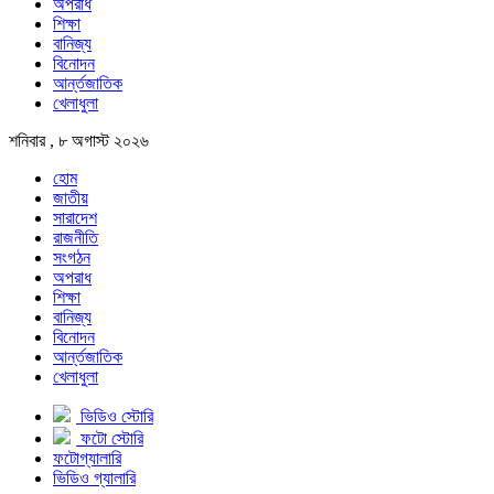
অপরাধ
শিক্ষা
বানিজ্য
বিনোদন
আর্ন্তজাতিক
খেলাধুলা
শনিবার , ৮ অগাস্ট ২০২৬
হোম
জাতীয়
সারাদেশ
রাজনীতি
সংগঠন
অপরাধ
শিক্ষা
বানিজ্য
বিনোদন
আর্ন্তজাতিক
খেলাধুলা
ভিডিও স্টোরি
ফটো স্টোরি
ফটোগ্যালারি
ভিডিও গ্যালারি