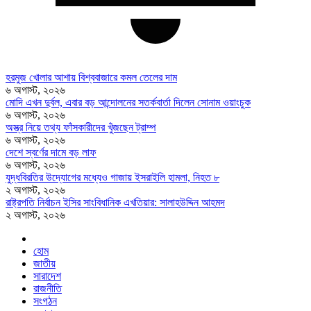
হরমুজ খোলার আশায় বিশ্ববাজারে কমল তেলের দাম
৬ অগাস্ট, ২০২৬
মোদি এখন দুর্বল, এবার বড় আন্দোলনের সতর্কবার্তা দিলেন সোনাম ওয়াংচুক
৬ অগাস্ট, ২০২৬
অস্ত্র নিয়ে তথ্য ফাঁসকারীদের খুঁজছেন ট্রাম্প
৬ অগাস্ট, ২০২৬
দেশে স্বর্ণের দামে বড় লাফ
৬ অগাস্ট, ২০২৬
যুদ্ধবিরতির উদ্যোগের মধ্যেও গাজায় ইসরাইলি হামলা, নিহত ৮
২ অগাস্ট, ২০২৬
রাষ্ট্রপতি নির্বাচন ইসির সাংবিধানিক এখতিয়ার: সালাহউদ্দিন আহমদ
২ অগাস্ট, ২০২৬
হোম
জাতীয়
সারাদেশ
রাজনীতি
সংগঠন