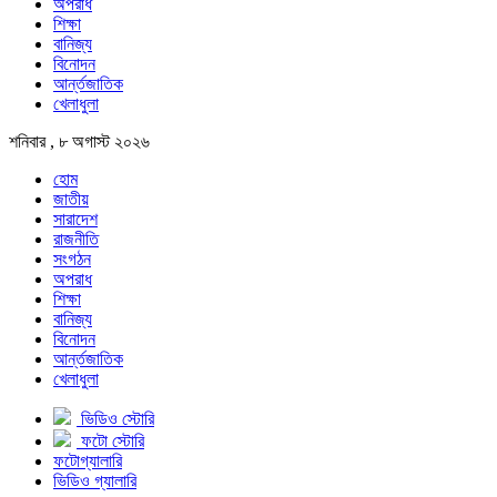
অপরাধ
শিক্ষা
বানিজ্য
বিনোদন
আর্ন্তজাতিক
খেলাধুলা
শনিবার , ৮ অগাস্ট ২০২৬
হোম
জাতীয়
সারাদেশ
রাজনীতি
সংগঠন
অপরাধ
শিক্ষা
বানিজ্য
বিনোদন
আর্ন্তজাতিক
খেলাধুলা
ভিডিও স্টোরি
ফটো স্টোরি
ফটোগ্যালারি
ভিডিও গ্যালারি