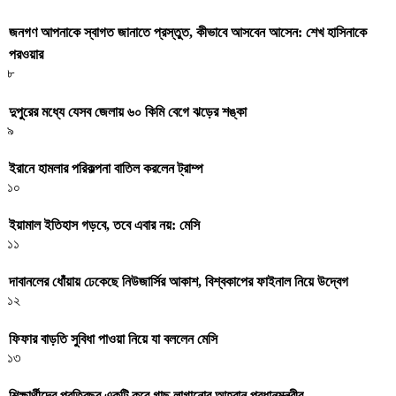
জনগণ আপনাকে স্বাগত জানাতে প্রস্তুত, কীভাবে আসবেন আসেন: শেখ হাসিনাকে
পরওয়ার
৮
দুপুরের মধ্যে যেসব জেলায় ৬০ কিমি বেগে ঝড়ের শঙ্কা
৯
ইরানে হামলার পরিকল্পনা বাতিল করলেন ট্রাম্প
১০
ইয়ামাল ইতিহাস গড়বে, তবে এবার নয়: মেসি
১১
দাবানলের ধোঁয়ায় ঢেকেছে নিউজার্সির আকাশ, বিশ্বকাপের ফাইনাল নিয়ে উদ্বেগ
১২
ফিফার বাড়তি সুবিধা পাওয়া নিয়ে যা বললেন মেসি
১৩
শিক্ষার্থীদের প্রতিবছর একটি করে গাছ লাগানোর আহ্বান প্রধানমন্ত্রীর