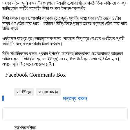
মঙ্গলবার (১০ জুন) রাজধানীর গুলশানে বিএনপি চেয়ারপার্সনের রাজনৈতিক কার্যালয়ে এতথ্য
জানিয়েছেন দলটির মহাসচিব মির্জা ফখরুল ইসলাম আলমগীর।
মির্জা ফখরুল বলেন, আগামী শুক্রবার (১৩ জুন) স্থানীয় সময় সকাল ৯টা থেকে ১১টার
মধ্যে এই বৈঠক হতে পারে। বর্তমান পরিস্থিতিতে লন্ডনে তাদের মধ্যকার বৈঠক হতে পারে
টার্নিং পয়েন্ট।
একইসঙ্গে ভারপ্রাপ্ত চেয়ারম্যানকে দলের যেকোনো সিদ্ধান্ত নেওয়ার এখতিয়ার স্থায়ী
কমিটি দিয়েছে বলেও জানান মির্জা ফখরুল।
তিনি সাংবাদিকদের বলেন, প্রধান উপদেষ্টা আমাদের ভারপ্রাপ্ত চেয়ারম্যানকে আমন্ত্রণ
জানিয়েছেন। তিনি (ড. মুহাম্মদ ইউনূস) যে হোটেলে উঠেছেন সেখানেই বৈঠক হবে।
এখানে সুনির্দিষ্ট কোনো এজেন্ডা নেই।
Facebook Comments Box
ড. ইউনূস
তারেক রহমান
মন্তব্য করুন
সর্বশেষ
জনপ্রিয়