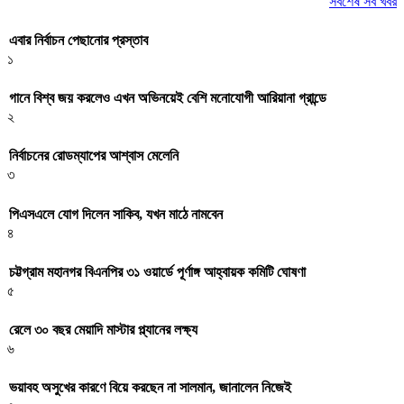
সর্বশেষ সব খবর
এবার নির্বাচন পেছানোর প্রস্তাব
১
গানে বিশ্ব জয় করলেও এখন অভিনয়েই বেশি মনোযোগী আরিয়ানা গ্রান্ডে
২
নির্বাচনের রোডম্যাপের আশ্বাস মেলেনি
৩
পিএসএলে যোগ দিলেন সাকিব, যখন মাঠে নামবেন
৪
চট্টগ্রাম মহানগর বিএনপির ৩১ ওয়ার্ডে পূর্ণাঙ্গ আহ্বায়ক কমিটি ঘোষণা
৫
রেলে ৩০ বছর মেয়াদি মাস্টার প্ল্যানের লক্ষ্য
৬
ভয়াবহ অসুখের কারণে বিয়ে করছেন না সালমান, জানালেন নিজেই