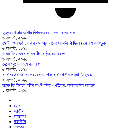
হরমুজ খোলার আশায় বিশ্ববাজারে কমল তেলের দাম
৬ অগাস্ট, ২০২৬
মোদি এখন দুর্বল, এবার বড় আন্দোলনের সতর্কবার্তা দিলেন সোনাম ওয়াংচুক
৬ অগাস্ট, ২০২৬
অস্ত্র নিয়ে তথ্য ফাঁসকারীদের খুঁজছেন ট্রাম্প
৬ অগাস্ট, ২০২৬
দেশে স্বর্ণের দামে বড় লাফ
৬ অগাস্ট, ২০২৬
যুদ্ধবিরতির উদ্যোগের মধ্যেও গাজায় ইসরাইলি হামলা, নিহত ৮
২ অগাস্ট, ২০২৬
রাষ্ট্রপতি নির্বাচন ইসির সাংবিধানিক এখতিয়ার: সালাহউদ্দিন আহমদ
২ অগাস্ট, ২০২৬
হোম
জাতীয়
সারাদেশ
রাজনীতি
সংগঠন