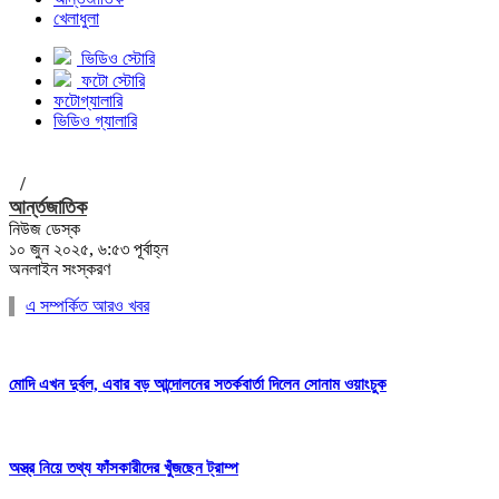
খেলাধুলা
ভিডিও স্টোরি
ফটো স্টোরি
ফটোগ্যালারি
ভিডিও গ্যালারি
/
আর্ন্তজাতিক
নিউজ ডেস্ক
১০ জুন ২০২৫, ৬:৫৩ পূর্বাহ্ন
অনলাইন সংস্করণ
এ সম্পর্কিত আরও খবর
মোদি এখন দুর্বল, এবার বড় আন্দোলনের সতর্কবার্তা দিলেন সোনাম ওয়াংচুক
অস্ত্র নিয়ে তথ্য ফাঁসকারীদের খুঁজছেন ট্রাম্প