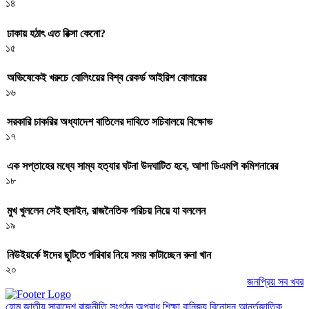
১৪
ঢাকায় হঠাৎ এত রিক্সা কেনো?
১৫
অভিষেকেই খরুচে বোলিংয়ের বিশ্ব রেকর্ড আইরিশ বোলারের
১৬
সরকারি চাকরির অধ্যাদেশ বাতিলের দাবিতে সচিবালয়ে বিক্ষোভ
১৭
এক সপ্তাহের মধ্যে সাম্য হত্যার ঘটনা উদঘাটিত হবে, আশা ডিএমপি কমিশনারের
১৮
মুখ খুললেন সেই হুসাইন, রাজনৈতিক পরিচয় নিয়ে যা বললেন
১৯
নিউইয়র্কে ঈদের ছুটিতে পরিবার নিয়ে সময় কাটাচ্ছেন রুনা খান
২০
জনপ্রিয় সব খবর
হোম
জাতীয়
সারাদেশ
রাজনীতি
সংগঠন
অপরাধ
শিক্ষা
বানিজ্য
বিনোদন
আর্ন্তজাতিক