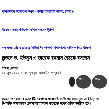
যুদ্ধবিরতির উদ্যোগের মধ্যেও গাজায় ইসরাইলি হামলা, নিহত ৮
ইরানে হামলার পরিকল্পনা বাতিল করলেন ট্রাম্প
দাবানলের ধোঁয়ায় ঢেকেছে নিউজার্সির আকাশ, বিশ্বকাপের ফাইনাল নিয়ে উদ্বেগ
লন্ডনে ড. ইউনূস ও তারেক রহমান বৈঠকে বসছেন
নিউজ ডেস্ক
১০ জুন ২০২৫, ৬:৫৩ পূর্বাহ্ন
|
অনলাইন সংস্করণ
অ-
অ+
লন্ডনে বাংলাদেশের অন্তর্বর্তী সরকারের প্রধান উপদেষ্টা প্রফেসর মুহাম্মদ ইউনূস ও
বিএনপির ভারপ্রাপ্ত চেয়ারম্যান তারেক রহমানের মধ্যে বৈঠক অনুষ্ঠিত হবে।