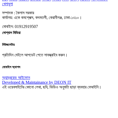
খেলাধুলা
সম্পাদক : কৈলাস সরকার
কার্যালয়: একে কমপ্লেক্স, কদমতলী, কেরানীগঞ্জ, ঢাকা-১৩১০।
মোবাইল: 01912919507
সোশ্যাল মিডিয়া
নিউজলেটার
প্রতিদিন মেইলে আপডেট পেতে সাবস্ক্রাইব করুন।
মোবাইল অ্যাপস
অ্যান্ড্রয়েড
আইফোন
Developed & Maintainance by DEON IT
এই ওয়েবসাইটের কোনো লেখা, ছবি, ভিডিও অনুমতি ছাড়া ব্যবহার বেআইনি।