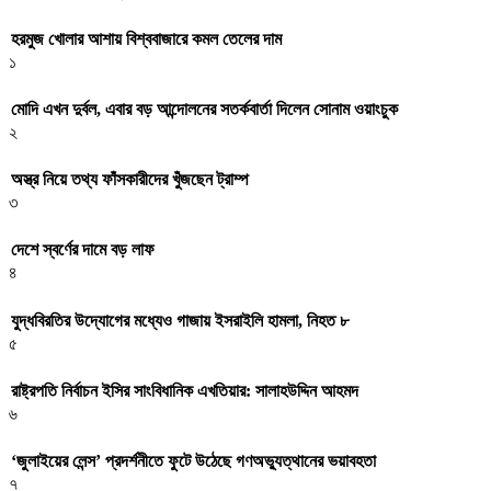
হরমুজ খোলার আশায় বিশ্ববাজারে কমল তেলের দাম
১
মোদি এখন দুর্বল, এবার বড় আন্দোলনের সতর্কবার্তা দিলেন সোনাম ওয়াংচুক
২
অস্ত্র নিয়ে তথ্য ফাঁসকারীদের খুঁজছেন ট্রাম্প
৩
দেশে স্বর্ণের দামে বড় লাফ
৪
যুদ্ধবিরতির উদ্যোগের মধ্যেও গাজায় ইসরাইলি হামলা, নিহত ৮
৫
রাষ্ট্রপতি নির্বাচন ইসির সাংবিধানিক এখতিয়ার: সালাহউদ্দিন আহমদ
৬
‘জুলাইয়ের লেন্স’ প্রদর্শনীতে ফুটে উঠেছে গণঅভ্যুত্থানের ভয়াবহতা
৭