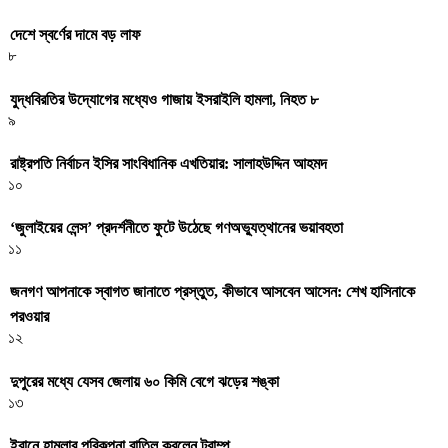
দেশে স্বর্ণের দামে বড় লাফ
৮
যুদ্ধবিরতির উদ্যোগের মধ্যেও গাজায় ইসরাইলি হামলা, নিহত ৮
৯
রাষ্ট্রপতি নির্বাচন ইসির সাংবিধানিক এখতিয়ার: সালাহউদ্দিন আহমদ
১০
‘জুলাইয়ের লেন্স’ প্রদর্শনীতে ফুটে উঠেছে গণঅভ্যুত্থানের ভয়াবহতা
১১
জনগণ আপনাকে স্বাগত জানাতে প্রস্তুত, কীভাবে আসবেন আসেন: শেখ হাসিনাকে
পরওয়ার
১২
দুপুরের মধ্যে যেসব জেলায় ৬০ কিমি বেগে ঝড়ের শঙ্কা
১৩
ইরানে হামলার পরিকল্পনা বাতিল করলেন ট্রাম্প