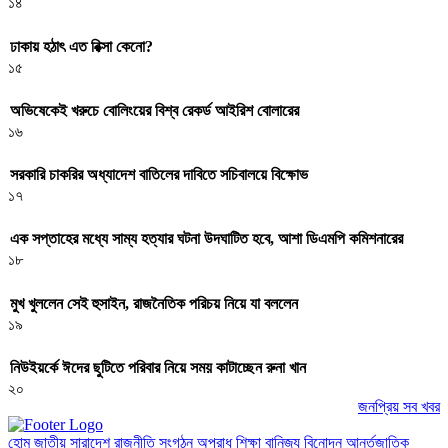
১৪
ঢাকায় হঠাৎ এত রিক্সা কেনো?
১৫
অভিষেকেই খরুচে বোলিংয়ের বিশ্ব রেকর্ড আইরিশ বোলারের
১৬
সরকারি চাকরির অধ্যাদেশ বাতিলের দাবিতে সচিবালয়ে বিক্ষোভ
১৭
এক সপ্তাহের মধ্যে সাম্য হত্যার ঘটনা উদঘাটিত হবে, আশা ডিএমপি কমিশনারের
১৮
মুখ খুললেন সেই হুসাইন, রাজনৈতিক পরিচয় নিয়ে যা বললেন
১৯
নিউইয়র্কে ঈদের ছুটিতে পরিবার নিয়ে সময় কাটাচ্ছেন রুনা খান
২০
জনপ্রিয় সব খবর
হোম
জাতীয়
সারাদেশ
রাজনীতি
সংগঠন
অপরাধ
শিক্ষা
বানিজ্য
বিনোদন
আর্ন্তজাতিক