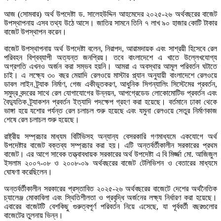
আজ (সোমবার) অর্থ উপদেষ্টা ড. সালেহউদ্দিন আহমেদের ২০২৫-২৬ অর্থবছরের বাজেট
উপস্থাপনায় এসব তথ্য উঠে আসে। জাতির সামনে তিনি ৭ লাখ ৯০ হাজার কোটি টাকার
বাজেট উপস্থাপন করেন।
বাজেট উপস্থাপনায় অর্থ উপদেষ্টা বলেন, নিরাপদ, আরামদায়ক এবং সাশ্রয়ী হিসেবে রেল
পরিবহন বিশ্বব্যাপী অত্যন্ত জনপ্রিয়। তবে বাংলাদেশে এ খাতে উল্লেখযোগ্য
অগ্রগতি এখনও অর্জন করা সম্ভব হয়নি। আমরা এ অবস্থার আমূল পরিবর্তন ঘটাতে
চাই। এ লক্ষ্যে ৩০ বছর মেয়াদি রেলওয়ে মাস্টার প্ল্যান অনুযায়ী বাংলাদেশে রেলওয়ে
ডাবল লাইন ট্র্যাক নির্মাণ, গেজ একীভূতকরণ, আধুনিক সিগন্যালিং সিস্টেমের প্রবর্তন,
সমুদ্র বন্দরের সাথে রেল যোগাযোগের উন্নয়ন, আপগ্রেডেড লোকোমোটিভ প্রবর্তন এবং
বৈদ্যুতিক ট্র্যাকশন প্রবর্তন ইত্যাদি পদক্ষেপ গ্রহণ করা হয়েছে। বর্তমানে ঢাকা থেকে
ভাঙ্গা হয়ে যশোর পর্যন্ত রেল চলাচল শুরু হয়েছে এবং যমুনা রেলওয়ে সেতুর নির্মাণকাজ
শেষে রেল চলাচল শুরু হয়েছে।
রাষ্ট্রীয় সম্প্রচার মাধ্যম বিটিভিসহ অন্যান্য বেসরকারি গণমাধ্যমে একযোগে অর্থ
উপদেষ্টার বাজেট বক্তব্য সম্প্রচার করা হয়। এটি অন্তর্বর্তীকালীন সরকারের প্রথম
বাজেট। এর আগে সাবেক তত্ত্বাবধায়ক সরকারের অর্থ উপদেষ্টা এ বি মির্জ্জা মো. আজিজুল
ইসলাম ২০০৭-০৮ ও ২০০৮-০৯ অর্থবছরের বাজেট টেলিভিশন ও বেতারের মাধ্যমে
ঘোষণা করেছিলেন।
অন্তর্বর্তীকালীন সরকারের প্রস্তাবিত ২০২৫-২৬ অর্থবছরের বাজেটে দেশের অর্থনৈতিক
চ্যালেঞ্জ মোকাবিলা এবং স্থিতিশীলতা ও প্রবৃদ্ধি অর্জনের লক্ষ্য নির্ধারণ করা হয়েছে।
এবারের বাজেটটি বেশকিছু গুরুত্বপূর্ণ পরিবর্তন নিয়ে এসেছে, যা পূর্ববর্তী বছরগুলোর
বাজেটের তুলনায় ভিন্ন।