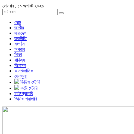
সোমবার , ১০ অগাস্ট ২০২৬
হোম
জাতীয়
সারাদেশ
রাজনীতি
সংগঠন
অপরাধ
শিক্ষা
বানিজ্য
বিনোদন
আর্ন্তজাতিক
খেলাধুলা
ভিডিও স্টোরি
ফটো স্টোরি
ফটোগ্যালারি
ভিডিও গ্যালারি