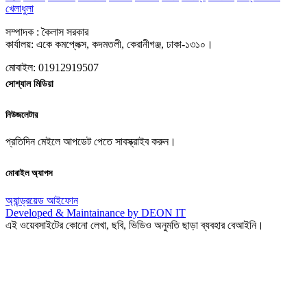
খেলাধুলা
সম্পাদক : কৈলাস সরকার
কার্যালয়: একে কমপ্লেক্স, কদমতলী, কেরানীগঞ্জ, ঢাকা-১৩১০।
মোবাইল: 01912919507
সোশ্যাল মিডিয়া
নিউজলেটার
প্রতিদিন মেইলে আপডেট পেতে সাবস্ক্রাইব করুন।
মোবাইল অ্যাপস
অ্যান্ড্রয়েড
আইফোন
Developed & Maintainance by DEON IT
এই ওয়েবসাইটের কোনো লেখা, ছবি, ভিডিও অনুমতি ছাড়া ব্যবহার বেআইনি।