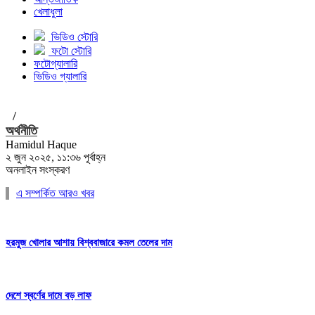
খেলাধুলা
ভিডিও স্টোরি
ফটো স্টোরি
ফটোগ্যালারি
ভিডিও গ্যালারি
/
অর্থনীতি
Hamidul Haque
২ জুন ২০২৫, ১১:৩৬ পূর্বাহ্ন
অনলাইন সংস্করণ
এ সম্পর্কিত আরও খবর
হরমুজ খোলার আশায় বিশ্ববাজারে কমল তেলের দাম
দেশে স্বর্ণের দামে বড় লাফ