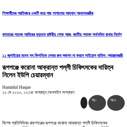
শিক্ষার্থীদের প্রতিবছর একটি করে গাছ লাগানোর আহ্বান প্রধানমন্ত্রীর
কাতারের সাবেক আমিরের মৃত্যুতে রাষ্ট্রীয় শোক আজ, জাতীয় পতাকা অর্ধনমিত রাখার নির্দেশ
১১ জুলাইয়ের মধ্যে সব ক্লিনিকে লেবার রুম স্থাপন না করলে লাইসেন্স বাতিল: স্বাস্থ্যমন্ত্রী
রূপগঞ্জে করোনা আক্রান্ত পল্লী চিকিৎসকের দায়িত্ব
নিলেন ইউপি চেয়ারম্যান
Hamidul Haque
২১ মে ২০২০, ১২:৩৪ অপরাহ্ন
|
অনলাইন সংস্করণ
অ-
অ+
বিশেষ প্রতিনিধি
নাঃ রায়ণগঞ্জের রূপগঞ্জে করোনা আক্রান্ত পল্লী চিকিৎসকের