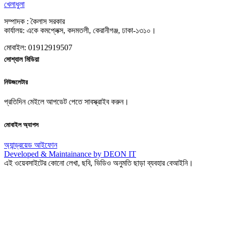
খেলাধুলা
সম্পাদক : কৈলাস সরকার
কার্যালয়: একে কমপ্লেক্স, কদমতলী, কেরানীগঞ্জ, ঢাকা-১৩১০।
মোবাইল: 01912919507
সোশ্যাল মিডিয়া
নিউজলেটার
প্রতিদিন মেইলে আপডেট পেতে সাবস্ক্রাইব করুন।
মোবাইল অ্যাপস
অ্যান্ড্রয়েড
আইফোন
Developed & Maintainance by DEON IT
এই ওয়েবসাইটের কোনো লেখা, ছবি, ভিডিও অনুমতি ছাড়া ব্যবহার বেআইনি।