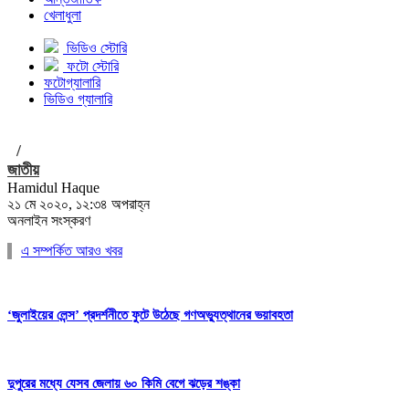
খেলাধুলা
ভিডিও স্টোরি
ফটো স্টোরি
ফটোগ্যালারি
ভিডিও গ্যালারি
/
জাতীয়
Hamidul Haque
২১ মে ২০২০, ১২:৩৪ অপরাহ্ন
অনলাইন সংস্করণ
এ সম্পর্কিত আরও খবর
‘জুলাইয়ের লেন্স’ প্রদর্শনীতে ফুটে উঠেছে গণঅভ্যুত্থানের ভয়াবহতা
দুপুরের মধ্যে যেসব জেলায় ৬০ কিমি বেগে ঝড়ের শঙ্কা