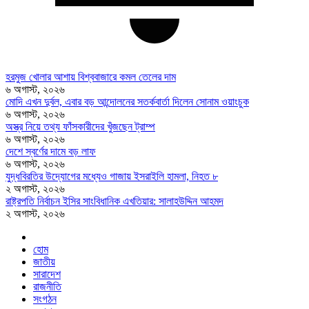
হরমুজ খোলার আশায় বিশ্ববাজারে কমল তেলের দাম
৬ অগাস্ট, ২০২৬
মোদি এখন দুর্বল, এবার বড় আন্দোলনের সতর্কবার্তা দিলেন সোনাম ওয়াংচুক
৬ অগাস্ট, ২০২৬
অস্ত্র নিয়ে তথ্য ফাঁসকারীদের খুঁজছেন ট্রাম্প
৬ অগাস্ট, ২০২৬
দেশে স্বর্ণের দামে বড় লাফ
৬ অগাস্ট, ২০২৬
যুদ্ধবিরতির উদ্যোগের মধ্যেও গাজায় ইসরাইলি হামলা, নিহত ৮
২ অগাস্ট, ২০২৬
রাষ্ট্রপতি নির্বাচন ইসির সাংবিধানিক এখতিয়ার: সালাহউদ্দিন আহমদ
২ অগাস্ট, ২০২৬
হোম
জাতীয়
সারাদেশ
রাজনীতি
সংগঠন