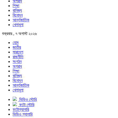
অপরাধ
শিক্ষা
বানিজ্য
বিনোদন
আর্ন্তজাতিক
খেলাধুলা
শুক্রবার , ৭ অগাস্ট ২০২৬
হোম
জাতীয়
সারাদেশ
রাজনীতি
সংগঠন
অপরাধ
শিক্ষা
বানিজ্য
বিনোদন
আর্ন্তজাতিক
খেলাধুলা
ভিডিও স্টোরি
ফটো স্টোরি
ফটোগ্যালারি
ভিডিও গ্যালারি