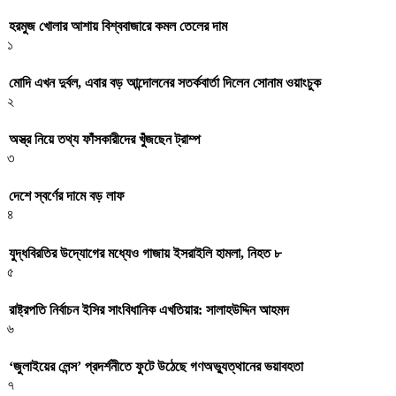
হরমুজ খোলার আশায় বিশ্ববাজারে কমল তেলের দাম
১
মোদি এখন দুর্বল, এবার বড় আন্দোলনের সতর্কবার্তা দিলেন সোনাম ওয়াংচুক
২
অস্ত্র নিয়ে তথ্য ফাঁসকারীদের খুঁজছেন ট্রাম্প
৩
দেশে স্বর্ণের দামে বড় লাফ
৪
যুদ্ধবিরতির উদ্যোগের মধ্যেও গাজায় ইসরাইলি হামলা, নিহত ৮
৫
রাষ্ট্রপতি নির্বাচন ইসির সাংবিধানিক এখতিয়ার: সালাহউদ্দিন আহমদ
৬
‘জুলাইয়ের লেন্স’ প্রদর্শনীতে ফুটে উঠেছে গণঅভ্যুত্থানের ভয়াবহতা
৭