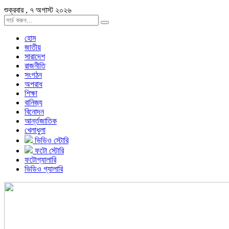
শুক্রবার , ৭ অগাস্ট ২০২৬
হোম
জাতীয়
সারাদেশ
রাজনীতি
সংগঠন
অপরাধ
শিক্ষা
বানিজ্য
বিনোদন
আর্ন্তজাতিক
খেলাধুলা
ভিডিও স্টোরি
ফটো স্টোরি
ফটোগ্যালারি
ভিডিও গ্যালারি