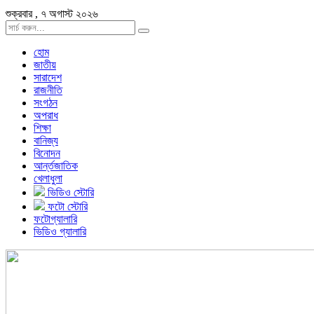
শুক্রবার , ৭ অগাস্ট ২০২৬
হোম
জাতীয়
সারাদেশ
রাজনীতি
সংগঠন
অপরাধ
শিক্ষা
বানিজ্য
বিনোদন
আর্ন্তজাতিক
খেলাধুলা
ভিডিও স্টোরি
ফটো স্টোরি
ফটোগ্যালারি
ভিডিও গ্যালারি