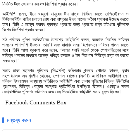
নিয়মিত টহল জোরদার করারও নির্দেশনা প্রদান করেন।
আইজিপি বলেন, ঈদে ঘরমুখো মানুষের ঈদ যাত্রা নির্বিঘ্ন করতে রেজিস্ট্রেশন ও
ফিটনেসবিহীন গাড়ির চলাচল রোধ এবং রাস্তার উভয় পাশের অবৈধ স্থাপনা উচ্ছেদ করতে
হবে। তিনি এ লক্ষ্যে যথাযথ ব্যবস্থা গ্রহণের জন্য গ্রহণের জন্য হাইওয়ে পুলিশকে
বিশেষ নির্দেশনা প্রদান করেন।
মাঠ পর্যায়ের পুলিশ কর্মকর্তাদের উদ্দেশ্যে আইজিপি বলেন, রমজানে নিয়মিত দায়িত্ব
পালনের পাশাপাশি ইফতার, তারাবি এবং সাহরির সময় বিশেষভাবে দায়িত্ব পালন করতে
হবে। তিনি আশা প্রকাশ করে বলেন, ‘আমরা সবাই সতর্ক থেকে পেশাদারিত্বের সঙ্গে
দায়িত্ব পালনের মাধ্যমে আসন্ন পবিত্র রমজান ও ঈদ নিরাপদে নির্বিঘ্নে উদ্‌যাপন করতে
সক্ষম হব।’
সভায় ঢাকা মহানগর পুলিশের (ডিএমপি) কমিশনার খন্দকার গোলাম ফারুক, র‍্যাব
মহাপরিচালক এম খুরশীদ হোসেন, স্পেশাল ব্রাঞ্চের (এসবি) অতিরিক্ত আইজিপি মো.
মনিরুল ইসলামসহ অন্যান্য অতিরিক্ত আইজিপি এবং ঢাকায় পুলিশের বিভিন্ন ইউনিটের
প্রধানগণ, বিভিন্ন গোয়েন্দা সংস্থার প্রতিনিধিরা উপস্থিত ছিলেন। এছাড়াও সকল
মেট্রোপলিটন পুলিশের কমিশনার এবং রেঞ্জ ডিআইজিরা ভার্চুয়ালি সভায় যুক্ত ছিলেন।
Facebook Comments Box
মন্তব্য করুন