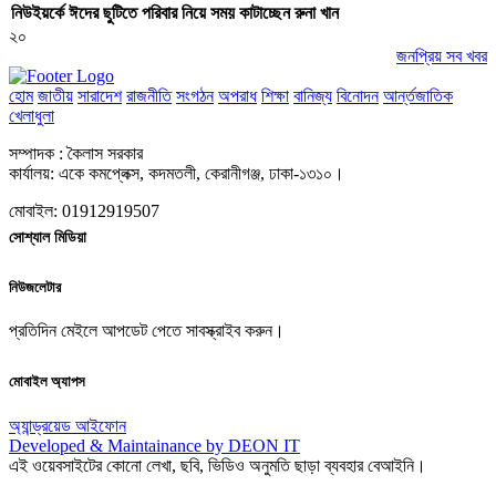
নিউইয়র্কে ঈদের ছুটিতে পরিবার নিয়ে সময় কাটাচ্ছেন রুনা খান
২০
জনপ্রিয় সব খবর
হোম
জাতীয়
সারাদেশ
রাজনীতি
সংগঠন
অপরাধ
শিক্ষা
বানিজ্য
বিনোদন
আর্ন্তজাতিক
খেলাধুলা
সম্পাদক : কৈলাস সরকার
কার্যালয়: একে কমপ্লেক্স, কদমতলী, কেরানীগঞ্জ, ঢাকা-১৩১০।
মোবাইল: 01912919507
সোশ্যাল মিডিয়া
নিউজলেটার
প্রতিদিন মেইলে আপডেট পেতে সাবস্ক্রাইব করুন।
মোবাইল অ্যাপস
অ্যান্ড্রয়েড
আইফোন
Developed & Maintainance by DEON IT
এই ওয়েবসাইটের কোনো লেখা, ছবি, ভিডিও অনুমতি ছাড়া ব্যবহার বেআইনি।