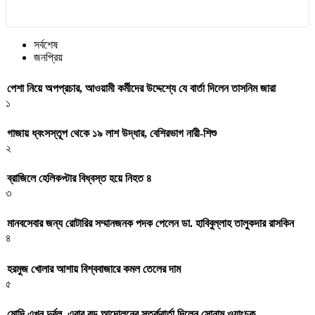
সর্বশেষ
জনপ্রিয়
পেশা নিয়ে অপপ্রচার, আওয়ামী কর্মীদের উদ্দেশ্যে যে বার্তা দিলেন তাসনিম জারা
১
গাজায় ধ্বংসস্তূপ থেকে ১৯ লাশ উদ্ধার, বেশিরভাগ নারী-শিশু
২
ব্রাজিলে হেলিকপ্টার বিধ্বস্ত হয়ে নিহত ৪
৩
মানবসেবার জন্য রোটারির সম্মানজনক পদক পেলেন ডা. হাবিবুল্লাহ তালুকদার রাসকিন
৪
হরমুজ খোলার আশায় বিশ্ববাজারে কমল তেলের দাম
৫
মোদি এখন দুর্বল, এবার বড় আন্দোলনের সতর্কবার্তা দিলেন সোনাম ওয়াংচুক