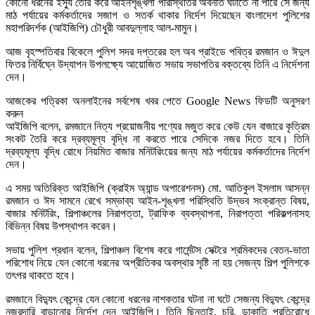
কোনো ধরনের ইস্যু তৈরি করে আইনশৃঙ্খলা পরিস্থিতির অবনতি ঘটাতে না পারে সে জন্য
মাঠ পর্যায়ের কর্মকর্তাদের সজাগ ও সতর্ক থাকার নির্দেশ দিয়েছেন বাংলাদেশ পুলিশের
মহাপরিদর্শক (আইজিপি) চৌধুরী আবদুল্লাহ আল-মামুন।
আজ বৃহস্পতিবার বিকেলে পুলিশ সদর দপ্তরের হল অব প্রাইডে পবিত্র রমজান ও ঈদুল
ফিতর নির্বিঘ্নে উদ্‌যাপন উপলক্ষ্যে আয়োজিত সভায় সভাপতির বক্তব্যে তিনি এ নির্দেশনা
দেন।
আজকের পত্রিকা অনলাইনের সর্বশেষ খবর পেতে Google News ফিডটি অনুসরণ
করুন
আইজিপি বলেন, রমজানে নিত্য প্রয়োজনীয় পণ্যের মজুত করে কেউ যেন বাজারে কৃত্রিম
সংকট তৈরি করে দ্রব্যমূল্য বৃদ্ধি না করতে পারে সেদিকে নজর দিতে হবে। তিনি
দ্রব্যমূল্য বৃদ্ধি রোধে নিয়মিত বাজার মনিটরিংয়ের জন্য মাঠ পর্যায়ের কর্মকর্তাদের নির্দেশ
দেন।
এ সময় অতিরিক্ত আইজিপি (ক্রাইম অ্যান্ড অপারেশনস) মো. আতিকুল ইসলাম আসন্ন
রমজান ও ঈদ সামনে রেখে সম্ভাব্য আইন-শৃঙ্খলা পরিস্থিতি উদ্ভব সংক্রান্ত বিষয়,
বাজার মনিটরিং, শিল্পাঞ্চলের নিরাপত্তা, ট্রাফিক ব্যবস্থাপনা, নিরাপত্তা পরিকল্পনাসহ
বিভিন্ন বিষয় উপস্থাপন করেন।
সভায় পুলিশ প্রধান বলেন, শিল্পাঞ্চল বিশেষ করে গার্মেন্টস সেক্টরে শ্রমিকদের বেতন-ভাতা
পরিশোধ নিয়ে যেন কোনো ধরনের অপ্রীতিকর অবস্থার সৃষ্টি না হয় সেজন্য শিল্প পুলিশকে
তৎপর থাকতে হবে।
রমজানে বিদ্যুৎ কেন্দ্রে যেন কোনো ধরনের নাশকতার ঘটনা না ঘটে সেজন্য বিদ্যুৎ কেন্দ্রে
নজরদারি বাড়ানোর নির্দেশ দেন আইজিপি। তিনি ছিনতাই, চুরি, ডাকাতি প্রতিরোধে