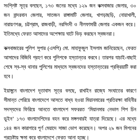
সংশ্লিষ্ট সূত্র বলছেন, ১৭৩ জনের মধ্যে ১২৯ জন কক্সবাজার জেলার, ৩০
জন বান্দরবান জেলার, সাতজন রাঙ্গামাটি জেলার, খাগড়াছড়ি, নোয়াখালী,
নারায়ণগঞ্জ, চট্টগ্রাম, রাজবাড়ী, নরসিংদী ও নীলফামারী জেলার একজন করে।
ইতিমধ্যে ফেরত আসাদের অপেক্ষায় ঘাটে ভিড় করছেন স্বজনরা।
কক্সবাজারের পুলিশ সুপার (এসপি) মো. মাহাফুজুল ইসলাম জানিয়েছেন, ফেরত
আসাদের বিজিবি গ্রহণ করে পুলিশকে হস্তান্তর করবে। তারপর যাচাই-বাছাই
শেষে স্ব-স্ব থানার পুলিশের মাধ্যমে স্বজনদের হস্তান্তরের প্রক্রিয়াটি করা
হবে।
ইয়াঙ্গুনে বাংলাদেশ দূতাবাস সূত্র বলছে, রাখাইন রাজ্যে সংঘাতের কারণে
সীমান্ত পেরিয়ে বাংলাদেশে আসতে বাধ্য হওয়া মিয়ানমারের প্রতিরক্ষা বাহিনীর
সদস্যদের ফিরিয়ে আনতে বাংলাদেশ সফররত ‘মিয়ানমার নেভাল শিপ চিন
ডুইন’ ১৭৩ বাংলাদেশিদের বহন করে মঙ্গলবারই যাত্রা দিয়েছে। এর মধ্যে
১৪৪ জন কারাগারে পূর্ণ মেয়াদে সাজা ভোগ করেছেন। অপর ২৯ জন মিশনের
প্রচেষ্টায় ক্ষমা করে বাংলাদেশে ফেরত আনা হচ্ছে।