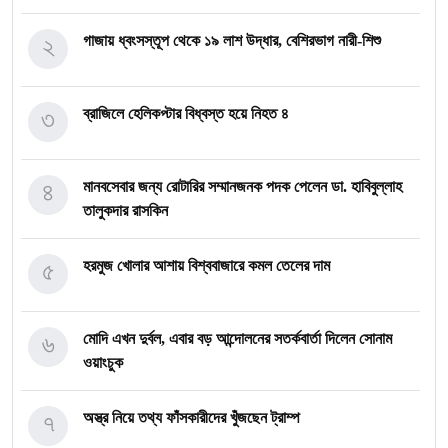
২
গাজায় ধ্বংসস্তূপ থেকে ১৯ লাশ উদ্ধার, বেশিরভাগ নারী-শিশু
৩
ব্রাজিলে হেলিকপ্টার বিধ্বস্ত হয়ে নিহত ৪
৪
মানবসেবার জন্য রোটারির সম্মানজনক পদক পেলেন ডা. হাবিবুল্লাহ
তালুকদার রাসকিন
৫
হরমুজ খোলার আশায় বিশ্ববাজারে কমল তেলের দাম
৬
মোদি এখন দুর্বল, এবার বড় আন্দোলনের সতর্কবার্তা দিলেন সোনাম
ওয়াংচুক
৭
অস্ত্র নিয়ে তথ্য ফাঁসকারীদের খুঁজছেন ট্রাম্প