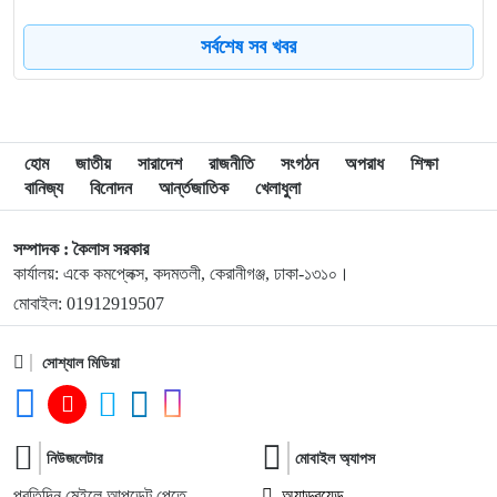
সর্বশেষ সব খবর
৮
দেশে স্বর্ণের দামে বড় লাফ
৯
যুদ্ধবিরতির উদ্যোগের মধ্যেও গাজায় ইসরাইলি হামলা, নিহত ৮
হোম
জাতীয়
সারাদেশ
রাজনীতি
সংগঠন
অপরাধ
শিক্ষা
বানিজ্য
বিনোদন
আর্ন্তজাতিক
খেলাধুলা
১০
রাষ্ট্রপতি নির্বাচন ইসির সাংবিধানিক এখতিয়ার: সালাহউদ্দিন আহমদ
সম্পাদক : কৈলাস সরকার
কার্যালয়: একে কমপ্লেক্স, কদমতলী, কেরানীগঞ্জ, ঢাকা-১৩১০।
১১
‘জুলাইয়ের লেন্স’ প্রদর্শনীতে ফুটে উঠেছে গণঅভ্যুত্থানের ভয়াবহতা
মোবাইল: 01912919507
সোশ্যাল মিডিয়া
১২
জনগণ আপনাকে স্বাগত জানাতে প্রস্তুত, কীভাবে আসবেন আসেন:
শেখ হাসিনাকে পরওয়ার
১৩
নিউজলেটার
দুপুরের মধ্যে যেসব জেলায় ৬০ কিমি বেগে ঝড়ের শঙ্কা
মোবাইল অ্যাপস
প্রতিদিন মেইলে আপডেট পেতে
অ্যান্ড্রয়েড