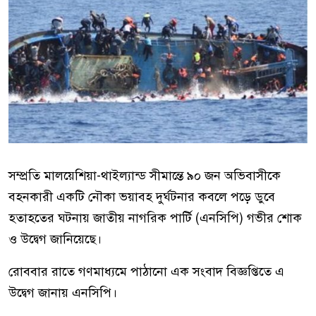
সম্প্রতি মালয়েশিয়া-থাইল্যান্ড সীমান্তে ৯০ জন অভিবাসীকে
বহনকারী একটি নৌকা ভয়াবহ দুর্ঘটনার কবলে পড়ে ডুবে
হতাহতের ঘটনায় জাতীয় নাগরিক পার্টি
(এনসিপি)
গভীর শোক
ও উদ্বেগ জানি‌য়ে‌ছে।
রোববার রা‌তে গণমাধ‌্যমে পাঠা‌নো এক সংবাদ বিজ্ঞ‌প্তি‌তে এ
উদ্বেগ জানায় এনসিপি।