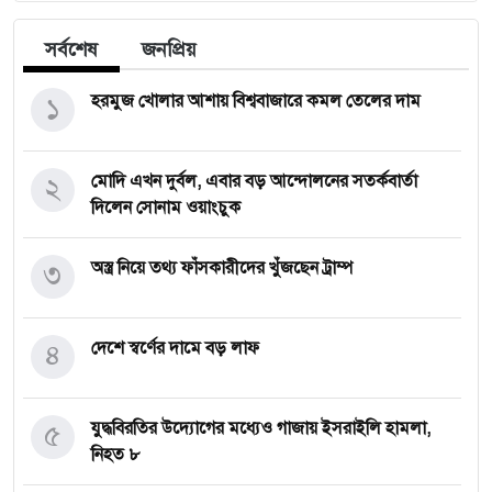
সর্বশেষ
জনপ্রিয়
১
হরমুজ খোলার আশায় বিশ্ববাজারে কমল তেলের দাম
২
মোদি এখন দুর্বল, এবার বড় আন্দোলনের সতর্কবার্তা
দিলেন সোনাম ওয়াংচুক
৩
অস্ত্র নিয়ে তথ্য ফাঁসকারীদের খুঁজছেন ট্রাম্প
৪
দেশে স্বর্ণের দামে বড় লাফ
৫
যুদ্ধবিরতির উদ্যোগের মধ্যেও গাজায় ইসরাইলি হামলা,
নিহত ৮