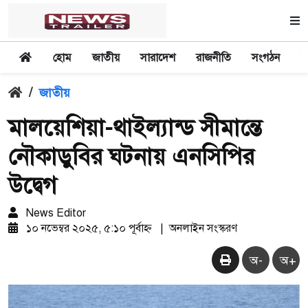
হোম
জাতীয়
সারাদেশ
রাজনীতি
সংগঠন
অ
/
জাতীয়
মালয়েশিয়া-থাইল্যান্ড সীমান্তে
নৌকাডুবির ঘটনায় এনসিপির
উদ্বেগ
News Editor
১০ নভেম্বর ২০২৫, ৫:১০ পূর্বাহ্ন
|
অনলাইন সংস্করণ
অ-
অ+