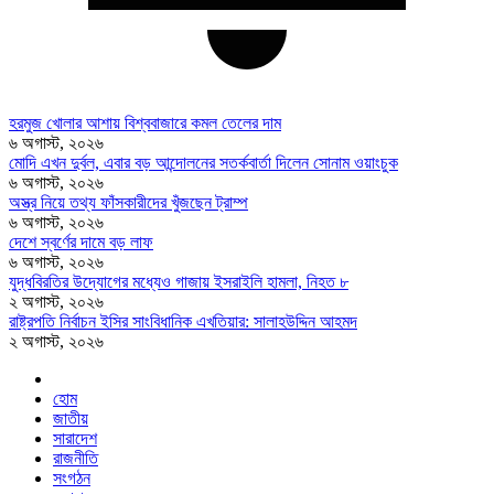
হরমুজ খোলার আশায় বিশ্ববাজারে কমল তেলের দাম
৬ অগাস্ট, ২০২৬
মোদি এখন দুর্বল, এবার বড় আন্দোলনের সতর্কবার্তা দিলেন সোনাম ওয়াংচুক
৬ অগাস্ট, ২০২৬
অস্ত্র নিয়ে তথ্য ফাঁসকারীদের খুঁজছেন ট্রাম্প
৬ অগাস্ট, ২০২৬
দেশে স্বর্ণের দামে বড় লাফ
৬ অগাস্ট, ২০২৬
যুদ্ধবিরতির উদ্যোগের মধ্যেও গাজায় ইসরাইলি হামলা, নিহত ৮
২ অগাস্ট, ২০২৬
রাষ্ট্রপতি নির্বাচন ইসির সাংবিধানিক এখতিয়ার: সালাহউদ্দিন আহমদ
২ অগাস্ট, ২০২৬
হোম
জাতীয়
সারাদেশ
রাজনীতি
সংগঠন