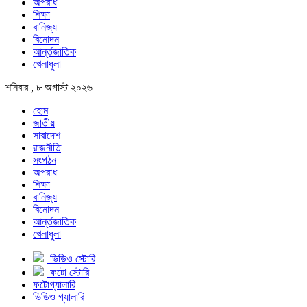
অপরাধ
শিক্ষা
বানিজ্য
বিনোদন
আর্ন্তজাতিক
খেলাধুলা
শনিবার , ৮ অগাস্ট ২০২৬
হোম
জাতীয়
সারাদেশ
রাজনীতি
সংগঠন
অপরাধ
শিক্ষা
বানিজ্য
বিনোদন
আর্ন্তজাতিক
খেলাধুলা
ভিডিও স্টোরি
ফটো স্টোরি
ফটোগ্যালারি
ভিডিও গ্যালারি