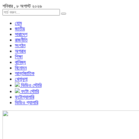
শনিবার , ৮ অগাস্ট ২০২৬
হোম
জাতীয়
সারাদেশ
রাজনীতি
সংগঠন
অপরাধ
শিক্ষা
বানিজ্য
বিনোদন
আর্ন্তজাতিক
খেলাধুলা
ভিডিও স্টোরি
ফটো স্টোরি
ফটোগ্যালারি
ভিডিও গ্যালারি