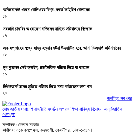
অভিষেকেই খরুচে বোলিংয়ের বিশ্ব রেকর্ড আইরিশ বোলারের
১৬
সরকারি চাকরির অধ্যাদেশ বাতিলের দাবিতে সচিবালয়ে বিক্ষোভ
১৭
এক সপ্তাহের মধ্যে সাম্য হত্যার ঘটনা উদঘাটিত হবে, আশা ডিএমপি কমিশনারের
১৮
মুখ খুললেন সেই হুসাইন, রাজনৈতিক পরিচয় নিয়ে যা বললেন
১৯
নিউইয়র্কে ঈদের ছুটিতে পরিবার নিয়ে সময় কাটাচ্ছেন রুনা খান
২০
জনপ্রিয় সব খবর
হোম
জাতীয়
সারাদেশ
রাজনীতি
সংগঠন
অপরাধ
শিক্ষা
বানিজ্য
বিনোদন
আর্ন্তজাতিক
খেলাধুলা
সম্পাদক : কৈলাস সরকার
কার্যালয়: একে কমপ্লেক্স, কদমতলী, কেরানীগঞ্জ, ঢাকা-১৩১০।