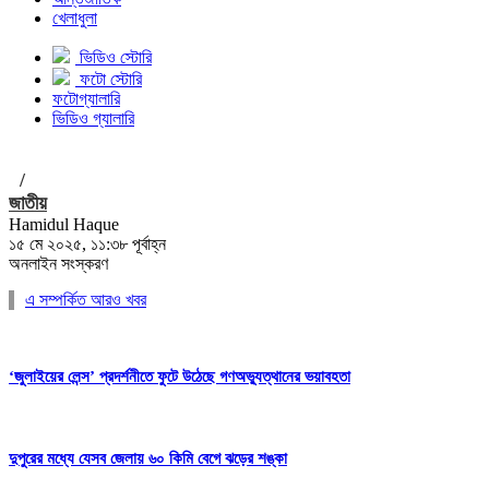
খেলাধুলা
ভিডিও স্টোরি
ফটো স্টোরি
ফটোগ্যালারি
ভিডিও গ্যালারি
/
জাতীয়
Hamidul Haque
১৫ মে ২০২৫, ১১:৩৮ পূর্বাহ্ন
অনলাইন সংস্করণ
এ সম্পর্কিত আরও খবর
‘জুলাইয়ের লেন্স’ প্রদর্শনীতে ফুটে উঠেছে গণঅভ্যুত্থানের ভয়াবহতা
দুপুরের মধ্যে যেসব জেলায় ৬০ কিমি বেগে ঝড়ের শঙ্কা