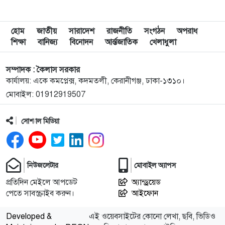
৯
ফিফার বাড়তি সুবিধা পাওয়া নিয়ে যা বললেন মেসি
হোম
জাতীয়
সারাদেশ
রাজনীতি
সংগঠন
অপরাধ
শিক্ষা
বানিজ্য
বিনোদন
আর্ন্তজাতিক
খেলাধুলা
১০
শিক্ষার্থীদের প্রতিবছর একটি করে গাছ লাগানোর আহ্বান
সম্পাদক : কৈলাস সরকার
প্রধানমন্ত্রীর
কার্যালয়: একে কমপ্লেক্স, কদমতলী, কেরানীগঞ্জ, ঢাকা-১৩১০।
মোবাইল: 01912919507
১১
কাতারের সাবেক আমিরের মৃত্যুতে রাষ্ট্রীয় শোক আজ,
জাতীয় পতাকা অর্ধনমিত রাখার নির্দেশ
সোশ্যাল মিডিয়া
১২
ফাইনালে আর্জেন্টিনা না ইংল্যান্ডকে চান, জানালেন স্পেন
কোচ
নিউজলেটার
মোবাইল অ্যাপস
১৩
কোন ভুলে হেরেছে ফ্রান্স, জানালেন এমবাপ্পে
প্রতিদিন মেইলে আপডেট
অ্যান্ড্রয়েড
পেতে সাবস্ক্রাইব করুন।
আইফোন
১৪
দেশে আরও কমল স্বর্ণের দাম
Developed &
এই ওয়েবসাইটের কোনো লেখা, ছবি, ভিডিও