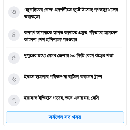
৩
‘জুলাইয়ের লেন্স’ প্রদর্শনীতে ফুটে উঠেছে গণঅভ্যুত্থানের
ভয়াবহতা
৪
জনগণ আপনাকে স্বাগত জানাতে প্রস্তুত, কীভাবে আসবেন
আসেন: শেখ হাসিনাকে পরওয়ার
৫
দুপুরের মধ্যে যেসব জেলায় ৬০ কিমি বেগে ঝড়ের শঙ্কা
৬
ইরানে হামলার পরিকল্পনা বাতিল করলেন ট্রাম্প
৭
ইয়ামাল ইতিহাস গড়বে, তবে এবার নয়: মেসি
সর্বশেষ সব খবর
৮
দাবানলের ধোঁয়ায় ঢেকেছে নিউজার্সির আকাশ, বিশ্বকাপের
ফাইনাল নিয়ে উদ্বেগ