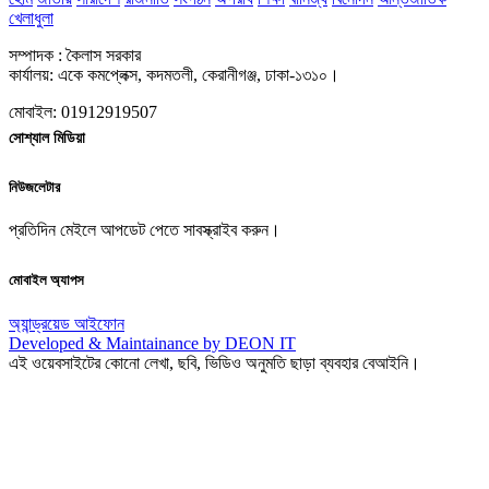
খেলাধুলা
সম্পাদক : কৈলাস সরকার
কার্যালয়: একে কমপ্লেক্স, কদমতলী, কেরানীগঞ্জ, ঢাকা-১৩১০।
মোবাইল: 01912919507
সোশ্যাল মিডিয়া
নিউজলেটার
প্রতিদিন মেইলে আপডেট পেতে সাবস্ক্রাইব করুন।
মোবাইল অ্যাপস
অ্যান্ড্রয়েড
আইফোন
Developed & Maintainance by DEON IT
এই ওয়েবসাইটের কোনো লেখা, ছবি, ভিডিও অনুমতি ছাড়া ব্যবহার বেআইনি।