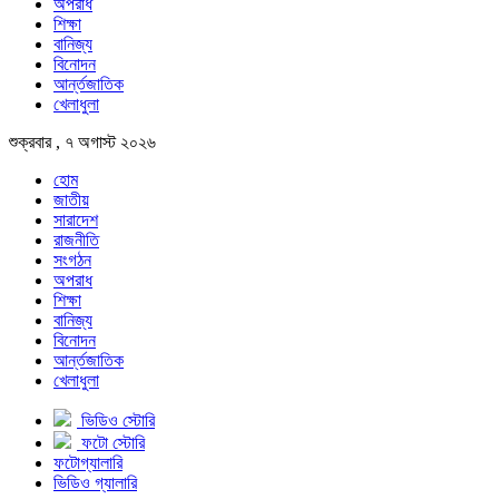
অপরাধ
শিক্ষা
বানিজ্য
বিনোদন
আর্ন্তজাতিক
খেলাধুলা
শুক্রবার , ৭ অগাস্ট ২০২৬
হোম
জাতীয়
সারাদেশ
রাজনীতি
সংগঠন
অপরাধ
শিক্ষা
বানিজ্য
বিনোদন
আর্ন্তজাতিক
খেলাধুলা
ভিডিও স্টোরি
ফটো স্টোরি
ফটোগ্যালারি
ভিডিও গ্যালারি