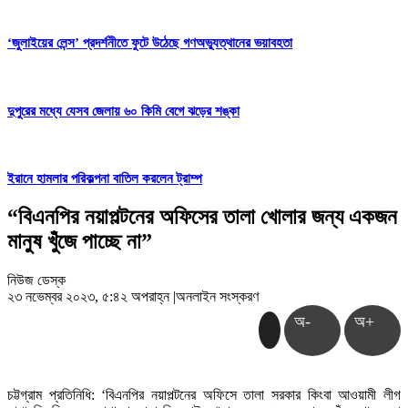
‘জুলাইয়ের লেন্স’ প্রদর্শনীতে ফুটে উঠেছে গণঅভ্যুত্থানের ভয়াবহতা
দুপুরের মধ্যে যেসব জেলায় ৬০ কিমি বেগে ঝড়ের শঙ্কা
ইরানে হামলার পরিকল্পনা বাতিল করলেন ট্রাম্প
“বিএনপির নয়াপল্টনের অফিসের তালা খোলার জন্য একজন
মানুষ খুঁজে পাচ্ছে না”
নিউজ ডেস্ক
২৩ নভেম্বর ২০২৩, ৫:৪২ অপরাহ্ন
|
অনলাইন সংস্করণ
অ-
অ+
চট্টগ্রাম প্রতিনিধি: ‘বিএনপির নয়াপল্টনের অফিসে তালা সরকার কিংবা আওয়ামী লীগ