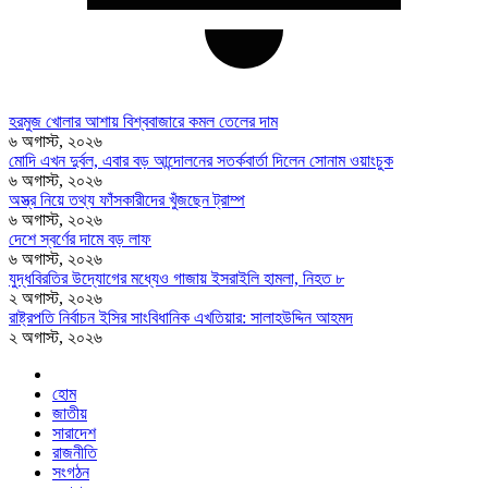
হরমুজ খোলার আশায় বিশ্ববাজারে কমল তেলের দাম
৬ অগাস্ট, ২০২৬
মোদি এখন দুর্বল, এবার বড় আন্দোলনের সতর্কবার্তা দিলেন সোনাম ওয়াংচুক
৬ অগাস্ট, ২০২৬
অস্ত্র নিয়ে তথ্য ফাঁসকারীদের খুঁজছেন ট্রাম্প
৬ অগাস্ট, ২০২৬
দেশে স্বর্ণের দামে বড় লাফ
৬ অগাস্ট, ২০২৬
যুদ্ধবিরতির উদ্যোগের মধ্যেও গাজায় ইসরাইলি হামলা, নিহত ৮
২ অগাস্ট, ২০২৬
রাষ্ট্রপতি নির্বাচন ইসির সাংবিধানিক এখতিয়ার: সালাহউদ্দিন আহমদ
২ অগাস্ট, ২০২৬
হোম
জাতীয়
সারাদেশ
রাজনীতি
সংগঠন