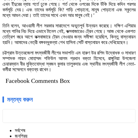
এখন ইঁদুরের ন্যায় গর্তে ঢুকে গেছে। গর্ত থেকে ওপরের দিকে উঁকি দিয়ে কদিন পরপর
কর্মসূচি দেয়। এবং তাদের কর্মসূচি কি? গাড়ি পোড়ানো, মানুষ পোড়ানো এবং স্কুলের
মধ্যে আগুন দেয়া। তাই তাদের সাথে এখন আর মানুষ নেই।’
তিনি বলেন, আওয়ামী লীগ সরকার সারাদেশে অভুতপূর্ব উন্নয়ন করেছে। দক্ষিণ এশিয়ার
মধ্যে পানির নিচ দিয়ে এভাবে টানেল নেই, কক্সবাজারেও ট্রেন গেছে। আজ থেকে একশত
তেত্রিশ বছর আগে কক্সবাজারে ট্রেন নেওয়ার জন্য সমীক্ষা হয়েছিল, কিন্তু বাস্তবায়ন
হয়নি। আমাদের নেত্রী বঙ্গবন্ধুকন্যা শেখ হাসিনা সেটি বাস্তবায়ন করে দেখিয়েছেন।
চট্টগ্রাম উত্তরজেলা মৎস্যজীবী লীগের সভাপতি এম হারুণ উর রশিদ উদ্বোধক ও সাধারণ
সম্পাদক লায়ন মোহাম্মদ শফিউল আলম প্রধান বক্তা হিসেবে, রাঙ্গুনিয়া উপজেলা
চেয়ারম্যান বীর মুক্তিযোদ্ধা স্বজন কুমার তালুকদার এবং স্থানীয় মৎস্যজীবী লীগ নেতা-
কর্মীরা সম্মেলনে বক্তব্য রাখেন।
Facebook Comments Box
মন্তব্য করুন
সর্বশেষ
জনপ্রিয়