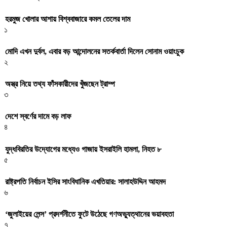
হরমুজ খোলার আশায় বিশ্ববাজারে কমল তেলের দাম
১
মোদি এখন দুর্বল, এবার বড় আন্দোলনের সতর্কবার্তা দিলেন সোনাম ওয়াংচুক
২
অস্ত্র নিয়ে তথ্য ফাঁসকারীদের খুঁজছেন ট্রাম্প
৩
দেশে স্বর্ণের দামে বড় লাফ
৪
যুদ্ধবিরতির উদ্যোগের মধ্যেও গাজায় ইসরাইলি হামলা, নিহত ৮
৫
রাষ্ট্রপতি নির্বাচন ইসির সাংবিধানিক এখতিয়ার: সালাহউদ্দিন আহমদ
৬
‘জুলাইয়ের লেন্স’ প্রদর্শনীতে ফুটে উঠেছে গণঅভ্যুত্থানের ভয়াবহতা
৭