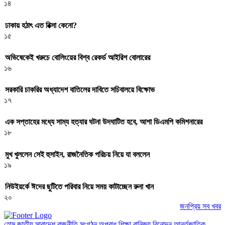
১৪
ঢাকায় হঠাৎ এত রিক্সা কেনো?
১৫
অভিষেকেই খরুচে বোলিংয়ের বিশ্ব রেকর্ড আইরিশ বোলারের
১৬
সরকারি চাকরির অধ্যাদেশ বাতিলের দাবিতে সচিবালয়ে বিক্ষোভ
১৭
এক সপ্তাহের মধ্যে সাম্য হত্যার ঘটনা উদঘাটিত হবে, আশা ডিএমপি কমিশনারের
১৮
মুখ খুললেন সেই হুসাইন, রাজনৈতিক পরিচয় নিয়ে যা বললেন
১৯
নিউইয়র্কে ঈদের ছুটিতে পরিবার নিয়ে সময় কাটাচ্ছেন রুনা খান
২০
জনপ্রিয় সব খবর
হোম
জাতীয়
সারাদেশ
রাজনীতি
সংগঠন
অপরাধ
শিক্ষা
বানিজ্য
বিনোদন
আর্ন্তজাতিক