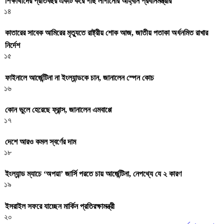
শিক্ষার্থীদের প্রতিবছর একটি করে গাছ লাগানোর আহ্বান প্রধানমন্ত্রীর
১৪
কাতারের সাবেক আমিরের মৃত্যুতে রাষ্ট্রীয় শোক আজ, জাতীয় পতাকা অর্ধনমিত রাখার
নির্দেশ
১৫
ফাইনালে আর্জেন্টিনা না ইংল্যান্ডকে চান, জানালেন স্পেন কোচ
১৬
কোন ভুলে হেরেছে ফ্রান্স, জানালেন এমবাপ্পে
১৭
দেশে আরও কমল স্বর্ণের দাম
১৮
ইংল্যান্ড ম্যাচে ‘অপয়া’ জার্সি পরতে চায় আর্জেন্টিনা, নেপথ্যে যে ২ কারণ
১৯
ইসরাইল সফরে যাচ্ছেন মার্কিন প্রতিরক্ষামন্ত্রী
২০