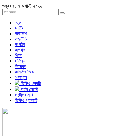
শুক্রবার , ৭ অগাস্ট ২০২৬
হোম
জাতীয়
সারাদেশ
রাজনীতি
সংগঠন
অপরাধ
শিক্ষা
বানিজ্য
বিনোদন
আর্ন্তজাতিক
খেলাধুলা
ভিডিও স্টোরি
ফটো স্টোরি
ফটোগ্যালারি
ভিডিও গ্যালারি