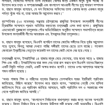
লাগায়নি, নিজেদের লাগানো তালা নিজেরাই খোলার জন্য একজন মানুষ খুঁজে পাচ্ছে না
উল্লেখ করে তথ্য ও সম্প্রচারমন্ত্রী এবং বাংলাদেশ আওয়ামী লীগের যুগ্ম সাধারণ সম্পাদক
ড. হাছান মাহমুদ বলেছেন, যে দল নিজেদের অফিসের তালা খোলার জন্য একজন মানুষ
পর্যন্ত খুঁজে পায় না, তারা আবার কি আন্দোলন করবে।’
বৃহস্পতিবার (২৩ নভেম্বর) সন্ধ্যায় চট্টগ্রামের রাঙ্গুনিয়া উপজেলা মৎস্যজীবী লীগের
ত্রিবার্ষিক সম্মেলনে প্রধান অতিথির বক্তব্যে তথ্যমন্ত্রী এসব কথা বলেন। রাঙ্গুনিয়ার
এডভোকেট নুরুচ্ছফা তালুকদার পৌর অডিটোরিয়ামে অনুষ্ঠিত সম্মেলনে সভাপতিত্ব করেন
উপজেলা মৎস্যজীবী লীগের আহবায়ক এম. ইসকান্দর মিয়া তালুকদার।
ড. হাছান মাহমুদ বলেছেন, বিএনপি বলেছিল তাদের জোটের সঙ্গীদের নিয়ে দূর্বার আন্দোলন
গড়ে তুলবে, কিন্তু আমরা দেখতে পাচ্ছি সঙ্গীরাই তাদের ছেড়ে চলে যাচ্ছে। গতকাল
জেনারেল ইব্রাহীমের নেতৃত্বে কয়েকটা দল তাদের জোট থেকে বের হয়ে গেছে।
তথ্যমন্ত্রী বলেন, ইসরাইলিরা ১৪ হাজার মানুষ মেরে ফেলেছে, তার মধ্যে সাড়ে ৯ হাজার
শিশু এবং নারী। ইসরাইলিদের যারা মদদ দেয় তারা রাগ করবে বলে বিএনপি তাদের বিরুদ্ধে
একটি বিবৃতি পর্যন্ত দেয়নি, একটি অক্ষর কথাও বলেনি। তাদের ওপর আল্লাহর আরশের
গজব নাজিল হয়েছে।
‘অথচ গাজায় শিশু ও নারীদের হত্যার বিরুদ্ধে তেলআবিবে স্বয়ং ইহুদীরাই প্রতিবাদ
জানিয়েছে, মিছিল করেছে’ উল্লেখ করে হাছান বলেন, ‘আমাদের নেত্রী শেখ হাসিনা
জাতিসংঘে গিয়ে এর প্রতিবাদ জানিয়ে আসছেন, আমি প্রতিদিন দল ও সরকারের পক্ষ
থেকে প্রতিবাদ জানিয়ে আসছি।’
ড. হাছান মাহমুদ বলেন, ‘বাংলাদেশে নির্বাচনকে বাধাগ্রস্ত করার জন্য অনেক অপচেষ্টা
হয়েছে। কিন্তু নির্বাচন নিয়ে যে উৎসাহ উদ্দীপনা সৃষ্টি হয়েছে সেটি অভাবনীয়। বিএনপি