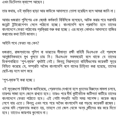
এখন ডিটেনশন ক্যাম্পে আছেন।
তার কথায়, ওই ব্যক্তি ছাড়া আর কাউকে আদালতে তোলা হয়েছিল বলে আমরা জানি না।
আবার গুজরাত পুলিশের এক জ্যেষ্ঠ কর্মকর্তা বিবিসিকে বলেছেন, আটক করার পরে সরাসরি
জয়েন্ট ইন্টারোগেশন সেলে পাঠানো হচ্ছে। বাংলাদেশি বলে প্রমাণিত হলে তাদের
বাংলাদেশে ফেরত পাঠানোর প্রক্রিয়া শুরু করা হচ্ছে। এর মধ্যে কোথাও আদালতে হাজির
করানোর কথা তিনি জানান।
আইনি পথে ফেরত নয় কেন?
গুজরাত, রাজস্থানের পুলিশ বা ভারতের সীমান্ত রক্ষী বাহিনী বিএসএফ এই প্রসঙ্গে
আনুষ্ঠানিকভাবে মুখ খুলতে চায় নি। বিএসএফ সবসময়েই বলে থাকে যে তাদের
ডিকশনারিতে ‘পুশ-ব্যাক’ শব্দটাই নেই। কিন্তু নিরাপত্তা বাহিনীগুলোর কয়েকটি সূত্র
নিশ্চিত করেছে যে, সম্প্রতি অবৈধ বাংলাদেশি বলে যাদের চিহ্নিত করা হয়েছে, তাদের
ছোট-বড় দলে ভাগ করে
‘পুশ-ব্যাক’ই করা হচ্ছে।
ওই সূত্রগুলো বিবিসিকে জানিয়েছে, গ্রেফতার দেখানো হলে ধৃতদের বিরুদ্ধে মামলা চলবে,
তারপর সাজা হলে জেলে রাখতে হবে। তারও পরে দীর্ঘ কূটনৈতিক জটিলতা কাটিয়ে তাদের
বাংলাদেশে ফেরত পাঠাতে হবে। এই গোটা পদ্ধতি অতি সময় সাপেক্ষ। কয়েক বছর
লেগে যায় এতে। কিন্তু এখন শয়ে শয়ে অবৈধ বাংলাদেশি ধরা পড়ছে কয়েকটি রাজ্যে।
এদের যদি গ্রেফতার করতে হয়, তাহলে তো জেল থেকে অন্য বন্দীদের বার করে দিতে
হবে। তাতেও জায়গায় কুলোবে না।