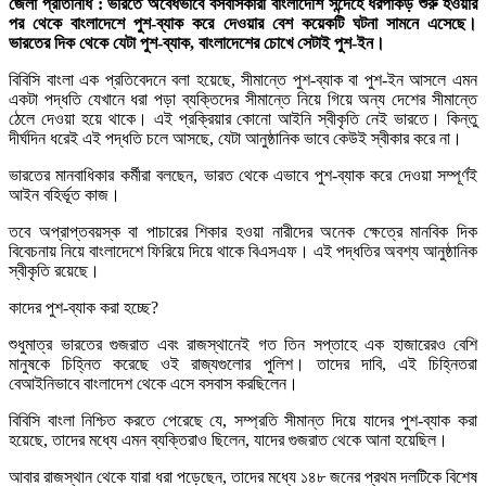
জেলা প্রতিনিধি : ভারতে অবৈধভাবে বসবাসকারী বাংলাদেশি সন্দেহে ধরপাকড় শুরু হওয়ার
পর থেকে বাংলাদেশে পুশ-ব্যাক করে দেওয়ার বেশ কয়েকটি ঘটনা সামনে এসেছে।
ভারতের দিক থেকে যেটা পুশ-ব্যাক, বাংলাদেশের চোখে সেটাই পুশ-ইন।
বিবিসি বাংলা এক প্রতিবেদনে বলা হয়েছে, সীমান্তে পুশ-ব্যাক বা পুশ-ইন আসলে এমন
একটা পদ্ধতি যেখানে ধরা পড়া ব্যক্তিদের সীমান্তে নিয়ে গিয়ে অন্য দেশের সীমান্তে
ঠেলে দেওয়া হয়ে থাকে। এই প্রক্রিয়ার কোনো আইনি স্বীকৃতি নেই ভারতে। কিন্তু
দীর্ঘদিন ধরেই এই পদ্ধতি চলে আসছে, যেটা আনুষ্ঠানিক ভাবে কেউই স্বীকার করে না।
ভারতের মানবাধিকার কর্মীরা বলছেন, ভারত থেকে এভাবে পুশ-ব্যাক করে দেওয়া সম্পূর্ণই
আইন বহির্ভূত কাজ।
তবে অপ্রাপ্তবয়স্ক বা পাচারের শিকার হওয়া নারীদের অনেক ক্ষেত্রে মানবিক দিক
বিবেচনায় নিয়ে বাংলাদেশে ফিরিয়ে দিয়ে থাকে বিএসএফ। এই পদ্ধতির অবশ্য আনুষ্ঠানিক
স্বীকৃতি রয়েছে।
কাদের পুশ-ব্যাক করা হচ্ছে?
শুধুমাত্র ভারতের গুজরাত এবং রাজস্থানেই গত তিন সপ্তাহে এক হাজারেরও বেশি
মানুষকে চিহ্নিত করেছে ওই রাজ্যগুলোর পুলিশ। তাদের দাবি, এই চিহ্নিতরা
বেআইনিভাবে বাংলাদেশ থেকে এসে বসবাস করছিলেন।
বিবিসি বাংলা নিশ্চিত করতে পেরেছে যে, সম্প্রতি সীমান্ত দিয়ে যাদের পুশ-ব্যাক করা
হয়েছে, তাদের মধ্যে এমন ব্যক্তিরাও ছিলেন, যাদের গুজরাত থেকে আনা হয়েছিল।
আবার রাজস্থান থেকে যারা ধরা পড়েছেন, তাদের মধ্যে ১৪৮ জনের প্রথম দলটিকে বিশেষ