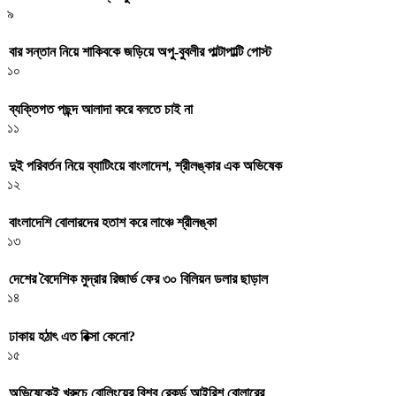
৯
বার সন্তান নিয়ে শাকিবকে জড়িয়ে অপু-বুবলীর পাল্টাপাল্টি পোস্ট
১০
ব্যক্তিগত পছন্দ আলাদা করে বলতে চাই না
১১
দুই পরিবর্তন নিয়ে ব্যাটিংয়ে বাংলাদেশ, শ্রীলঙ্কার এক অভিষেক
১২
বাংলাদেশি বোলারদের হতাশ করে লাঞ্চে শ্রীলঙ্কা
১৩
দেশের বৈদেশিক মুদ্রার রিজার্ভ ফের ৩০ বিলিয়ন ডলার ছাড়াল
১৪
ঢাকায় হঠাৎ এত রিক্সা কেনো?
১৫
অভিষেকেই খরুচে বোলিংয়ের বিশ্ব রেকর্ড আইরিশ বোলারের