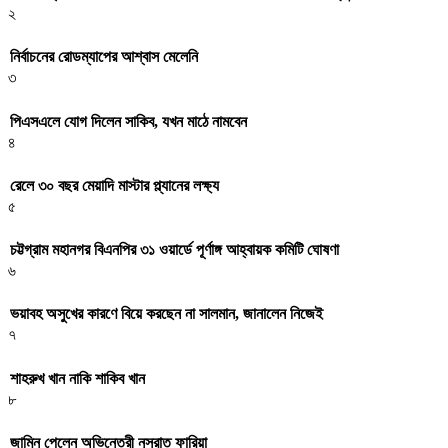
২
নির্বাচনের রোডম্যাপের আশ্বাস মেলেনি
৩
পিএসএলে যোগ দিলেন সাকিব, যখন মাঠে নামবেন
৪
রেলে ৩০ বছর মেয়াদি মাস্টার প্ল্যানের লক্ষ্য
৫
চট্টগ্রাম মহানগর বিএনপির ৩১ ওয়ার্ডে পূর্ণাঙ্গ আহ্বায়ক কমিটি ঘোষণা
৬
ভয়াবহ অসুখের কারণে বিয়ে করছেন না সালমান, জানালেন নিজেই
৭
শাহরুখ খান নাকি শাকিব খান
৮
জামিন পেলেন অভিনেত্রী নুসরাত ফারিয়া