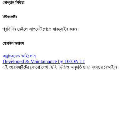
সোশ্যাল মিডিয়া
নিউজলেটার
প্রতিদিন মেইলে আপডেট পেতে সাবস্ক্রাইব করুন।
মোবাইল অ্যাপস
অ্যান্ড্রয়েড
আইফোন
Developed & Maintainance by DEON IT
এই ওয়েবসাইটের কোনো লেখা, ছবি, ভিডিও অনুমতি ছাড়া ব্যবহার বেআইনি।