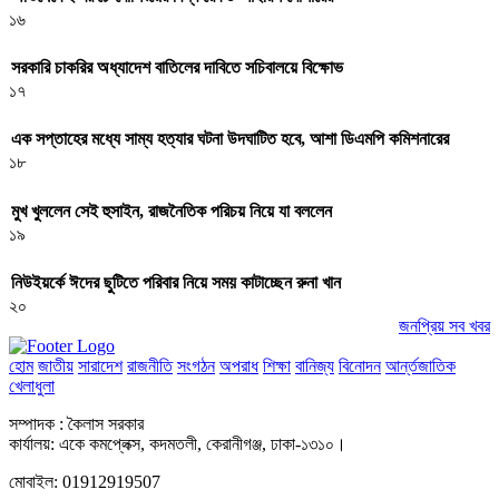
১৬
সরকারি চাকরির অধ্যাদেশ বাতিলের দাবিতে সচিবালয়ে বিক্ষোভ
১৭
এক সপ্তাহের মধ্যে সাম্য হত্যার ঘটনা উদঘাটিত হবে, আশা ডিএমপি কমিশনারের
১৮
মুখ খুললেন সেই হুসাইন, রাজনৈতিক পরিচয় নিয়ে যা বললেন
১৯
নিউইয়র্কে ঈদের ছুটিতে পরিবার নিয়ে সময় কাটাচ্ছেন রুনা খান
২০
জনপ্রিয় সব খবর
হোম
জাতীয়
সারাদেশ
রাজনীতি
সংগঠন
অপরাধ
শিক্ষা
বানিজ্য
বিনোদন
আর্ন্তজাতিক
খেলাধুলা
সম্পাদক : কৈলাস সরকার
কার্যালয়: একে কমপ্লেক্স, কদমতলী, কেরানীগঞ্জ, ঢাকা-১৩১০।
মোবাইল: 01912919507