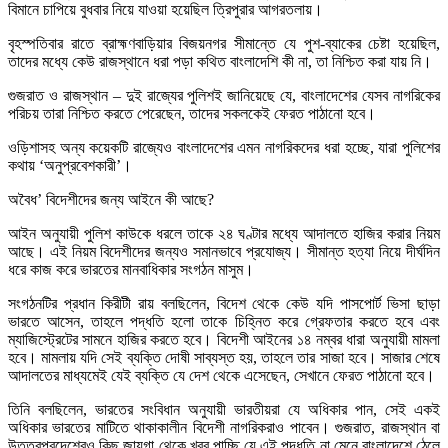
বিমানে চাপিয়ে বুধবার নিয়ে যাওয়া হয়েছিল ত্রিপুরার আগরতলায়।
বৃহস্পতিবার রাতে ব্রাহ্মণবাড়িয়ার বিজয়নগর সীমান্তে যে পুশ-ব্যাকের চেষ্টা হয়েছিল,
তাদের মধ্যে কেউ রাজস্থানে ধরা পড়া কথিত বাংলাদেশি কী না, তা নিশ্চিত করা যায় নি।
গুজরাত ও রাজস্থান – দুই রাজ্যের পুলিশই জানিয়েছে যে, বাংলাদেশের যেসব নাগরিকের
পরিচয় তারা নিশ্চিত করতে পেরেছেন, তাদের সকলকেই ফেরত পাঠানো হবে।
ওড়িশাসহ অন্য কয়েকটি রাজ্যেও বাংলাদেশের এমন নাগরিকদের ধরা হচ্ছে, যারা পুলিশের
কথায় ‘অনুপ্রবেশকারী’।
অবৈধ’ বিদেশীদের জন্য আইনে কী আছে?
আইন অনুযায়ী পুলিশ কাউকে ধরলে তাকে ২৪ ঘণ্টার মধ্যে আদালতে হাজির করার নিয়ম
আছে। এই নিয়ম বিদেশীদের জন্যও সমানভাবে প্রযোজ্য। সীমান্ত হত্যা নিয়ে দীর্ঘদিন
ধরে কাজ করে ভারতের মানবাধিকার সংগঠন মাসুম।
সংগঠনটির প্রধান কিরীটী রায় বলছিলেন, বিদেশ থেকে কেউ যদি পাসপোর্ট ভিসা ছাড়া
ভারতে আসেন, তাহলে পদ্ধতি হলো তাকে চিহ্নিত করে গ্রেফতার করতে হবে এবং
ম্যাজিস্ট্রেটের সামনে হাজির করতে হবে। বিদেশী আইনের ১৪ নম্বর ধারা অনুযায়ী মামলা
হবে। মামলায় যদি সেই ব্যক্তি দোষী সাব্যস্ত হয়, তাহলে তার সাজা হবে। সাজার শেষে
আদালতের মাধ্যমেই যেই ব্যক্তি যে দেশ থেকে এসেছেন, সেখানে ফেরত পাঠানো হবে।
তিনি বলছিলেন, ভারতের সংবিধান অনুযায়ী ভারতীয়রা যে অধিকার পান, সেই একই
অধিকার ভারতের মাটিতে থাকাকালীন বিদেশী নাগরিকরাও পাবেন। গুজরাত, রাজস্থান বা
উত্তরপ্রদেশেরও কিছু জায়গা থেকে খবর পাচ্ছি যে এই পদ্ধতি না মেনে বাংলাদেশে ঠেলে