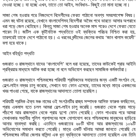
দেওয়া হচ্ছে। যা হচ্ছে এখন, তাতে তো আইন, সংবিধান– কিছুই তো মানা হচ্ছে না।
সাজা শেষ হওয়ার পরে নিজদেশে বিদেশীদের ফেরত পাঠানো অবশ্য সময়সাপেক্ষ বিষয়।
এমন বহু ঘটনা রয়েছে, যেখানে বাংলাদেশিসহ বিদেশীরা অবৈধ পথে ভারতে আসার অপরাধে
ধরা পড়ে জেল খেটেছেন। কিন্তু সাজা শেষ হওয়ার অনেক মাস পরেও দেশে ফেরত যেতে
পারেন নি। জটিল এক কূটনৈতিক পদ্ধতিতে ওই ব্যক্তির পরিচয় নিশ্চিত করা হয়,
তারপরেই তাকে দেশে পাঠানো হয়। এ ধরনের বন্দীদের জেলের কথায় ‘জান খালাস কয়েদী’
বলা হয়ে থাকে।
আইন বহির্ভূত পদ্ধতি
গুজরাত ও রাজস্থানে যাদের ‘বাংলাদেশি’ বলে ধরা হয়েছে, তাদের কাউকেই প্রায় আইনি
প্রক্রিয়ার মাধ্যমে আটক করা হচ্ছে না বলে অভিযোগ করছেন সামাজিক কর্মকর্তারা।
গুজরাত ও রাজস্থানে পশ্চিমবঙ্গের পরিযায়ী শ্রমিকদের সহায়তার জন্য একটি সংগঠন যে,
হেল্প-লাইন নম্বর চালু করেছে, সেখানে যত ফোন এসেছে, তাদের মধ্যে মাত্র একজনের
খবর পাওয়া গেছে, যাকে রাজস্থানের আদালতে তোলা হয়েছিল।
পরিযায়ী শ্রমিক ঐক্য মঞ্চ নামের ওই সংগঠনটির রাজ্য সম্পাদক আসিফ ফারুক বলছিলেন,
প্রায় একমাস হতে চলল আমরা হেল্প-লাইন চালু করেছি। গুজরাত থেকে প্রায় সাড়ে
পাঁচশো আর রাজস্থান থেকে প্রায় দুশো ফোন পেয়েছি। ফোন পাওয়ার পরে আমরা
সেখানকার স্থানীয় পুলিশ প্রশাসনের সঙ্গে যোগাযোগ করে পশ্চিমবঙ্গের মানুষদের ছাড়িয়ে
আনার ব্যবস্থা করছি। এতদিনে গুজরাতের ৬৮টি ঘটনা আর রাজস্থানের ১০৯টি
অভিযোগের সমাধান করতে পেরেছি। মাত্র একটি ঘটনায় আমরা জানতে পেরেছি যে
পশ্চিমবঙ্গের নদীয়া জেলার বাসিন্দা এক ধৃত ব্যক্তিকে আদালতে তোলা হয়েছিল এবং তিনি