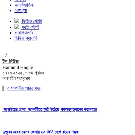
আর্ন্তজাতিক
খেলাধুলা
ভিডিও স্টোরি
ফটো স্টোরি
ফটোগ্যালারি
ভিডিও গ্যালারি
/
টপ-নিউজ
Hamidul Haque
১৭ মে ২০২৫, ৭:৫৯ পূর্বাহ্ন
অনলাইন সংস্করণ
এ সম্পর্কিত আরও খবর
‘জুলাইয়ের লেন্স’ প্রদর্শনীতে ফুটে উঠেছে গণঅভ্যুত্থানের ভয়াবহতা
দুপুরের মধ্যে যেসব জেলায় ৬০ কিমি বেগে ঝড়ের শঙ্কা