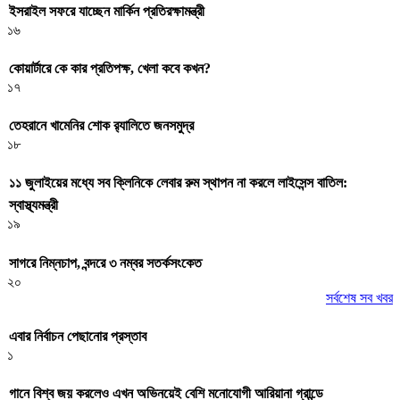
ইসরাইল সফরে যাচ্ছেন মার্কিন প্রতিরক্ষামন্ত্রী
১৬
কোয়ার্টারে কে কার প্রতিপক্ষ, খেলা কবে কখন?
১৭
তেহরানে খামেনির শোক র‌্যালিতে জনসমুদ্র
১৮
১১ জুলাইয়ের মধ্যে সব ক্লিনিকে লেবার রুম স্থাপন না করলে লাইসেন্স বাতিল:
স্বাস্থ্যমন্ত্রী
১৯
সাগরে নিম্নচাপ, বন্দরে ৩ নম্বর সতর্কসংকেত
২০
সর্বশেষ সব খবর
এবার নির্বাচন পেছানোর প্রস্তাব
১
গানে বিশ্ব জয় করলেও এখন অভিনয়েই বেশি মনোযোগী আরিয়ানা গ্রান্ডে