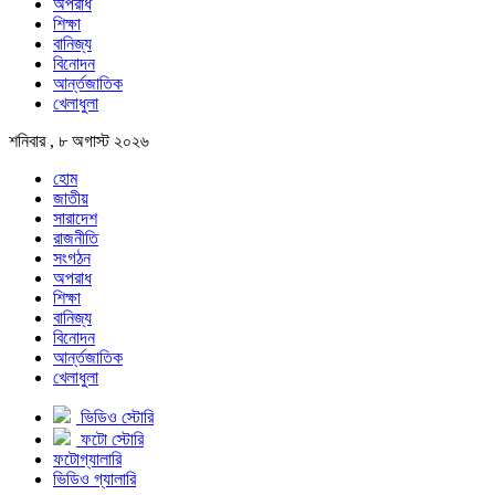
অপরাধ
শিক্ষা
বানিজ্য
বিনোদন
আর্ন্তজাতিক
খেলাধুলা
শনিবার , ৮ অগাস্ট ২০২৬
হোম
জাতীয়
সারাদেশ
রাজনীতি
সংগঠন
অপরাধ
শিক্ষা
বানিজ্য
বিনোদন
আর্ন্তজাতিক
খেলাধুলা
ভিডিও স্টোরি
ফটো স্টোরি
ফটোগ্যালারি
ভিডিও গ্যালারি