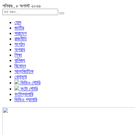
শনিবার , ৮ অগাস্ট ২০২৬
হোম
জাতীয়
সারাদেশ
রাজনীতি
সংগঠন
অপরাধ
শিক্ষা
বানিজ্য
বিনোদন
আর্ন্তজাতিক
খেলাধুলা
ভিডিও স্টোরি
ফটো স্টোরি
ফটোগ্যালারি
ভিডিও গ্যালারি