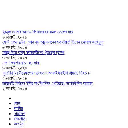
হরমুজ খোলার আশায় বিশ্ববাজারে কমল তেলের দাম
৬ অগাস্ট, ২০২৬
মোদি এখন দুর্বল, এবার বড় আন্দোলনের সতর্কবার্তা দিলেন সোনাম ওয়াংচুক
৬ অগাস্ট, ২০২৬
অস্ত্র নিয়ে তথ্য ফাঁসকারীদের খুঁজছেন ট্রাম্প
৬ অগাস্ট, ২০২৬
দেশে স্বর্ণের দামে বড় লাফ
৬ অগাস্ট, ২০২৬
যুদ্ধবিরতির উদ্যোগের মধ্যেও গাজায় ইসরাইলি হামলা, নিহত ৮
২ অগাস্ট, ২০২৬
রাষ্ট্রপতি নির্বাচন ইসির সাংবিধানিক এখতিয়ার: সালাহউদ্দিন আহমদ
২ অগাস্ট, ২০২৬
হোম
জাতীয়
সারাদেশ
রাজনীতি
সংগঠন