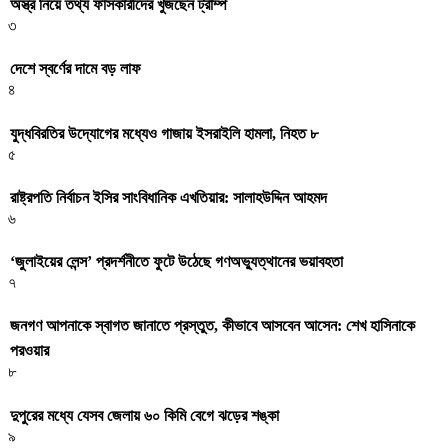
অস্ত্র নিয়ে তথ্য ফাঁসকারীদের খুঁজছেন ট্রাম্প
৩
দেশে স্বর্ণের দামে বড় লাফ
৪
যুদ্ধবিরতির উদ্যোগের মধ্যেও গাজায় ইসরাইলি হামলা, নিহত ৮
৫
রাষ্ট্রপতি নির্বাচন ইসির সাংবিধানিক এখতিয়ার: সালাহউদ্দিন আহমদ
৬
‘জুলাইয়ের লেন্স’ প্রদর্শনীতে ফুটে উঠেছে গণঅভ্যুত্থানের ভয়াবহতা
৭
জনগণ আপনাকে স্বাগত জানাতে প্রস্তুত, কীভাবে আসবেন আসেন: শেখ হাসিনাকে
পরওয়ার
৮
দুপুরের মধ্যে যেসব জেলায় ৬০ কিমি বেগে ঝড়ের শঙ্কা
৯