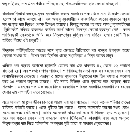
শুধু তাই নয়, দাম এমন পর্যায়ে পৌঁছেছে যে, শাক-সবজিতেও হাত দেওয়া যাচ্ছে না।
বাজারসংশ্লিষ্টরা বলছেন-মূল্য স্বাভাবিক করতে সরকারের পক্ষ থেকে নানা উদ্যোগ নেওয়া
হলেও তা কাজে আসছে না। বরং অসাধু ব্যবসায়ীদের কারসাজিতে বছরের ব্যবধানে প্রায়
সব পণ্যের দাম দ্বিগুণ থেকে তিনগুণ হয়েছে। কিন্তু বছরের পর বছর অসাধু ব্যবসায়ীদের
‘সিন্ডিকেট’ সক্রিয় থাকলেও কার্যকর অর্থে তাদের বিরুদ্ধে কোনো ব্যবস্থা নেই। ফলে
প্রতিবছরই ক্রেতাকে জিম্মি করে নিত্যপণ্যের কৃত্রিম দাম বাড়িয়ে হাজার কোটি টাকা
হাতিয়ে নিচ্ছে ওই চক্রটি।
বিদ্যমান পরিস্থিতিতে আয়ের সঙ্গে ব্যয় মেলাতে রীতিমতো দম বন্ধের উপক্রম হচ্ছে
ক্রেতা সাধারণের। বিশেষ করে হিমশিম খাচ্ছে মধ্যবিত্ত ও নিম্ন আয়ের মানুষ।
এদিকে গত বছরের আগস্টে জ্বালানি তেলের দাম এক ধাক্কায় ৪২ থেকে ৫২ শতাংশ
বাড়ানো হয়। এর প্রভাবে পণ্য পরিবহণ, গণপরিবহণের ভাড়া এবং সব ধরনের সেবার দাম
লাগামহীনভাবে বেড়েছে। এছাড়া ৩ মাসের ব্যবধানে বিদ্যুতের দাম তিন দফায় ৫ শতাংশ
করে ১৫ শতাংশ বাড়ানো হয়েছে। দুই দফায় বিভিন্ন খাতে গ্যাসের দাম বেড়েছে প্রায়
শতভাগ। এরমধ্যে গত এক বছরে নিত্য ব্যবহার্য্য পণ্যসহ সরকারি-বেসরকারি সব ধরনের
সেবার দাম লাগামহীন ভাবে বেড়েছে।
এতে সাধারণ মানুষের জীবন চালানো আরও দায় হয়ে পড়েছে। ফলে অনেক পরিবার তাদের
চাহিদায় কাটছাঁট করছে। এতে পুষ্টিতে টান পড়ছে। আবার অনেকেই আগের সঞ্চয় ভেঙে
সংসারের খরচ মেটাচ্ছেন। আবার অনেকেই ধার-দেনা করে ঋণগ্রস্ত হয়ে পড়েছেন।
তবে সব ধরনের সেবার দাম বাড়লেও বাজার সিন্ডিকেটের কারসাজি বন্ধ হলে অন্তত
নিত্যপণ্যের দাম নিয়ে ‘হাঁসফাঁস’ অবস্থার সৃষ্টি হতো না সাধারণ ক্রেতাদের।