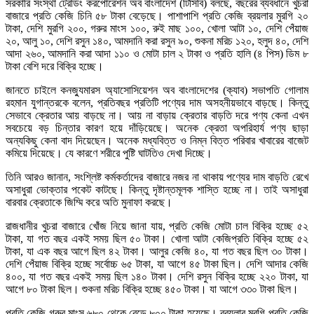
সরকারি সংস্থা ট্রেডিং করপোরেশন অব বাংলাদেশ (টিসিবি) বলছে, বছরের ব্যবধানে খুচরা
বাজারে প্রতি কেজি চিনি ৫৮ টাকা বেড়েছে। পাশাপাশি প্রতি কেজি ব্রয়লার মুরগি ২০
টাকা, দেশি মুরগি ২০০, গরুর মাংস ১০০, রুই মাছ ১০০, খোলা আটা ১০, দেশি পেঁয়াজ
২০, আলু ১০, দেশি রসুন ১৪০, আমদানি করা রসুন ৯০, শুকনা মরিচ ১২০, হলুদ ৪০, দেশি
আদা ২৬০, আমদানি করা আদা ১১০ ও মোটা চাল ২ টাকা ও প্রতি হালি (৪ পিস) ডিম ৮
টাকা বেশি দরে বিক্রি হচ্ছে।
জানতে চাইলে কনজ্যুমারস অ্যাসোসিয়েশন অব বাংলাদেশের (ক্যাব) সভাপতি গোলাম
রহমান যুগান্তরকে বলেন, প্রতিবছর প্রতিটি পণ্যের দাম অসহনীয়ভাবে বাড়ছে। কিন্তু
সেভাবে ক্রেতার আয় বাড়ছে না। আয় না বাড়ায় ক্রেতার বাড়তি দরে পণ্য কেনা এখন
সবচেয়ে বড় চিন্তার কারণ হয়ে দাঁড়িয়েছে। অনেক ক্রেতা অপরিহার্য পণ্য ছাড়া
অন্যকিছু কেনা বাদ দিয়েছেন। অনেক মধ্যবিত্ত ও নিম্ন বিত্ত পরিবার খাবারের বাজেট
কমিয়ে দিয়েছে। যে কারণে শরীরে পুষ্টি ঘাটতিও দেখা দিচ্ছে।
তিনি আরও জানান, সংশ্লিষ্ট কর্মকর্তাদের বাজারে নজর না থাকায় পণ্যের দাম বাড়তি রেখে
অসাধুরা ভোক্তার পকেট কাটছে। কিন্তু দৃষ্টান্তমূলক শাস্তি হচ্ছে না। তাই অসাধুরা
বারবার ক্রেতাকে জিম্মি করে অতি মুনাফা করছে।
রাজধানীর খুচরা বাজারে খোঁজ নিয়ে জানা যায়, প্রতি কেজি মোটা চাল বিক্রি হচ্ছে ৫২
টাকা, যা গত বছর একই সময় ছিল ৫০ টাকা। খোলা আটা কেজিপ্রতি বিক্রি হচ্ছে ৫২
টাকা, যা এক বছর আগে ছিল ৪২ টাকা। আলুর কেজি ৪০, যা গত বছর ছিল ৩০ টাকা।
দেশি পেঁয়াজ বিক্রি হচ্ছে সর্বোচ্চ ৬৫ টাকা, যা আগে ৪৫ টাকা ছিল। দেশি আদার কেজি
৪০০, যা গত বছর একই সময় ছিল ১৪০ টাকা। দেশি রসুন বিক্রি হচ্ছে ২২০ টাকা, যা
আগে ৮০ টাকা ছিল। শুকনা মরিচ বিক্রি হচ্ছে ৪৫০ টাকা। যা আগে ৩৩০ টাকা ছিল।
প্রতি কেজি গরুর মাংস ৬৮০ থেকে বেড়ে ৮০০ টাকা হয়েছে। ব্রয়লার মুরগি প্রতি কেজি