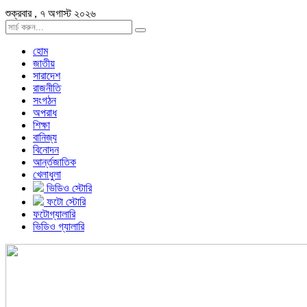
শুক্রবার , ৭ অগাস্ট ২০২৬
হোম
জাতীয়
সারাদেশ
রাজনীতি
সংগঠন
অপরাধ
শিক্ষা
বানিজ্য
বিনোদন
আর্ন্তজাতিক
খেলাধুলা
ভিডিও স্টোরি
ফটো স্টোরি
ফটোগ্যালারি
ভিডিও গ্যালারি