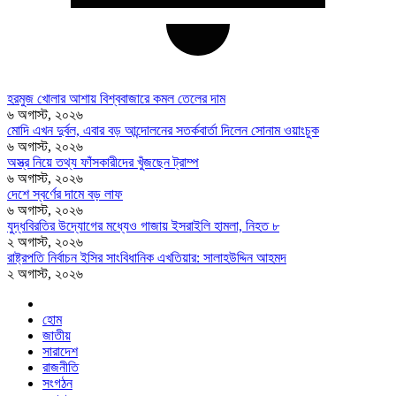
হরমুজ খোলার আশায় বিশ্ববাজারে কমল তেলের দাম
৬ অগাস্ট, ২০২৬
মোদি এখন দুর্বল, এবার বড় আন্দোলনের সতর্কবার্তা দিলেন সোনাম ওয়াংচুক
৬ অগাস্ট, ২০২৬
অস্ত্র নিয়ে তথ্য ফাঁসকারীদের খুঁজছেন ট্রাম্প
৬ অগাস্ট, ২০২৬
দেশে স্বর্ণের দামে বড় লাফ
৬ অগাস্ট, ২০২৬
যুদ্ধবিরতির উদ্যোগের মধ্যেও গাজায় ইসরাইলি হামলা, নিহত ৮
২ অগাস্ট, ২০২৬
রাষ্ট্রপতি নির্বাচন ইসির সাংবিধানিক এখতিয়ার: সালাহউদ্দিন আহমদ
২ অগাস্ট, ২০২৬
হোম
জাতীয়
সারাদেশ
রাজনীতি
সংগঠন