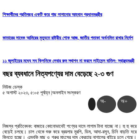
শিক্ষার্থীদের প্রতিবছর একটি করে গাছ লাগানোর আহ্বান প্রধানমন্ত্রীর
কাতারের সাবেক আমিরের মৃত্যুতে রাষ্ট্রীয় শোক আজ, জাতীয় পতাকা অর্ধনমিত রাখার নির্দেশ
১১ জুলাইয়ের মধ্যে সব ক্লিনিকে লেবার রুম স্থাপন না করলে লাইসেন্স বাতিল: স্বাস্থ্যমন্ত্রী
বছর ব্যবধানে নিত্যপণ্যের দাম বেড়েছে ২-৩ গুণ
নিউজ ডেস্ক
৫ অগাস্ট ২০২৩, ৫:০৫ পূর্বাহ্ন
|
অনলাইন সংস্করণ
অ-
অ+
নিজস্ব প্রতিবেদক: বাজারে কোনোভাবেই পণ্যের দামে লাগাম টানা যাচ্ছে না। হু হু করে
বেড়েই চলছে। চাল থেকে শুরু করে ব্রয়লার মুরগি, ডিম, আদা-রসুন, চিনি বাড়তি দরে
কিনতে হচ্ছে। এমনকি মাছ ও গরুর মাংসের দাম ক্রেতার নাগালের বাইরে চলে গেছে।