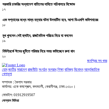
সরকারি চাকরির অধ্যাদেশ বাতিলের দাবিতে সচিবালয়ে বিক্ষোভ
১৭
এক সপ্তাহের মধ্যে সাম্য হত্যার ঘটনা উদঘাটিত হবে, আশা ডিএমপি কমিশনারের
১৮
মুখ খুললেন সেই হুসাইন, রাজনৈতিক পরিচয় নিয়ে যা বললেন
১৯
নিউইয়র্কে ঈদের ছুটিতে পরিবার নিয়ে সময় কাটাচ্ছেন রুনা খান
২০
জনপ্রিয় সব খবর
হোম
জাতীয়
সারাদেশ
রাজনীতি
সংগঠন
অপরাধ
শিক্ষা
বানিজ্য
বিনোদন
আর্ন্তজাতিক
খেলাধুলা
সম্পাদক : কৈলাস সরকার
কার্যালয়: একে কমপ্লেক্স, কদমতলী, কেরানীগঞ্জ, ঢাকা-১৩১০।
মোবাইল: 01912919507
সোশ্যাল মিডিয়া