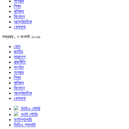
অপরাধ
শিক্ষা
বানিজ্য
বিনোদন
আর্ন্তজাতিক
খেলাধুলা
শুক্রবার , ৭ অগাস্ট ২০২৬
হোম
জাতীয়
সারাদেশ
রাজনীতি
সংগঠন
অপরাধ
শিক্ষা
বানিজ্য
বিনোদন
আর্ন্তজাতিক
খেলাধুলা
ভিডিও স্টোরি
ফটো স্টোরি
ফটোগ্যালারি
ভিডিও গ্যালারি