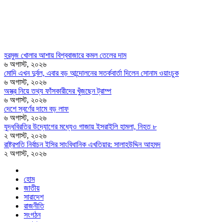
হরমুজ খোলার আশায় বিশ্ববাজারে কমল তেলের দাম
৬ অগাস্ট, ২০২৬
মোদি এখন দুর্বল, এবার বড় আন্দোলনের সতর্কবার্তা দিলেন সোনাম ওয়াংচুক
৬ অগাস্ট, ২০২৬
অস্ত্র নিয়ে তথ্য ফাঁসকারীদের খুঁজছেন ট্রাম্প
৬ অগাস্ট, ২০২৬
দেশে স্বর্ণের দামে বড় লাফ
৬ অগাস্ট, ২০২৬
যুদ্ধবিরতির উদ্যোগের মধ্যেও গাজায় ইসরাইলি হামলা, নিহত ৮
২ অগাস্ট, ২০২৬
রাষ্ট্রপতি নির্বাচন ইসির সাংবিধানিক এখতিয়ার: সালাহউদ্দিন আহমদ
২ অগাস্ট, ২০২৬
হোম
জাতীয়
সারাদেশ
রাজনীতি
সংগঠন