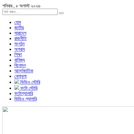
শনিবার , ৮ অগাস্ট ২০২৬
হোম
জাতীয়
সারাদেশ
রাজনীতি
সংগঠন
অপরাধ
শিক্ষা
বানিজ্য
বিনোদন
আর্ন্তজাতিক
খেলাধুলা
ভিডিও স্টোরি
ফটো স্টোরি
ফটোগ্যালারি
ভিডিও গ্যালারি