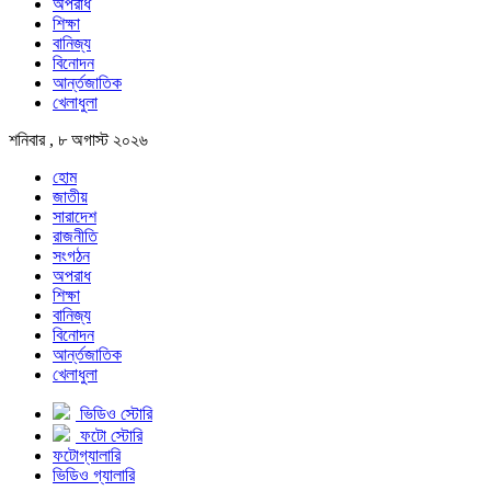
অপরাধ
শিক্ষা
বানিজ্য
বিনোদন
আর্ন্তজাতিক
খেলাধুলা
শনিবার , ৮ অগাস্ট ২০২৬
হোম
জাতীয়
সারাদেশ
রাজনীতি
সংগঠন
অপরাধ
শিক্ষা
বানিজ্য
বিনোদন
আর্ন্তজাতিক
খেলাধুলা
ভিডিও স্টোরি
ফটো স্টোরি
ফটোগ্যালারি
ভিডিও গ্যালারি