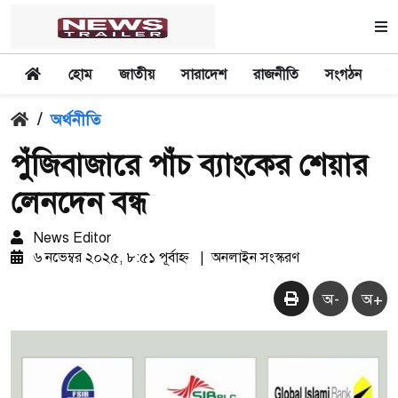
হোম
জাতীয়
সারাদেশ
রাজনীতি
সংগঠন
অ
/
অর্থনীতি
পুঁজিবাজারে পাঁচ ব্যাংকের শেয়ার
লেনদেন বন্ধ
News Editor
৬ নভেম্বর ২০২৫, ৮:৫১ পূর্বাহ্ন
|
অনলাইন সংস্করণ
অ-
অ+