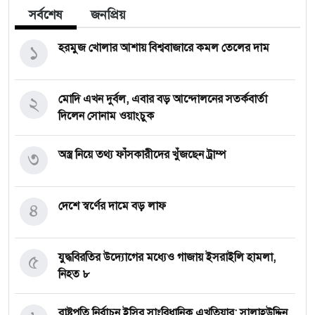
সর্বশেষ
জনপ্রিয়
১
হরমুজ খোলার আশায় বিশ্ববাজারে কমল তেলের দাম
২
মোদি এখন দুর্বল, এবার বড় আন্দোলনের সতর্কবার্তা
দিলেন সোনাম ওয়াংচুক
৩
অস্ত্র নিয়ে তথ্য ফাঁসকারীদের খুঁজছেন ট্রাম্প
৪
দেশে স্বর্ণের দামে বড় লাফ
৫
যুদ্ধবিরতির উদ্যোগের মধ্যেও গাজায় ইসরাইলি হামলা,
নিহত ৮
রাষ্ট্রপতি নির্বাচন ইসির সাংবিধানিক এখতিয়ার: সালাহউদ্দিন