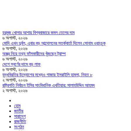
হরমুজ খোলার আশায় বিশ্ববাজারে কমল তেলের দাম
৬ অগাস্ট, ২০২৬
মোদি এখন দুর্বল, এবার বড় আন্দোলনের সতর্কবার্তা দিলেন সোনাম ওয়াংচুক
৬ অগাস্ট, ২০২৬
অস্ত্র নিয়ে তথ্য ফাঁসকারীদের খুঁজছেন ট্রাম্প
৬ অগাস্ট, ২০২৬
দেশে স্বর্ণের দামে বড় লাফ
৬ অগাস্ট, ২০২৬
যুদ্ধবিরতির উদ্যোগের মধ্যেও গাজায় ইসরাইলি হামলা, নিহত ৮
২ অগাস্ট, ২০২৬
রাষ্ট্রপতি নির্বাচন ইসির সাংবিধানিক এখতিয়ার: সালাহউদ্দিন আহমদ
২ অগাস্ট, ২০২৬
হোম
জাতীয়
সারাদেশ
রাজনীতি
সংগঠন