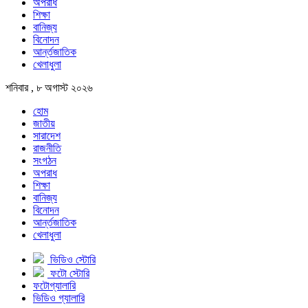
অপরাধ
শিক্ষা
বানিজ্য
বিনোদন
আর্ন্তজাতিক
খেলাধুলা
শনিবার , ৮ অগাস্ট ২০২৬
হোম
জাতীয়
সারাদেশ
রাজনীতি
সংগঠন
অপরাধ
শিক্ষা
বানিজ্য
বিনোদন
আর্ন্তজাতিক
খেলাধুলা
ভিডিও স্টোরি
ফটো স্টোরি
ফটোগ্যালারি
ভিডিও গ্যালারি