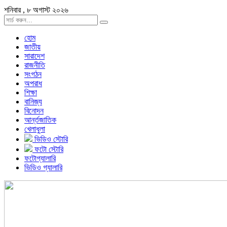
শনিবার , ৮ অগাস্ট ২০২৬
হোম
জাতীয়
সারাদেশ
রাজনীতি
সংগঠন
অপরাধ
শিক্ষা
বানিজ্য
বিনোদন
আর্ন্তজাতিক
খেলাধুলা
ভিডিও স্টোরি
ফটো স্টোরি
ফটোগ্যালারি
ভিডিও গ্যালারি