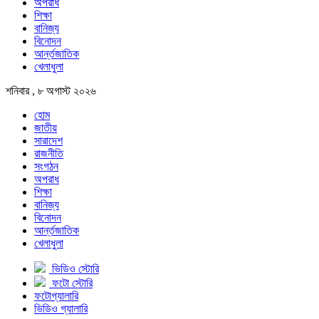
অপরাধ
শিক্ষা
বানিজ্য
বিনোদন
আর্ন্তজাতিক
খেলাধুলা
শনিবার , ৮ অগাস্ট ২০২৬
হোম
জাতীয়
সারাদেশ
রাজনীতি
সংগঠন
অপরাধ
শিক্ষা
বানিজ্য
বিনোদন
আর্ন্তজাতিক
খেলাধুলা
ভিডিও স্টোরি
ফটো স্টোরি
ফটোগ্যালারি
ভিডিও গ্যালারি