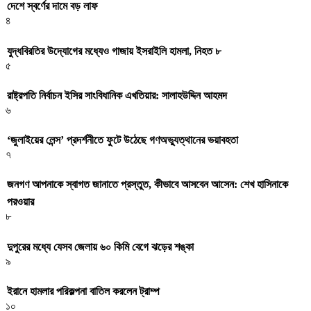
দেশে স্বর্ণের দামে বড় লাফ
৪
যুদ্ধবিরতির উদ্যোগের মধ্যেও গাজায় ইসরাইলি হামলা, নিহত ৮
৫
রাষ্ট্রপতি নির্বাচন ইসির সাংবিধানিক এখতিয়ার: সালাহউদ্দিন আহমদ
৬
‘জুলাইয়ের লেন্স’ প্রদর্শনীতে ফুটে উঠেছে গণঅভ্যুত্থানের ভয়াবহতা
৭
জনগণ আপনাকে স্বাগত জানাতে প্রস্তুত, কীভাবে আসবেন আসেন: শেখ হাসিনাকে
পরওয়ার
৮
দুপুরের মধ্যে যেসব জেলায় ৬০ কিমি বেগে ঝড়ের শঙ্কা
৯
ইরানে হামলার পরিকল্পনা বাতিল করলেন ট্রাম্প
১০