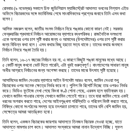
রোববার (৯ নভেম্বর) সকালে চিফ জুডিশিয়াল ম্যাজিস্ট্রেট আদালত ভবনের লিগ্যাল এইড
অফিসে বিচারকদের সঙ্গে মতবিনিময় শেষে সাংবাদিকদের প্রশ্নের জবাবে তিনি এসব কথা
বলেন।
আসিফ নজরুল বলেন, জাতীয় সংসদ নির্বাচন নিয়ে শঙ্কার কোনো কারণ নেই। সরকার
ফেব্রুয়ারির প্রথমার্ধে নির্বাচন আয়োজনের ব্যাপারে বদ্ধপরিকর। রাজনৈতিক দলগুলো
একে অপরের ওপর চাপ সৃষ্টি করার জন্য ও আমাদের (উপদেষ্টাদের) ওপর চাপ সৃষ্টি করার
জন্য বিভিন্ন কথা বলে। এসব কথার কিছু হয়তো সত্য থাকে। তাদের কথায় জনমনে
নির্বাচন নিযয়ে শঙ্কা তৈরি হয়।
তিনি বলেন, ১৬-১৭ বছরের নির্বাচন হয় না, এ কারণে কিছুটা শঙ্কা মানুষের মধ্যে আছে।
৫ কোটি মানুষ কখনো ভোট দিতে পারেনি, এটা খুবই গুরুত্বপূর্ণ। বাংলাদেশের সাধারণ মানুষ
অধীর আগ্রহে নির্বাচনের জন্য অপেক্ষা করছে। তাদের মাঝে উৎসাহ সৃষ্টি হয়েছে।
আসামিদের জামিন দেওয়ার ব্যাপারে আইন উপদেষ্টা আরও বলেন, জামিন দেওয়া শুধু
বিচারকের ওপর অনেক ক্ষেত্রে নির্ভর করে না। পুলিশ কি রিপোর্ট দিচ্ছে তার ওপরও নির্ভর
করে। ভিডিও ফুটেজে দেখা গেছে কিংবা কণ্ঠ শোনা গেছে, এরকম হলে ব্যতিক্রম হয়।
যেখানে জামিন পাওয়ার যোগ্য সেখানে জামিন পেতেই পারে। তবে যারা জামিন পেয়ে একই
ধরনের অপরাধ করতে পারে, দেশের আইনশৃঙ্খলা পরিস্থিতি ও পরিবেশ বিনষ্ট করতে পারে,
নিষিদ্ধ কোনো সংগঠনের সদস্য হয়ে তৎপরতা চালাতে পারে, তাদের যদি বেশি জামিন হয়,
সেক্ষেত্রে আমরা আতঙ্কিত হবো।
তিনি বলেন, একজন বিচারকের জায়গায় আদালতে তিনজন বিচারক দেওয়া হচ্ছে, যাতে
আদালতে মামলার চাপ কমে। আদালত সংস্কারে আমরা নানান উদ্যোগ নিচ্ছি। সুফল