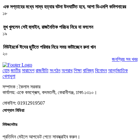
এক সপ্তাহের মধ্যে সাম্য হত্যার ঘটনা উদঘাটিত হবে, আশা ডিএমপি কমিশনারের
১৮
মুখ খুললেন সেই হুসাইন, রাজনৈতিক পরিচয় নিয়ে যা বললেন
১৯
নিউইয়র্কে ঈদের ছুটিতে পরিবার নিয়ে সময় কাটাচ্ছেন রুনা খান
২০
জনপ্রিয় সব খবর
হোম
জাতীয়
সারাদেশ
রাজনীতি
সংগঠন
অপরাধ
শিক্ষা
বানিজ্য
বিনোদন
আর্ন্তজাতিক
খেলাধুলা
সম্পাদক : কৈলাস সরকার
কার্যালয়: একে কমপ্লেক্স, কদমতলী, কেরানীগঞ্জ, ঢাকা-১৩১০।
মোবাইল: 01912919507
সোশ্যাল মিডিয়া
নিউজলেটার
প্রতিদিন মেইলে আপডেট পেতে সাবস্ক্রাইব করুন।