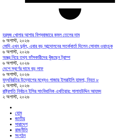
হরমুজ খোলার আশায় বিশ্ববাজারে কমল তেলের দাম
৬ অগাস্ট, ২০২৬
মোদি এখন দুর্বল, এবার বড় আন্দোলনের সতর্কবার্তা দিলেন সোনাম ওয়াংচুক
৬ অগাস্ট, ২০২৬
অস্ত্র নিয়ে তথ্য ফাঁসকারীদের খুঁজছেন ট্রাম্প
৬ অগাস্ট, ২০২৬
দেশে স্বর্ণের দামে বড় লাফ
৬ অগাস্ট, ২০২৬
যুদ্ধবিরতির উদ্যোগের মধ্যেও গাজায় ইসরাইলি হামলা, নিহত ৮
২ অগাস্ট, ২০২৬
রাষ্ট্রপতি নির্বাচন ইসির সাংবিধানিক এখতিয়ার: সালাহউদ্দিন আহমদ
২ অগাস্ট, ২০২৬
হোম
জাতীয়
সারাদেশ
রাজনীতি
সংগঠন