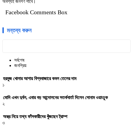
অবশ্যই জনগণ পাবে।
Facebook Comments Box
মন্তব্য করুন
সর্বশেষ
জনপ্রিয়
হরমুজ খোলার আশায় বিশ্ববাজারে কমল তেলের দাম
১
মোদি এখন দুর্বল, এবার বড় আন্দোলনের সতর্কবার্তা দিলেন সোনাম ওয়াংচুক
২
অস্ত্র নিয়ে তথ্য ফাঁসকারীদের খুঁজছেন ট্রাম্প
৩