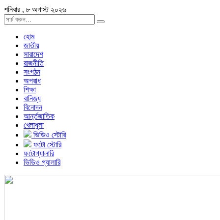
শনিবার , ৮ অগাস্ট ২০২৬
হোম
জাতীয়
সারাদেশ
রাজনীতি
সংগঠন
অপরাধ
শিক্ষা
বানিজ্য
বিনোদন
আর্ন্তজাতিক
খেলাধুলা
ভিডিও স্টোরি
ফটো স্টোরি
ফটোগ্যালারি
ভিডিও গ্যালারি