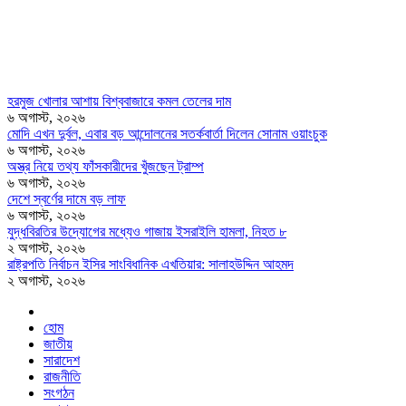
হরমুজ খোলার আশায় বিশ্ববাজারে কমল তেলের দাম
৬ অগাস্ট, ২০২৬
মোদি এখন দুর্বল, এবার বড় আন্দোলনের সতর্কবার্তা দিলেন সোনাম ওয়াংচুক
৬ অগাস্ট, ২০২৬
অস্ত্র নিয়ে তথ্য ফাঁসকারীদের খুঁজছেন ট্রাম্প
৬ অগাস্ট, ২০২৬
দেশে স্বর্ণের দামে বড় লাফ
৬ অগাস্ট, ২০২৬
যুদ্ধবিরতির উদ্যোগের মধ্যেও গাজায় ইসরাইলি হামলা, নিহত ৮
২ অগাস্ট, ২০২৬
রাষ্ট্রপতি নির্বাচন ইসির সাংবিধানিক এখতিয়ার: সালাহউদ্দিন আহমদ
২ অগাস্ট, ২০২৬
হোম
জাতীয়
সারাদেশ
রাজনীতি
সংগঠন