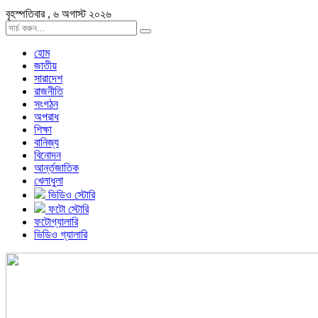
বৃহস্পতিবার , ৬ অগাস্ট ২০২৬
হোম
জাতীয়
সারাদেশ
রাজনীতি
সংগঠন
অপরাধ
শিক্ষা
বানিজ্য
বিনোদন
আর্ন্তজাতিক
খেলাধুলা
ভিডিও স্টোরি
ফটো স্টোরি
ফটোগ্যালারি
ভিডিও গ্যালারি