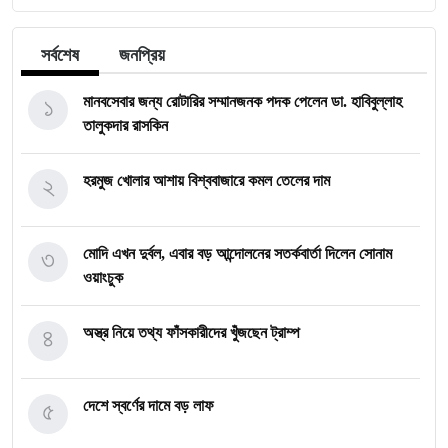
সর্বশেষ
জনপ্রিয়
১
মানবসেবার জন্য রোটারির সম্মানজনক পদক পেলেন ডা. হাবিবুল্লাহ
তালুকদার রাসকিন
২
হরমুজ খোলার আশায় বিশ্ববাজারে কমল তেলের দাম
৩
মোদি এখন দুর্বল, এবার বড় আন্দোলনের সতর্কবার্তা দিলেন সোনাম
ওয়াংচুক
৪
অস্ত্র নিয়ে তথ্য ফাঁসকারীদের খুঁজছেন ট্রাম্প
৫
দেশে স্বর্ণের দামে বড় লাফ