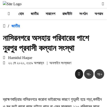
হোম
জাতীয়
সারাদেশ
রাজনীতি
সংগঠন
অপরাধ
/
জাতীয়
নাসিরনগরে অসহায় পরিবারের পাশে
নুরপুর প্রবাসী কল্যান সংস্থা
Hamidul Haque
২২ মে ২০২০, ৩:৫৯ অপরাহ্ন
|
অনলাইন সংস্করণ
অ-
অ+
ব্রাহ্মণবাড়িয়ার নাসিরনগরে করোনা ভাইরাসের কারণে গৃহবন্দী হয়ে পড়া,কর্মহীন
ও মুখ ফুটে কারো কাছে চাইতে পারে না এমন মানুষসহ ২২০ পরিবারের মাঝে