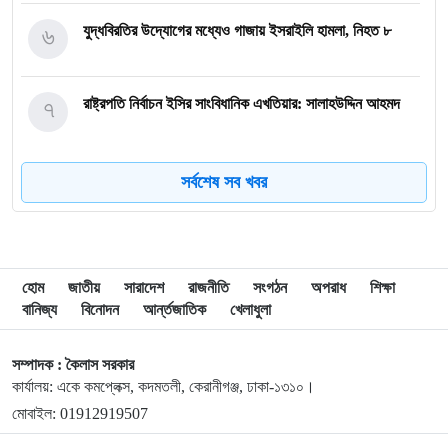
৬
যুদ্ধবিরতির উদ্যোগের মধ্যেও গাজায় ইসরাইলি হামলা, নিহত ৮
৭
রাষ্ট্রপতি নির্বাচন ইসির সাংবিধানিক এখতিয়ার: সালাহউদ্দিন আহমদ
৮
‘জুলাইয়ের লেন্স’ প্রদর্শনীতে ফুটে উঠেছে গণঅভ্যুত্থানের ভয়াবহতা
সর্বশেষ সব খবর
৯
জনগণ আপনাকে স্বাগত জানাতে প্রস্তুত, কীভাবে আসবেন আসেন:
শেখ হাসিনাকে পরওয়ার
হোম
জাতীয়
সারাদেশ
রাজনীতি
সংগঠন
অপরাধ
শিক্ষা
বানিজ্য
বিনোদন
আর্ন্তজাতিক
খেলাধুলা
১০
দুপুরের মধ্যে যেসব জেলায় ৬০ কিমি বেগে ঝড়ের শঙ্কা
সম্পাদক : কৈলাস সরকার
কার্যালয়: একে কমপ্লেক্স, কদমতলী, কেরানীগঞ্জ, ঢাকা-১৩১০।
১১
ইরানে হামলার পরিকল্পনা বাতিল করলেন ট্রাম্প
মোবাইল: 01912919507