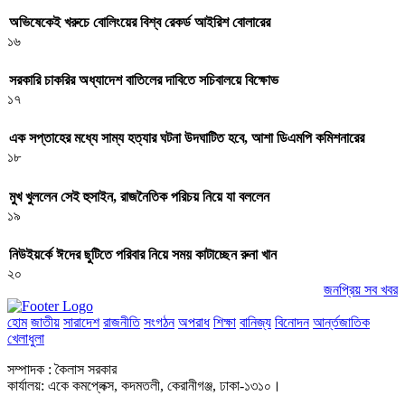
অভিষেকেই খরুচে বোলিংয়ের বিশ্ব রেকর্ড আইরিশ বোলারের
১৬
সরকারি চাকরির অধ্যাদেশ বাতিলের দাবিতে সচিবালয়ে বিক্ষোভ
১৭
এক সপ্তাহের মধ্যে সাম্য হত্যার ঘটনা উদঘাটিত হবে, আশা ডিএমপি কমিশনারের
১৮
মুখ খুললেন সেই হুসাইন, রাজনৈতিক পরিচয় নিয়ে যা বললেন
১৯
নিউইয়র্কে ঈদের ছুটিতে পরিবার নিয়ে সময় কাটাচ্ছেন রুনা খান
২০
জনপ্রিয় সব খবর
হোম
জাতীয়
সারাদেশ
রাজনীতি
সংগঠন
অপরাধ
শিক্ষা
বানিজ্য
বিনোদন
আর্ন্তজাতিক
খেলাধুলা
সম্পাদক : কৈলাস সরকার
কার্যালয়: একে কমপ্লেক্স, কদমতলী, কেরানীগঞ্জ, ঢাকা-১৩১০।