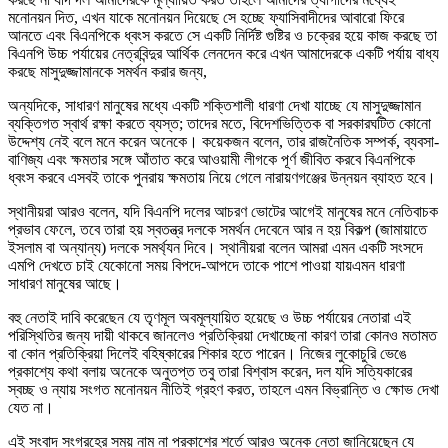
মনোনয়ন দিত, এখন যাকে মনোনয়ন দিয়েছে সে হচ্ছে ফ্যাসিবাদীদের আবারো ফিরে
আনতে এবং বিএনপিকে ধ্বংস করতে সে একটি নির্দিষ্ট গুষ্টির ও চক্রের হয়ে কাজ করছে তা
বিএনপি উচ্চ পর্যায়ের নেত্রবিন্দুর আর্থিক লেনদেন করে এখন আমাদেরকে একটি পর্যায় বাধ্য
করছে মাসুদুজ্জামানকে সমর্থন করার জন্য,
অন্যদিকে, সাধারণ মানুষের মধ্যে একটি শক্তিশালী ধারণা দেখা যাচ্ছে যে মাসুদুজ্জামান
ব্যক্তিগত স্বার্থ রক্ষা করতে ব্যস্ত; তাদের মতে, বিদেশভিত্তিক বা সরকারঘটিত কোনো
উদ্দেশ্য নেই বলে মনে করেন অনেকে। কয়েকজন বলেন, তার রাজনৈতিক সম্পর্ক, ব্যবসা-
বাণিজ্য এবং ক্ষমতার সঙ্গে আঁতাত করে আওয়ামী লীগকে পূর্ণ জীবিত করবে বিএনপিকে
ধ্বংস করবে এসবই তাকে পুনরায় ক্ষমতায় নিয়ে গেলে নারায়ণগঞ্জের উন্নয়ন ব্যাহত হবে।
স্থানীয়রা আরও বলেন, যদি বিএনপি দলের আচরণ ভোটের আগেই মানুষের মনে নেতিবাচক
প্রভাব ফেলে, তবে তারা হয় স্বতন্ত্র দলকে সমর্থন দেবেনে আর ন হয় বিকল্প (জামায়াতে
ইসলাম বা অন্যান্য) দলকে সমর্থ্যন দিবে। স্থানীয়রা বলেন আমরা এমন একটি সংসদে
এমপি দেখতে চাই যেকোনো সময় বিপদে-আপদে তাকে পাশে পাওয়া যায়এমন ধারণা
সাধারণ মানুষের আছে।
বহু নেতাই দাবি করেছেন যে তৃণমূল অবমূল্যায়িত হয়েছে ও উচ্চ পর্যায়ের নেতারা এই
পরিস্থিতির জন্য দায়ী থাকবে জানলেও প্রতিক্রিয়া দেখাচ্ছেনা কারণ তারা কোনও মতামত
বা কোন প্রতিক্রিয়া দিলেই বহিষ্কারের শিকার হতে পারেন। নিজের লুকোচুরি ভেঙে
প্রকাশ্যে কথা বলায় অনেকে অনুতপ্ত তবু তারা বিশ্বাস করেন, দল যদি সত্যিকারের
স্বচ্ছ ও ন্যায় সংগত মনোনয়ন নীতিই গ্রহণ করত, তাহলে এমন বিভ্রান্তি ও ক্ষোভ দেখা
যেত না।
এই সংবাদ সংগ্রহের সময় নাম না প্রকাশের শর্তে আরও অনেক নেতা জানিয়েছেন যে