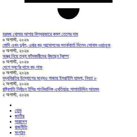
হরমুজ খোলার আশায় বিশ্ববাজারে কমল তেলের দাম
৬ অগাস্ট, ২০২৬
মোদি এখন দুর্বল, এবার বড় আন্দোলনের সতর্কবার্তা দিলেন সোনাম ওয়াংচুক
৬ অগাস্ট, ২০২৬
অস্ত্র নিয়ে তথ্য ফাঁসকারীদের খুঁজছেন ট্রাম্প
৬ অগাস্ট, ২০২৬
দেশে স্বর্ণের দামে বড় লাফ
৬ অগাস্ট, ২০২৬
যুদ্ধবিরতির উদ্যোগের মধ্যেও গাজায় ইসরাইলি হামলা, নিহত ৮
২ অগাস্ট, ২০২৬
রাষ্ট্রপতি নির্বাচন ইসির সাংবিধানিক এখতিয়ার: সালাহউদ্দিন আহমদ
২ অগাস্ট, ২০২৬
হোম
জাতীয়
সারাদেশ
রাজনীতি
সংগঠন