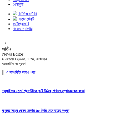
খেলাধুলা
ভিডিও স্টোরি
ফটো স্টোরি
ফটোগ্যালারি
ভিডিও গ্যালারি
/
জাতীয়
News Editor
৯ নভেম্বর ২০২৫, ৪:৩২ অপরাহ্ন
অনলাইন সংস্করণ
এ সম্পর্কিত আরও খবর
‘জুলাইয়ের লেন্স’ প্রদর্শনীতে ফুটে উঠেছে গণঅভ্যুত্থানের ভয়াবহতা
দুপুরের মধ্যে যেসব জেলায় ৬০ কিমি বেগে ঝড়ের শঙ্কা