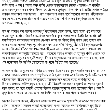
বলছেন, নারায়ণগঞ্জ-৫ আসনের মনোনয়ন ঘিরে সৃষ্টি হয়েছে নেতৃবৃন্দের মধ্যে ব্যাপক
অস্থিরতা ও ভয়। দলের উচ্চ পর্যায় থেকে মাসুদুজ্জামান (মাসুদ) নামের এক প্রার্থীর
মনোনয়ন প্রদান করার খবর নিশ্চিত হওয়ার পরে তৃণমূল থেকে সাধারণ ভোটার-সমাজ পর্যন্ত
ব্যাপক আলোচনা শুরু হয়েছে। নাম প্রকাশ না করার শর্তে অনেকে জানান, বহিষ্কারের
ভয় দেখিয়ে নেতাদের চাপে রাখা হচ্ছে; ফলে ইচ্ছা না থাকলেও সিদ্ধান্ত মেনে নিতে
অনেকেই বাধ্য হচ্ছেন।
নাম না প্রকাশ করা দলের গুরুত্বপূর্ণ কয়েকজন নেতা বলেন, মনে হচ্ছে এই দল করে
আমরা ভুল করেছি, জিয়াউর রহমানের আদর্শকে বুকে লালন করে, উজ্জীবিত করেছি এই
ফ্যাসিবাদের দালালদের মনোনয়ন দেওয়ার জন্য নয় কিন্তু কিছু করার নেই হাজার কষ্ট
হলেও আমরা দলের সিদ্ধান্ত মানতে বাধ্য হতে পারি; কিন্তু যারা এই সিদ্ধান্তগুলোর
জন্য দায়ী রাজনীতিতে আমাদের ধারাবাহিকতা বজায় রাখতে হলেও কখনো কখনো এমন
অসম্মানজনক অবস্থায় আসতে হয়। অনেকে আরও জানান যে তৃণমূল পর্যায় থেকে শুরু
করে সাধারণ মানুষের মধ্যেই প্রশ্ন কীভাবে মাসুদুজ্জামানের মনোনয়ন সম্ভব হলো, এবং
এই মনোনয়ন কি আর্থিক লেনদেনের মাধ্যমে নিশ্চিত করা হয়েছে?
অনেক সাধারণ মানুষের মত, বিগত ১৭ বছরে বিএনপির যে সুনাম অর্জন করেছিল, তা যেন
এ মনোনয়নের ঘোষণার পরে সম্পূর্ণভাবে সেই সুনাম ধ্বংস করে দিয়েছে পূর্বের চরিত্রের যে
কালেমা ছিল ইতিহাস তার ভিত্তিতেই অনেকে মনে করেন দলের জনপ্রিয়তা ও
বিশ্বাসযোগ্যতা ক্ষতিগ্রস্ত হয়েছে। যদি বিএনপি দল দেশের স্বার্থে জনগণের স্বার্থে
কাজ করত, তা হলে ত্যাগী নেতারা ছিলেন তাদের মূল্যায়ন করে মনোনয়ন দিত। ত্যাগী
মূল্যায়িত না হওয়াতে ২০২৬ সালের নির্বাচনের ফলাফলেও প্রভাব পড়তে পারে।
নেতারা উল্লেখ করেন, বহিষ্কার ভয়ের কারণে অনেকে মুখে রাজি থাকলেও অন্তরে চাপা
খোপ ; অনেকেই বলছেন আমরা দলের জন্য কাজ করলেও দল আমাদেরকে মূল্যায়িত
করছে না যদি দল আমাদেরকে মূল্যায়িত করত তাহলে আমাদের ত্যাগীদের মধ্যেই