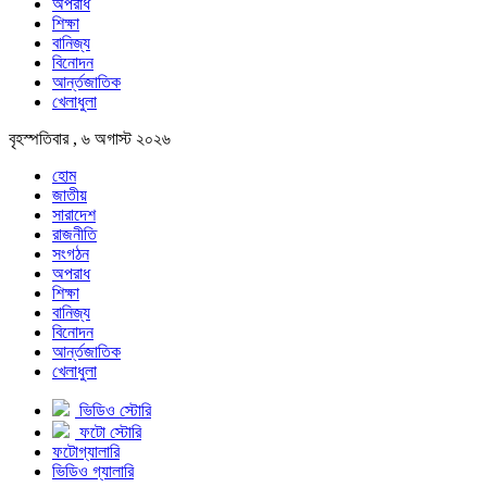
অপরাধ
শিক্ষা
বানিজ্য
বিনোদন
আর্ন্তজাতিক
খেলাধুলা
বৃহস্পতিবার , ৬ অগাস্ট ২০২৬
হোম
জাতীয়
সারাদেশ
রাজনীতি
সংগঠন
অপরাধ
শিক্ষা
বানিজ্য
বিনোদন
আর্ন্তজাতিক
খেলাধুলা
ভিডিও স্টোরি
ফটো স্টোরি
ফটোগ্যালারি
ভিডিও গ্যালারি