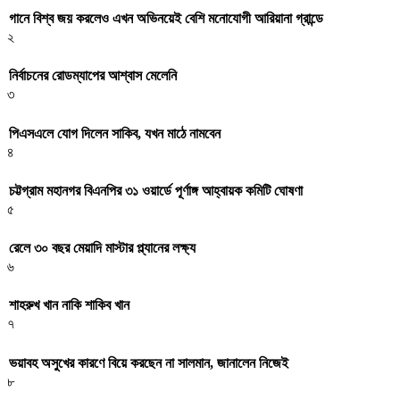
গানে বিশ্ব জয় করলেও এখন অভিনয়েই বেশি মনোযোগী আরিয়ানা গ্রান্ডে
২
নির্বাচনের রোডম্যাপের আশ্বাস মেলেনি
৩
পিএসএলে যোগ দিলেন সাকিব, যখন মাঠে নামবেন
৪
চট্টগ্রাম মহানগর বিএনপির ৩১ ওয়ার্ডে পূর্ণাঙ্গ আহ্বায়ক কমিটি ঘোষণা
৫
রেলে ৩০ বছর মেয়াদি মাস্টার প্ল্যানের লক্ষ্য
৬
শাহরুখ খান নাকি শাকিব খান
৭
ভয়াবহ অসুখের কারণে বিয়ে করছেন না সালমান, জানালেন নিজেই
৮