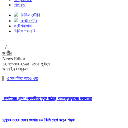
খেলাধুলা
ভিডিও স্টোরি
ফটো স্টোরি
ফটোগ্যালারি
ভিডিও গ্যালারি
/
জাতীয়
News Editor
১২ নভেম্বর ২০২৫, ৪:৩৫ পূর্বাহ্ন
অনলাইন সংস্করণ
এ সম্পর্কিত আরও খবর
‘জুলাইয়ের লেন্স’ প্রদর্শনীতে ফুটে উঠেছে গণঅভ্যুত্থানের ভয়াবহতা
দুপুরের মধ্যে যেসব জেলায় ৬০ কিমি বেগে ঝড়ের শঙ্কা