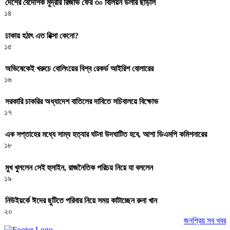
দেশের বৈদেশিক মুদ্রার রিজার্ভ ফের ৩০ বিলিয়ন ডলার ছাড়াল
১৪
ঢাকায় হঠাৎ এত রিক্সা কেনো?
১৫
অভিষেকেই খরুচে বোলিংয়ের বিশ্ব রেকর্ড আইরিশ বোলারের
১৬
সরকারি চাকরির অধ্যাদেশ বাতিলের দাবিতে সচিবালয়ে বিক্ষোভ
১৭
এক সপ্তাহের মধ্যে সাম্য হত্যার ঘটনা উদঘাটিত হবে, আশা ডিএমপি কমিশনারের
১৮
মুখ খুললেন সেই হুসাইন, রাজনৈতিক পরিচয় নিয়ে যা বললেন
১৯
নিউইয়র্কে ঈদের ছুটিতে পরিবার নিয়ে সময় কাটাচ্ছেন রুনা খান
২০
জনপ্রিয় সব খবর