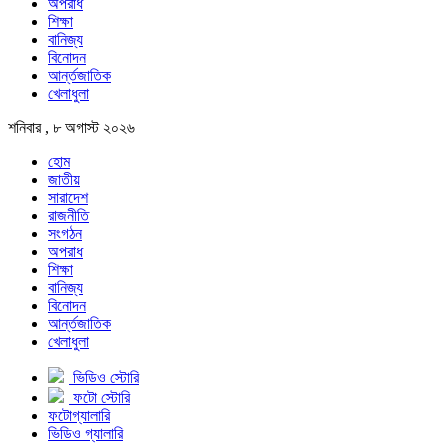
অপরাধ
শিক্ষা
বানিজ্য
বিনোদন
আর্ন্তজাতিক
খেলাধুলা
শনিবার , ৮ অগাস্ট ২০২৬
হোম
জাতীয়
সারাদেশ
রাজনীতি
সংগঠন
অপরাধ
শিক্ষা
বানিজ্য
বিনোদন
আর্ন্তজাতিক
খেলাধুলা
ভিডিও স্টোরি
ফটো স্টোরি
ফটোগ্যালারি
ভিডিও গ্যালারি