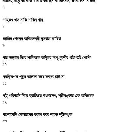
ভয়াবহ অসুখের কারণে বিয়ে করছেন না সালমান, জানালেন নিজেই
৭
শাহরুখ খান নাকি শাকিব খান
৮
জামিন পেলেন অভিনেত্রী নুসরাত ফারিয়া
৯
বার সন্তান নিয়ে শাকিবকে জড়িয়ে অপু-বুবলীর পাল্টাপাল্টি পোস্ট
১০
ব্যক্তিগত পছন্দ আলাদা করে বলতে চাই না
১১
দুই পরিবর্তন নিয়ে ব্যাটিংয়ে বাংলাদেশ, শ্রীলঙ্কার এক অভিষেক
১২
বাংলাদেশি বোলারদের হতাশ করে লাঞ্চে শ্রীলঙ্কা
১৩