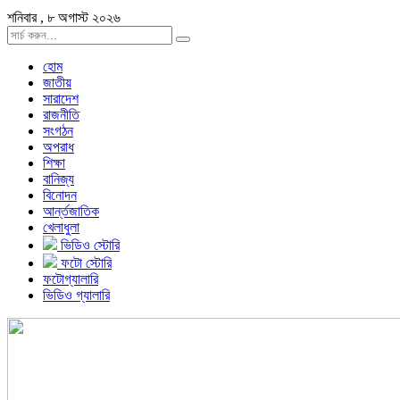
শনিবার , ৮ অগাস্ট ২০২৬
হোম
জাতীয়
সারাদেশ
রাজনীতি
সংগঠন
অপরাধ
শিক্ষা
বানিজ্য
বিনোদন
আর্ন্তজাতিক
খেলাধুলা
ভিডিও স্টোরি
ফটো স্টোরি
ফটোগ্যালারি
ভিডিও গ্যালারি