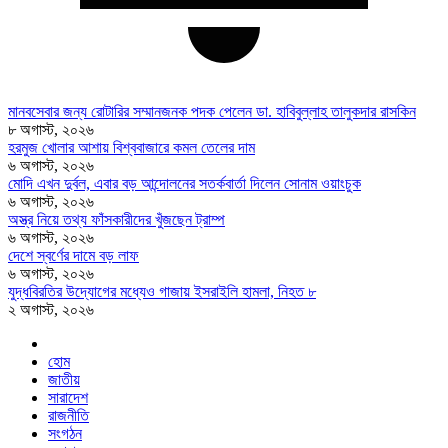
মানবসেবার জন্য রোটারির সম্মানজনক পদক পেলেন ডা. হাবিবুল্লাহ তালুকদার রাসকিন
৮ অগাস্ট, ২০২৬
হরমুজ খোলার আশায় বিশ্ববাজারে কমল তেলের দাম
৬ অগাস্ট, ২০২৬
মোদি এখন দুর্বল, এবার বড় আন্দোলনের সতর্কবার্তা দিলেন সোনাম ওয়াংচুক
৬ অগাস্ট, ২০২৬
অস্ত্র নিয়ে তথ্য ফাঁসকারীদের খুঁজছেন ট্রাম্প
৬ অগাস্ট, ২০২৬
দেশে স্বর্ণের দামে বড় লাফ
৬ অগাস্ট, ২০২৬
যুদ্ধবিরতির উদ্যোগের মধ্যেও গাজায় ইসরাইলি হামলা, নিহত ৮
২ অগাস্ট, ২০২৬
হোম
জাতীয়
সারাদেশ
রাজনীতি
সংগঠন