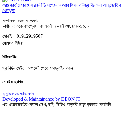
হোম
জাতীয়
সারাদেশ
রাজনীতি
সংগঠন
অপরাধ
শিক্ষা
বানিজ্য
বিনোদন
আর্ন্তজাতিক
খেলাধুলা
সম্পাদক : কৈলাস সরকার
কার্যালয়: একে কমপ্লেক্স, কদমতলী, কেরানীগঞ্জ, ঢাকা-১৩১০।
মোবাইল: 01912919507
সোশ্যাল মিডিয়া
নিউজলেটার
প্রতিদিন মেইলে আপডেট পেতে সাবস্ক্রাইব করুন।
মোবাইল অ্যাপস
অ্যান্ড্রয়েড
আইফোন
Developed & Maintainance by DEON IT
এই ওয়েবসাইটের কোনো লেখা, ছবি, ভিডিও অনুমতি ছাড়া ব্যবহার বেআইনি।