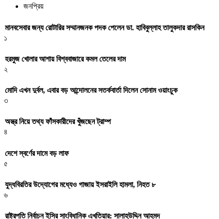
জনপ্রিয়
মানবসেবার জন্য রোটারির সম্মানজনক পদক পেলেন ডা. হাবিবুল্লাহ তালুকদার রাসকিন
১
হরমুজ খোলার আশায় বিশ্ববাজারে কমল তেলের দাম
২
মোদি এখন দুর্বল, এবার বড় আন্দোলনের সতর্কবার্তা দিলেন সোনাম ওয়াংচুক
৩
অস্ত্র নিয়ে তথ্য ফাঁসকারীদের খুঁজছেন ট্রাম্প
৪
দেশে স্বর্ণের দামে বড় লাফ
৫
যুদ্ধবিরতির উদ্যোগের মধ্যেও গাজায় ইসরাইলি হামলা, নিহত ৮
৬
রাষ্ট্রপতি নির্বাচন ইসির সাংবিধানিক এখতিয়ার: সালাহউদ্দিন আহমদ