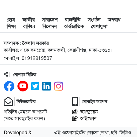
৯
যুদ্ধবিরতির উদ্যোগের মধ্যেও গাজায় ইসরাইলি হামলা,
নিহত ৮
হোম
জাতীয়
সারাদেশ
রাজনীতি
সংগঠন
অপরাধ
শিক্ষা
বানিজ্য
বিনোদন
আর্ন্তজাতিক
খেলাধুলা
১০
রাষ্ট্রপতি নির্বাচন ইসির সাংবিধানিক এখতিয়ার: সালাহউদ্দিন
আহমদ
সম্পাদক : কৈলাস সরকার
কার্যালয়: একে কমপ্লেক্স, কদমতলী, কেরানীগঞ্জ, ঢাকা-১৩১০।
মোবাইল: 01912919507
১১
‘জুলাইয়ের লেন্স’ প্রদর্শনীতে ফুটে উঠেছে গণঅভ্যুত্থানের
ভয়াবহতা
সোশ্যাল মিডিয়া
১২
জনগণ আপনাকে স্বাগত জানাতে প্রস্তুত, কীভাবে আসবেন
আসেন: শেখ হাসিনাকে পরওয়ার
নিউজলেটার
মোবাইল অ্যাপস
১৩
দুপুরের মধ্যে যেসব জেলায় ৬০ কিমি বেগে ঝড়ের শঙ্কা
প্রতিদিন মেইলে আপডেট
অ্যান্ড্রয়েড
পেতে সাবস্ক্রাইব করুন।
আইফোন
১৪
ইরানে হামলার পরিকল্পনা বাতিল করলেন ট্রাম্প
Developed &
এই ওয়েবসাইটের কোনো লেখা, ছবি, ভিডিও