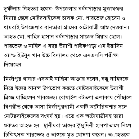
দুর্ঘটনায় নিহতরা হলেন- উপজেলার বর্ধনপাড়ার মুজাফ্ফর
মিয়ার ছেলে মোটরসাইকেল চালক মো. পারভেজ হোসেন ও
ধামরাই উপজেলার ধানতারা গ্রামের অটোযাত্রী আশু দেওয়ান।
আহত মো. নাহিদ হাসান বর্ধনপাড়ার সাজেদ মিয়ার ছেলে।
পারভেজ ও নাহিদ এ বছর উয়ার্শী পাইকপাড়া এম ইয়াসিন
অ্যান্ড ইউনুস খান উচ্চ বিদ্যালয় থেকে এসএসসি পরীক্ষা
দিয়েছেন।
মির্জাপুর থানার এসআই নাছিমা আক্তার বলেন, বন্ধু নাহিদকে
নিয়ে ঈদের আনন্দ উপভোগ করতে মোটরসাইকেলে উয়ার্শী
ব্রিজে যাচ্ছিলেন পারভেজ। রোয়াইল বটতলা এলাকায় পৌঁছালে
বিপরীত থেকে আসা মির্জাপুরগামী একটি অটোরিকশার সঙ্গে
মোটরসাইকেলের সংঘর্ষ হয়। এতে এক অটোযাত্রীসহ তারা
গুরুতর আহত হন। স্থানীয়রা তাদের কুমুদিনী হাসপাতালে নিলে
চিকিৎসক পারভেজ ও আশুকে মৃত ঘোষণা করেন। অাহতকে