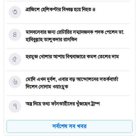
৩
ব্রাজিলে হেলিকপ্টার বিধ্বস্ত হয়ে নিহত ৪
৪
মানবসেবার জন্য রোটারির সম্মানজনক পদক পেলেন ডা.
হাবিবুল্লাহ তালুকদার রাসকিন
৫
হরমুজ খোলার আশায় বিশ্ববাজারে কমল তেলের দাম
৬
মোদি এখন দুর্বল, এবার বড় আন্দোলনের সতর্কবার্তা
দিলেন সোনাম ওয়াংচুক
৭
অস্ত্র নিয়ে তথ্য ফাঁসকারীদের খুঁজছেন ট্রাম্প
সর্বশেষ সব খবর
৮
দেশে স্বর্ণের দামে বড় লাফ