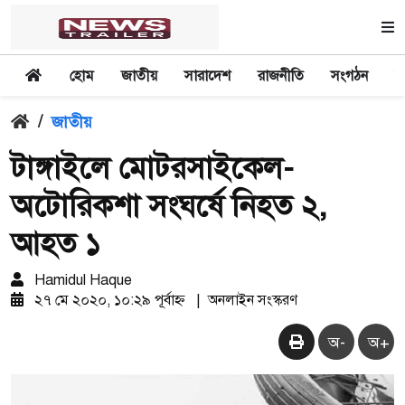
হোম
জাতীয়
সারাদেশ
রাজনীতি
সংগঠন
অ
/
জাতীয়
টাঙ্গাইলে মোটরসাইকেল-
অটোরিকশা সংঘর্ষে নিহত ২,
আহত ১
Hamidul Haque
২৭ মে ২০২০, ১০:২৯ পূর্বাহ্ন
|
অনলাইন সংস্করণ
অ-
অ+