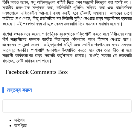
তিনি আরও বলেন, শুধু আইনশৃঙ্খলা বাহিনী দিয়ে এসব সন্ত্রাসী নিয়ন্ত্রণ করা যথেষ্ট নয়।
স্থানীয় জনগণকে সম্পৃক্ত করা, কমিউনিটি পুলিশিং সক্রিয় করা এবং রাজনৈতিক
দলগুলোকে দায়িত্বশীল আচরণে বাধ্য করাই হবে টেকসই সমাধান। আমাদের দেশে
অতীতে দেখা গেছে, কিছু রাজনৈতিক দল নির্বাচনী সুবিধা নেওয়ার জন্য সন্ত্রাসীদের ব্যবহার
করেছে। এই প্রবণতা বন্ধ না হলে কেবল নজরদারি দিয়ে সমস্যার সমাধান হবে না।
রাশেদা রওনক মনে করেন, গণতান্ত্রিক ব্যবস্থাকে শক্তিশালী করতে হলে নির্বাচনের সময়
শীর্ষ সন্ত্রাসীদের দমনকে জাতীয় নিরাপত্তা কৌশলের অংশ হিসেবে দেখতে হবে।
এক্ষেত্রে গোয়েন্দা সংস্থা, আইনশৃঙ্খলা বাহিনী এবং স্থানীয় প্রশাসনের মধ্যে সমন্বয়
অত্যন্ত জরুরি। পাশাপাশি জনগণকে উৎসাহিত করতে হবে যেন তারা ভীত না হয়ে
সন্ত্রাসী কার্যকলাপের তথ্য সরাসরি কর্তৃপক্ষকে জানায়। তখনই সরকার যে নজরদারি
বাড়াচ্ছে, সেটি কার্যকর রূপ পাবে।
Facebook Comments Box
মন্তব্য করুন
সর্বশেষ
জনপ্রিয়