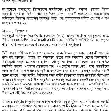
রোহিঙ্গা ক্যাম্পে নজরদারি
বলপ্রয়োগে বাস্তুচ্যুত মিয়ানমারের নাগরিকদের (রোহিঙ্গা) ক্যাম্প এলাকায় বিশেষ
নজরদারি চালানোর নির্দেশ দেওয়া হয় বৈঠক থেকে। সন্ত্রাসী কর্মকাণ্ড ও গুজবের সঙ্গে
জড়িতদের বিরুদ্ধে আইনানুগ ব্যবস্থা গ্রহণ এবং দৃষ্টান্তমূলক শাস্তি দেওয়ার ওপরও
গুরুত্বারোপ করা হয়।
কী বলছেন বিশেষজ্ঞরা
নিরাপত্তা বিশ্লেষক ব্রিগেডিয়ার জেনারেল (অব.) সরকার মোহাম্মদ শামসুদ্দিনের মতে,
নির্বাচনের সময় জামিনে থাকা সন্ত্রাসীরা সক্রিয় হলে পরিস্থিতি অস্থিতিশীল হয়ে পড়তে
পারে। তাই সরকারের নজরদারি জোরদার সময়োপযোগী সিদ্ধান্ত।
তিনি বলেন, শীর্ষ সন্ত্রাসীদের ওপর কঠোর নজরদারি করছে সরকার, ব্যাপারটি অবশ্যই
প্রশংসার দাবিদার। কিন্তু শীর্ষ সন্ত্রাসীরা বাইরে থাকা সবসময়ই দেশের অভ্যন্তরীণ
নিরাপত্তার জন্য বড় ধরনের হুমকি। তাছাড়া আমাদের মনে রাখতে হবে যে পতিত
ফ্যাসিস্ট সরকার ও তাদের দোসরদের অর্থ ও এজেন্টের অভাব নেই। তারা সন্ত্রাসীদের
কাজে লাগিয়ে দেশে অরাজকতা সৃষ্টি ও ধ্বংসাত্মক কাজ করে তাদের লক্ষ্য অর্জনে সর্বদাই
সচেষ্ট থাকবে। আর জাতীয় নির্বাচনের সময় সার্বিক নিরাপত্তা রক্ষার প্রাসঙ্গিক বিষয়গুলো
আরও বেশি নাজুক। তাই শীর্ষ সন্ত্রাসীদের ওপর শুধু কড়া নজর রাখলেই চলবে না, তাদের
জরুরি ভিত্তিতে আইনের আওতায় নিয়ে আসার জন্য সরকারকে সর্বোচ্চ অগ্রাধিকার দিয়ে
বিশেষ অপারেশন পরিচালনা করতে হবে। এজন্য সব গোয়েন্দা সংস্থার মধ্যে সমন্বয় করে
নিরাপত্তা বাহিনীগুলোকে কাজ করতে হবে।
এ বিষয়ে চট্টগ্রাম বিশ্ববিদ্যালয়ের ক্রিমিনোলজি অ্যান্ড পুলিশ সায়েন্স বিভাগের সহকারী
অধ্যাপক মো. সাখাওয়াত হোসেন বলেন, বাংলাদেশে দীর্ঘদিনের অভিজ্ঞতা হলো– জামিনে
মুক্ত অনেক শীর্ষ সন্ত্রাসী মুক্তির পরপরই আবার চাঁদাবাজি, টেন্ডারবাজি কিংবা মাদক