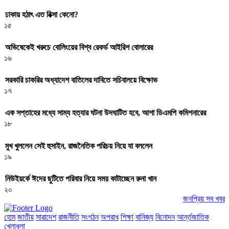
ঢাকায় হঠাৎ এত রিক্সা কেনো?
১৫
অভিষেকেই খরুচে বোলিংয়ের বিশ্ব রেকর্ড আইরিশ বোলারের
১৬
সরকারি চাকরির অধ্যাদেশ বাতিলের দাবিতে সচিবালয়ে বিক্ষোভ
১৭
এক সপ্তাহের মধ্যে সাম্য হত্যার ঘটনা উদঘাটিত হবে, আশা ডিএমপি কমিশনারের
১৮
মুখ খুললেন সেই হুসাইন, রাজনৈতিক পরিচয় নিয়ে যা বললেন
১৯
নিউইয়র্কে ঈদের ছুটিতে পরিবার নিয়ে সময় কাটাচ্ছেন রুনা খান
২০
জনপ্রিয় সব খবর
হোম
জাতীয়
সারাদেশ
রাজনীতি
সংগঠন
অপরাধ
শিক্ষা
বানিজ্য
বিনোদন
আর্ন্তজাতিক
খেলাধুলা