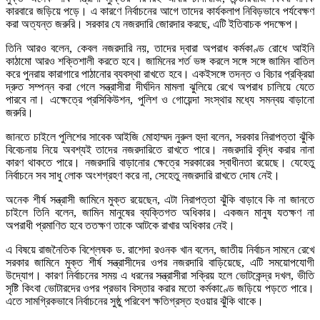
কারবারে জড়িয়ে পড়ে। এ কারণে নির্বাচনের আগে তাদের কার্যকলাপ নিবিড়ভাবে পর্যবেক্ষণ
করা অত্যন্ত জরুরি। সরকার যে নজরদারি জোরদার করছে, এটি ইতিবাচক পদক্ষেপ।
তিনি আরও বলেন, কেবল নজরদারি নয়, তাদের দ্বারা অপরাধ কর্মকাণ্ড রোধে আইনি
কাঠামো আরও শক্তিশালী করতে হবে। জামিনের শর্ত ভঙ্গ করলে সঙ্গে সঙ্গে জামিন বাতিল
করে পুনরায় কারাগারে পাঠানোর ব্যবস্থা রাখতে হবে। একইসঙ্গে তদন্ত ও বিচার প্রক্রিয়া
দ্রুত সম্পন্ন করা গেলে সন্ত্রাসীরা দীর্ঘদিন মামলা ঝুলিয়ে রেখে অপরাধ চালিয়ে যেতে
পারবে না। এক্ষেত্রে প্রসিকিউশন, পুলিশ ও গোয়েন্দা সংস্থার মধ্যে সমন্বয় বাড়ানো
জরুরি।
জানতে চাইলে পুলিশের সাবেক আইজি মোহাম্মদ নুরুল হুদা বলেন, সরকার নিরাপত্তা ঝুঁকি
বিবেচনায় নিয়ে অবশ্যই তাদের নজরদারিতে রাখতে পারে। নজরদারি বৃদ্ধি করার নানা
কারণ থাকতে পারে। নজরদারি বাড়ানোর ক্ষেত্রে সরকারের স্বাধীনতা রয়েছে। যেহেতু
নির্বাচনে সব সাধু লোক অংশগ্রহণ করে না, সেহেতু নজরদারি রাখতে দোষ নেই।
অনেক শীর্ষ সন্ত্রাসী জামিনে মুক্ত রয়েছেন, এটা নিরাপত্তা ঝুঁকি বাড়াবে কি না জানতে
চাইলে তিনি বলেন, জামিন মানুষের ব্যক্তিগত অধিকার। একজন মানুষ যতক্ষণ না
অপরাধী প্রমাণিত হবে ততক্ষণ তাকে আটকে রাখার অধিকার নেই।
এ বিষয়ে রাজনৈতিক বিশ্লেষক ড. রাশেদা রওনক খান বলেন, জাতীয় নির্বাচন সামনে রেখে
সরকার জামিনে মুক্ত শীর্ষ সন্ত্রাসীদের ওপর নজরদারি বাড়িয়েছে, এটি সময়োপযোগী
উদ্যোগ। কারণ নির্বাচনের সময় এ ধরনের সন্ত্রাসীরা সক্রিয় হলে ভোটকেন্দ্র দখল, ভীতি
সৃষ্টি কিংবা ভোটারদের ওপর প্রভাব বিস্তার করার মতো কর্মকাণ্ডে জড়িয়ে পড়তে পারে।
এতে সামগ্রিকভাবে নির্বাচনের সুষ্ঠু পরিবেশ ক্ষতিগ্রস্ত হওয়ার ঝুঁকি থাকে।