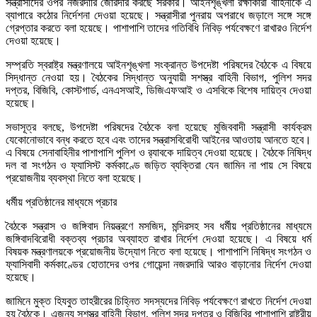
সন্ত্রাসীদের ওপর নজরদারি জোরদার করছে সরকার। আইনশৃঙ্খলা রক্ষাকারী বাহিনীকে এ
ব্যাপারে কঠোর নির্দেশনা দেওয়া হয়েছে। সন্ত্রাসীরা পুনরায় অপরাধে জড়ালে সঙ্গে সঙ্গে
গ্রেপ্তার করতে বলা হয়েছে। পাশাপাশি তাদের গতিবিধি নিবিড় পর্যবেক্ষণে রাখারও নির্দেশ
দেওয়া হয়েছে।
সম্প্রতি স্বরাষ্ট্র মন্ত্রণালয়ে আইনশৃঙ্খলা সংক্রান্ত উপদেষ্টা পরিষদের বৈঠকে এ বিষয়ে
সিদ্ধান্ত নেওয়া হয়। বৈঠকের সিদ্ধান্ত অনুযায়ী সশস্ত্র বাহিনী বিভাগ, পুলিশ সদর
দপ্তর, বিজিবি, কোস্টগার্ড, এনএসআই, ডিজিএফআই ও এসবিকে বিশেষ দায়িত্ব দেওয়া
হয়েছে।
সভাসূত্র বলছে, উপদেষ্টা পরিষদের বৈঠকে বলা হয়েছে মুজিববাদী সন্ত্রাসী কার্যক্রম
যেকোনোভাবে বন্ধ করতে হবে এবং তাদের সন্ত্রাসবিরোধী আইনের আওতায় আনতে হবে।
এ বিষয়ে সেনাবাহিনীর পাশাপাশি পুলিশ ও র‌্যাবকে দায়িত্ব দেওয়া হয়েছে। বৈঠকে নিষিদ্ধ
দল বা সংগঠন ও ফ্যাসিস্ট কর্মকাণ্ডে জড়িত ব্যক্তিরা যেন জামিন না পায় সে বিষয়ে
প্রয়োজনীয় ব্যবস্থা নিতে বলা হয়েছে।
ধর্মীয় প্রতিষ্ঠানের মাধ্যমে প্রচার
বৈঠকে সন্ত্রাস ও জঙ্গিবাদ নিয়ন্ত্রণে মসজিদ, মন্দিরসহ সব ধর্মীয় প্রতিষ্ঠানের মাধ্যমে
জঙ্গিবাদবিরোধী বক্তব্য প্রচার অব্যাহত রাখার নির্দেশ দেওয়া হয়েছে। এ বিষয়ে ধর্ম
বিষয়ক মন্ত্রণালয়কে প্রয়োজনীয় উদ্যোগ নিতে বলা হয়েছে। পাশাপাশি নিষিদ্ধ সংগঠন ও
ফ্যাসিবাদী কর্মকাণ্ডের হোতাদের ওপর গোয়েন্দা নজরদারি আরও বাড়ানোর নির্দেশ দেওয়া
হয়েছে।
জামিনে মুক্ত হিযবুত তাহরীরের চিহ্নিত সদস্যদের নিবিড় পর্যবেক্ষণে রাখতে নির্দেশ দেওয়া
হয় বৈঠকে। এজন্য সশস্ত্র বাহিনী বিভাগ, পুলিশ সদর দপ্তর ও বিজিবির পাশাপাশি রাষ্ট্রীয়