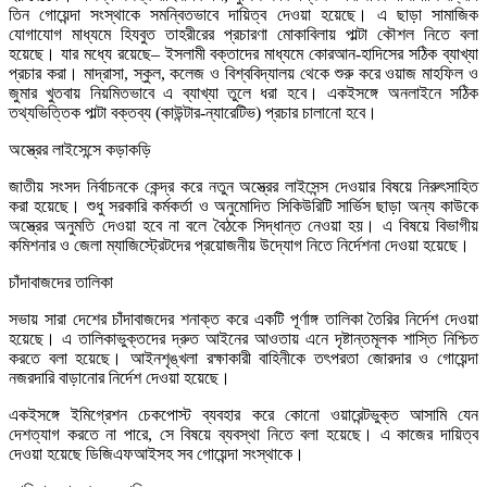
তিন গোয়েন্দা সংস্থাকে সমন্বিতভাবে দায়িত্ব দেওয়া হয়েছে। এ ছাড়া সামাজিক
যোগাযোগ মাধ্যমে হিযবুত তাহরীরের প্রচারণা মোকাবিলায় পাল্টা কৌশল নিতে বলা
হয়েছে। যার মধ্যে রয়েছে– ইসলামী বক্তাদের মাধ্যমে কোরআন-হাদিসের সঠিক ব্যাখ্যা
প্রচার করা। মাদ্রাসা, স্কুল, কলেজ ও বিশ্ববিদ্যালয় থেকে শুরু করে ওয়াজ মাহফিল ও
জুমার খুতবায় নিয়মিতভাবে এ ব্যাখ্যা তুলে ধরা হবে। একইসঙ্গে অনলাইনে সঠিক
তথ্যভিত্তিক পাল্টা বক্তব্য (কাউন্টার-ন্যারেটিভ) প্রচার চালানো হবে।
অস্ত্রের লাইসেন্সে কড়াকড়ি
জাতীয় সংসদ নির্বাচনকে কেন্দ্র করে নতুন অস্ত্রের লাইসেন্স দেওয়ার বিষয়ে নিরুৎসাহিত
করা হয়েছে। শুধু সরকারি কর্মকর্তা ও অনুমোদিত সিকিউরিটি সার্ভিস ছাড়া অন্য কাউকে
অস্ত্রের অনুমতি দেওয়া হবে না বলে বৈঠকে সিদ্ধান্ত নেওয়া হয়। এ বিষয়ে বিভাগীয়
কমিশনার ও জেলা ম্যাজিস্ট্রেটদের প্রয়োজনীয় উদ্যোগ নিতে নির্দেশনা দেওয়া হয়েছে।
চাঁদাবাজদের তালিকা
সভায় সারা দেশের চাঁদাবাজদের শনাক্ত করে একটি পূর্ণাঙ্গ তালিকা তৈরির নির্দেশ দেওয়া
হয়েছে। এ তালিকাভুক্তদের দ্রুত আইনের আওতায় এনে দৃষ্টান্তমূলক শাস্তি নিশ্চিত
করতে বলা হয়েছে। আইনশৃঙ্খলা রক্ষাকারী বাহিনীকে তৎপরতা জোরদার ও গোয়েন্দা
নজরদারি বাড়ানোর নির্দেশ দেওয়া হয়েছে।
একইসঙ্গে ইমিগ্রেশন চেকপোস্ট ব্যবহার করে কোনো ওয়ারেন্টভুক্ত আসামি যেন
দেশত্যাগ করতে না পারে, সে বিষয়ে ব্যবস্থা নিতে বলা হয়েছে। এ কাজের দায়িত্ব
দেওয়া হয়েছে ডিজিএফআইসহ সব গোয়েন্দা সংস্থাকে।