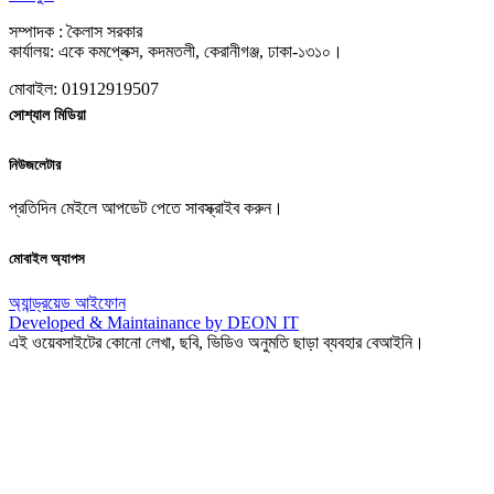
সম্পাদক : কৈলাস সরকার
কার্যালয়: একে কমপ্লেক্স, কদমতলী, কেরানীগঞ্জ, ঢাকা-১৩১০।
মোবাইল: 01912919507
সোশ্যাল মিডিয়া
নিউজলেটার
প্রতিদিন মেইলে আপডেট পেতে সাবস্ক্রাইব করুন।
মোবাইল অ্যাপস
অ্যান্ড্রয়েড
আইফোন
Developed & Maintainance by DEON IT
এই ওয়েবসাইটের কোনো লেখা, ছবি, ভিডিও অনুমতি ছাড়া ব্যবহার বেআইনি।