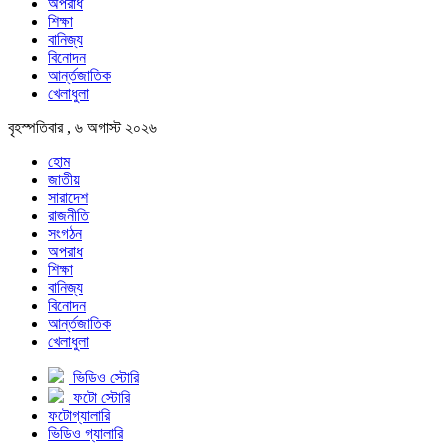
অপরাধ
শিক্ষা
বানিজ্য
বিনোদন
আর্ন্তজাতিক
খেলাধুলা
বৃহস্পতিবার , ৬ অগাস্ট ২০২৬
হোম
জাতীয়
সারাদেশ
রাজনীতি
সংগঠন
অপরাধ
শিক্ষা
বানিজ্য
বিনোদন
আর্ন্তজাতিক
খেলাধুলা
ভিডিও স্টোরি
ফটো স্টোরি
ফটোগ্যালারি
ভিডিও গ্যালারি