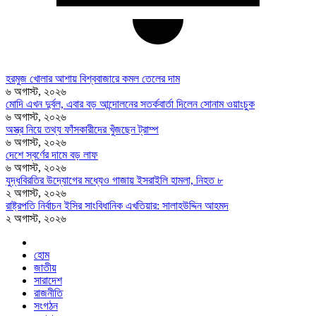
হরমুজ খোলার আশায় বিশ্ববাজারে কমল তেলের দাম
৬ অগাস্ট, ২০২৬
মোদি এখন দুর্বল, এবার বড় আন্দোলনের সতর্কবার্তা দিলেন সোনাম ওয়াংচুক
৬ অগাস্ট, ২০২৬
অস্ত্র নিয়ে তথ্য ফাঁসকারীদের খুঁজছেন ট্রাম্প
৬ অগাস্ট, ২০২৬
দেশে স্বর্ণের দামে বড় লাফ
৬ অগাস্ট, ২০২৬
যুদ্ধবিরতির উদ্যোগের মধ্যেও গাজায় ইসরাইলি হামলা, নিহত ৮
২ অগাস্ট, ২০২৬
রাষ্ট্রপতি নির্বাচন ইসির সাংবিধানিক এখতিয়ার: সালাহউদ্দিন আহমদ
২ অগাস্ট, ২০২৬
হোম
জাতীয়
সারাদেশ
রাজনীতি
সংগঠন