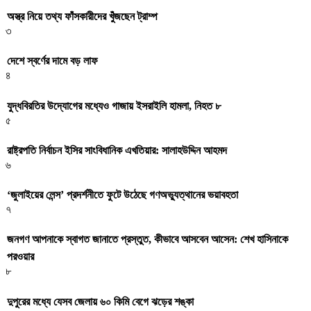
অস্ত্র নিয়ে তথ্য ফাঁসকারীদের খুঁজছেন ট্রাম্প
৩
দেশে স্বর্ণের দামে বড় লাফ
৪
যুদ্ধবিরতির উদ্যোগের মধ্যেও গাজায় ইসরাইলি হামলা, নিহত ৮
৫
রাষ্ট্রপতি নির্বাচন ইসির সাংবিধানিক এখতিয়ার: সালাহউদ্দিন আহমদ
৬
‘জুলাইয়ের লেন্স’ প্রদর্শনীতে ফুটে উঠেছে গণঅভ্যুত্থানের ভয়াবহতা
৭
জনগণ আপনাকে স্বাগত জানাতে প্রস্তুত, কীভাবে আসবেন আসেন: শেখ হাসিনাকে
পরওয়ার
৮
দুপুরের মধ্যে যেসব জেলায় ৬০ কিমি বেগে ঝড়ের শঙ্কা