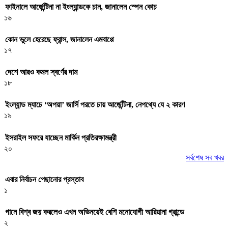
ফাইনালে আর্জেন্টিনা না ইংল্যান্ডকে চান, জানালেন স্পেন কোচ
১৬
কোন ভুলে হেরেছে ফ্রান্স, জানালেন এমবাপ্পে
১৭
দেশে আরও কমল স্বর্ণের দাম
১৮
ইংল্যান্ড ম্যাচে ‘অপয়া’ জার্সি পরতে চায় আর্জেন্টিনা, নেপথ্যে যে ২ কারণ
১৯
ইসরাইল সফরে যাচ্ছেন মার্কিন প্রতিরক্ষামন্ত্রী
২০
সর্বশেষ সব খবর
এবার নির্বাচন পেছানোর প্রস্তাব
১
গানে বিশ্ব জয় করলেও এখন অভিনয়েই বেশি মনোযোগী আরিয়ানা গ্রান্ডে
২