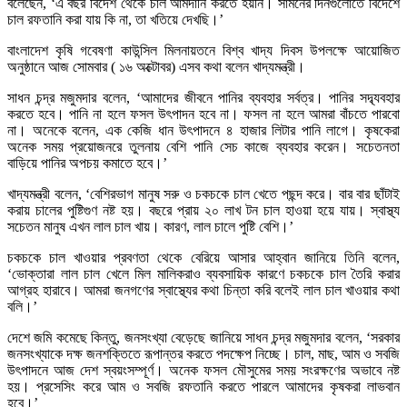
বলেছেন, ‘এ বছর বিদেশ থেকে চাল আমদানি করতে হয়নি। সামনের দিনগুলোতে বিদেশে
চাল রফতানি করা যায় কি না, তা খতিয়ে দেখছি।’
বাংলাদেশ কৃষি গবেষণা কাউন্সিল মিলনায়তনে বিশ্ব খাদ্য দিবস উপলক্ষে আয়োজিত
অনুষ্ঠানে আজ সোমবার ( ১৬ অক্টোবর) এসব কথা বলেন খাদ্যমন্ত্রী।
সাধন চন্দ্র মজুমদার বলেন, ‘আমাদের জীবনে পানির ব্যবহার সর্বত্র। পানির সদ্ব্যবহার
করতে হবে। পানি না হলে ফসল উৎপাদন হবে না। ফসল না হলে আমরা বাঁচতে পারবো
না। অনেকে বলেন, এক কেজি ধান উৎপাদনে ৪ হাজার লিটার পানি লাগে। কৃষকেরা
অনেক সময় প্রয়োজনরে তুলনায় বেশি পানি সেচ কাজে ব্যবহার করেন। সচেতনতা
বাড়িয়ে পানির অপচয় কমাতে হবে।’
খাদ্যমন্ত্রী বলেন, ‘বেশিরভাগ মানুষ সরু ও চকচকে চাল খেতে পছন্দ করে। বার বার ছাঁটাই
করায় চালের পুষ্টিগুণ নষ্ট হয়। বছরে প্রায় ২০ লাখ টন চাল হাওয়া হয়ে যায়। স্বাস্থ্য
সচেতন মানুষ এখন লাল চাল খায়। কারণ, লাল চালে পুষ্টি বেশি।’
চকচকে চাল খাওয়ার প্রবণতা থেকে বেরিয়ে আসার আহ্বান জানিয়ে তিনি বলেন,
‘ভোক্তারা লাল চাল খেলে মিল মালিকরাও ব্যবসায়িক কারণে চকচকে চাল তৈরি করার
আগ্রহ হারাবে। আমরা জনগণের স্বাস্থ্যের কথা চিন্তা করি বলেই লাল চাল খাওয়ার কথা
বলি।’
দেশে জমি কমেছে কিন্তু, জনসংখ্যা বেড়েছে জানিয়ে সাধন চন্দ্র মজুমদার বলেন, ‘সরকার
জনসংখ্যাকে দক্ষ জনশক্তিতে রূপান্তর করতে পদক্ষেপ নিচ্ছে। চাল, মাছ, আম ও সবজি
উৎপাদনে আজ দেশ স্বয়ংসম্পূর্ণ। অনেক ফসল মৌসুমের সময় সংরক্ষণের অভাবে নষ্ট
হয়। প্রসেসিং করে আম ও সবজি রফতানি করতে পারলে আমাদের কৃষকরা লাভবান
হবে।’