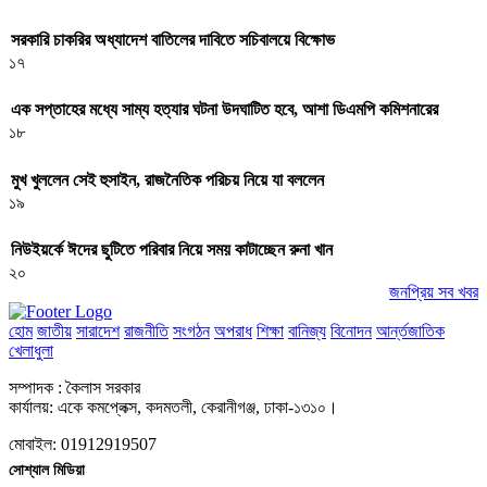
সরকারি চাকরির অধ্যাদেশ বাতিলের দাবিতে সচিবালয়ে বিক্ষোভ
১৭
এক সপ্তাহের মধ্যে সাম্য হত্যার ঘটনা উদঘাটিত হবে, আশা ডিএমপি কমিশনারের
১৮
মুখ খুললেন সেই হুসাইন, রাজনৈতিক পরিচয় নিয়ে যা বললেন
১৯
নিউইয়র্কে ঈদের ছুটিতে পরিবার নিয়ে সময় কাটাচ্ছেন রুনা খান
২০
জনপ্রিয় সব খবর
হোম
জাতীয়
সারাদেশ
রাজনীতি
সংগঠন
অপরাধ
শিক্ষা
বানিজ্য
বিনোদন
আর্ন্তজাতিক
খেলাধুলা
সম্পাদক : কৈলাস সরকার
কার্যালয়: একে কমপ্লেক্স, কদমতলী, কেরানীগঞ্জ, ঢাকা-১৩১০।
মোবাইল: 01912919507
সোশ্যাল মিডিয়া