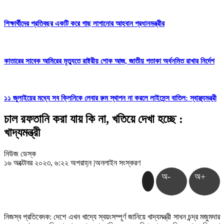
শিক্ষার্থীদের প্রতিবছর একটি করে গাছ লাগানোর আহ্বান প্রধানমন্ত্রীর
কাতারের সাবেক আমিরের মৃত্যুতে রাষ্ট্রীয় শোক আজ, জাতীয় পতাকা অর্ধনমিত রাখার নির্দেশ
১১ জুলাইয়ের মধ্যে সব ক্লিনিকে লেবার রুম স্থাপন না করলে লাইসেন্স বাতিল: স্বাস্থ্যমন্ত্রী
চাল রফতানি করা যায় কি না, খতিয়ে দেখা হচ্ছে :
খাদ্যমন্ত্রী
নিউজ ডেস্ক
১৬ অক্টোবর ২০২৩, ৬:২২ অপরাহ্ন
|
অনলাইন সংস্করণ
অ-
অ+
নিজস্ব প্রতিবেদক: দেশে এখন খাদ্যে স্বয়ংসম্পূর্ণ জানিয়ে খাদ্যমন্ত্রী সাধন চন্দ্র মজুমদার