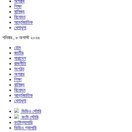
অপরাধ
শিক্ষা
বানিজ্য
বিনোদন
আর্ন্তজাতিক
খেলাধুলা
শনিবার , ৮ অগাস্ট ২০২৬
হোম
জাতীয়
সারাদেশ
রাজনীতি
সংগঠন
অপরাধ
শিক্ষা
বানিজ্য
বিনোদন
আর্ন্তজাতিক
খেলাধুলা
ভিডিও স্টোরি
ফটো স্টোরি
ফটোগ্যালারি
ভিডিও গ্যালারি