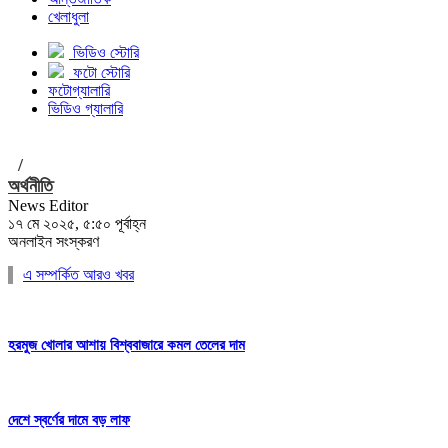
খেলাধুলা
ভিডিও স্টোরি
ফটো স্টোরি
ফটোগ্যালারি
ভিডিও গ্যালারি
/
অর্থনীতি
News Editor
১৭ মে ২০২৫, ৫:৫০ পূর্বাহ্ন
অনলাইন সংস্করণ
এ সম্পর্কিত আরও খবর
হরমুজ খোলার আশায় বিশ্ববাজারে কমল তেলের দাম
দেশে স্বর্ণের দামে বড় লাফ