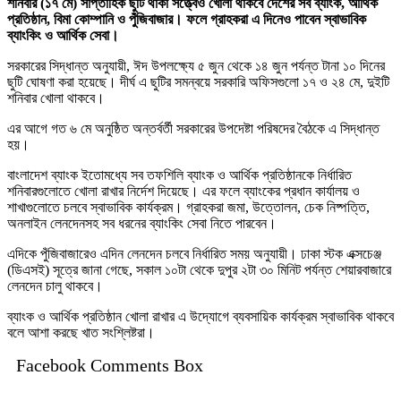
শনিবার (১৭ মে) সাপ্তাহিক ছুটি থাকা সত্ত্বেও খোলা থাকবে দেশের সব ব্যাংক, আর্থিক
প্রতিষ্ঠান, বিমা কোম্পানি ও পুঁজিবাজার। ফলে গ্রাহকরা এ দিনেও পাবেন স্বাভাবিক
ব্যাংকিং ও আর্থিক সেবা।
সরকারের সিদ্ধান্ত অনুযায়ী, ঈদ উপলক্ষ্যে ৫ জুন থেকে ১৪ জুন পর্যন্ত টানা ১০ দিনের
ছুটি ঘোষণা করা হয়েছে। দীর্ঘ এ ছুটির সমন্বয়ে সরকারি অফিসগুলো ১৭ ও ২৪ মে, দুইটি
শনিবার খোলা থাকবে।
এর আগে গত ৬ মে অনুষ্ঠিত অন্তর্বর্তী সরকারের উপদেষ্টা পরিষদের বৈঠকে এ সিদ্ধান্ত
হয়।
বাংলাদেশ ব্যাংক ইতোমধ্যে সব তফশিলি ব্যাংক ও আর্থিক প্রতিষ্ঠানকে নির্ধারিত
শনিবারগুলোতে খোলা রাখার নির্দেশ দিয়েছে। এর ফলে ব্যাংকের প্রধান কার্যালয় ও
শাখাগুলোতে চলবে স্বাভাবিক কার্যক্রম। গ্রাহকরা জমা, উত্তোলন, চেক নিষ্পত্তি,
অনলাইন লেনদেনসহ সব ধরনের ব্যাংকিং সেবা নিতে পারবেন।
এদিকে পুঁজিবাজারেও এদিন লেনদেন চলবে নির্ধারিত সময় অনুযায়ী। ঢাকা স্টক এক্সচেঞ্জ
(ডিএসই) সূত্রে জানা গেছে, সকাল ১০টা থেকে দুপুর ২টা ৩০ মিনিট পর্যন্ত শেয়ারবাজারে
লেনদেন চালু থাকবে।
ব্যাংক ও আর্থিক প্রতিষ্ঠান খোলা রাখার এ উদ্যোগে ব্যবসায়িক কার্যক্রম স্বাভাবিক থাকবে
বলে আশা করছে খাত সংশ্লিষ্টরা।
Facebook Comments Box