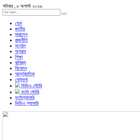
শনিবার , ৮ অগাস্ট ২০২৬
হোম
জাতীয়
সারাদেশ
রাজনীতি
সংগঠন
অপরাধ
শিক্ষা
বানিজ্য
বিনোদন
আর্ন্তজাতিক
খেলাধুলা
ভিডিও স্টোরি
ফটো স্টোরি
ফটোগ্যালারি
ভিডিও গ্যালারি