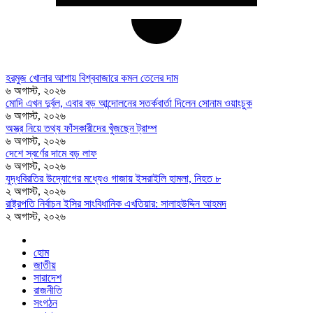
হরমুজ খোলার আশায় বিশ্ববাজারে কমল তেলের দাম
৬ অগাস্ট, ২০২৬
মোদি এখন দুর্বল, এবার বড় আন্দোলনের সতর্কবার্তা দিলেন সোনাম ওয়াংচুক
৬ অগাস্ট, ২০২৬
অস্ত্র নিয়ে তথ্য ফাঁসকারীদের খুঁজছেন ট্রাম্প
৬ অগাস্ট, ২০২৬
দেশে স্বর্ণের দামে বড় লাফ
৬ অগাস্ট, ২০২৬
যুদ্ধবিরতির উদ্যোগের মধ্যেও গাজায় ইসরাইলি হামলা, নিহত ৮
২ অগাস্ট, ২০২৬
রাষ্ট্রপতি নির্বাচন ইসির সাংবিধানিক এখতিয়ার: সালাহউদ্দিন আহমদ
২ অগাস্ট, ২০২৬
হোম
জাতীয়
সারাদেশ
রাজনীতি
সংগঠন