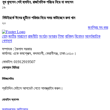
মুখ খুললেন সেই হুসাইন, রাজনৈতিক পরিচয় নিয়ে যা বললেন
১৯
নিউইয়র্কে ঈদের ছুটিতে পরিবার নিয়ে সময় কাটাচ্ছেন রুনা খান
২০
জনপ্রিয় সব খবর
হোম
জাতীয়
সারাদেশ
রাজনীতি
সংগঠন
অপরাধ
শিক্ষা
বানিজ্য
বিনোদন
আর্ন্তজাতিক
খেলাধুলা
সম্পাদক : কৈলাস সরকার
কার্যালয়: একে কমপ্লেক্স, কদমতলী, কেরানীগঞ্জ, ঢাকা-১৩১০।
মোবাইল: 01912919507
সোশ্যাল মিডিয়া
নিউজলেটার
প্রতিদিন মেইলে আপডেট পেতে সাবস্ক্রাইব করুন।
মোবাইল অ্যাপস
অ্যান্ড্রয়েড
আইফোন