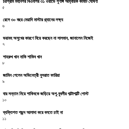
চট্টগ্রাম মহানগর বিএনপির ৩১ ওয়ার্ডে পূর্ণাঙ্গ আহ্বায়ক কমিটি ঘোষণা
৫
রেলে ৩০ বছর মেয়াদি মাস্টার প্ল্যানের লক্ষ্য
৬
ভয়াবহ অসুখের কারণে বিয়ে করছেন না সালমান, জানালেন নিজেই
৭
শাহরুখ খান নাকি শাকিব খান
৮
জামিন পেলেন অভিনেত্রী নুসরাত ফারিয়া
৯
বার সন্তান নিয়ে শাকিবকে জড়িয়ে অপু-বুবলীর পাল্টাপাল্টি পোস্ট
১০
ব্যক্তিগত পছন্দ আলাদা করে বলতে চাই না
১১