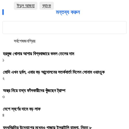
ঈদুল আজহা
ব্যাংক
মন্তব্য করুন
সর্বশেষ
জনপ্রিয়
হরমুজ খোলার আশায় বিশ্ববাজারে কমল তেলের দাম
১
মোদি এখন দুর্বল, এবার বড় আন্দোলনের সতর্কবার্তা দিলেন সোনাম ওয়াংচুক
২
অস্ত্র নিয়ে তথ্য ফাঁসকারীদের খুঁজছেন ট্রাম্প
৩
দেশে স্বর্ণের দামে বড় লাফ
৪
যুদ্ধবিরতির উদ্যোগের মধ্যেও গাজায় ইসরাইলি হামলা, নিহত ৮