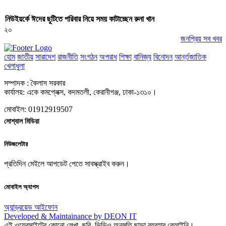
নিউইয়র্কে ঈদের ছুটিতে পরিবার নিয়ে সময় কাটাচ্ছেন রুনা খান
২০
জনপ্রিয় সব খবর
হোম
জাতীয়
সারাদেশ
রাজনীতি
সংগঠন
অপরাধ
শিক্ষা
বানিজ্য
বিনোদন
আর্ন্তজাতিক
খেলাধুলা
সম্পাদক : কৈলাস সরকার
কার্যালয়: একে কমপ্লেক্স, কদমতলী, কেরানীগঞ্জ, ঢাকা-১৩১০।
মোবাইল: 01912919507
সোশ্যাল মিডিয়া
নিউজলেটার
প্রতিদিন মেইলে আপডেট পেতে সাবস্ক্রাইব করুন।
মোবাইল অ্যাপস
অ্যান্ড্রয়েড
আইফোন
Developed & Maintainance by DEON IT
এই ওয়েবসাইটের কোনো লেখা, ছবি, ভিডিও অনুমতি ছাড়া ব্যবহার বেআইনি।