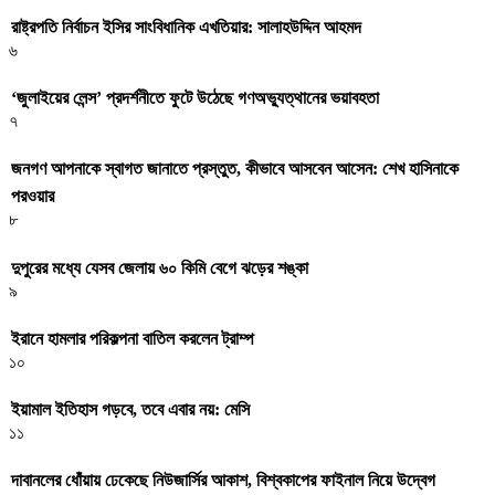
রাষ্ট্রপতি নির্বাচন ইসির সাংবিধানিক এখতিয়ার: সালাহউদ্দিন আহমদ
৬
‘জুলাইয়ের লেন্স’ প্রদর্শনীতে ফুটে উঠেছে গণঅভ্যুত্থানের ভয়াবহতা
৭
জনগণ আপনাকে স্বাগত জানাতে প্রস্তুত, কীভাবে আসবেন আসেন: শেখ হাসিনাকে
পরওয়ার
৮
দুপুরের মধ্যে যেসব জেলায় ৬০ কিমি বেগে ঝড়ের শঙ্কা
৯
ইরানে হামলার পরিকল্পনা বাতিল করলেন ট্রাম্প
১০
ইয়ামাল ইতিহাস গড়বে, তবে এবার নয়: মেসি
১১
দাবানলের ধোঁয়ায় ঢেকেছে নিউজার্সির আকাশ, বিশ্বকাপের ফাইনাল নিয়ে উদ্বেগ