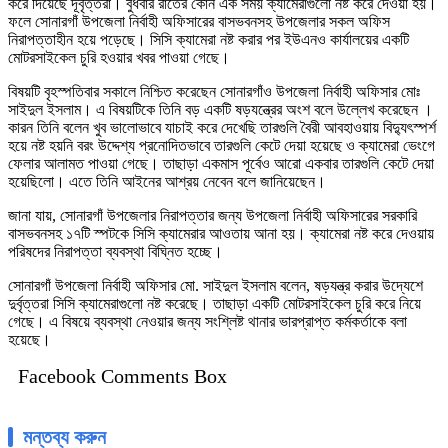
করে দিয়েছে দূর্বৃত্তরা। বুধবার রাতের কোন এক সময় ক্যামেরাগুলো নষ্ট করে দেওয়া হয়।
ফলে সোনারগাঁ উপজেলা নির্বাহী অফিসারের বাসভবনসহ উপজেলার সকল অফিস
নিরাপত্তাহীন হয়ে পড়েছে। সিসি ক্যামেরা নষ্ট করার পর ইউএনও কার্যালয়ের একটি
মোটরসাইকেল চুরি হওয়ার খবর পাওয়া গেছে।
বিষয়টি বৃহস্পতিবার সকালে নিশ্চিত করেছেন সোনারগাঁও উপজেলা নির্বাহী অফিসার মোঃ
সাইদুল ইসলাম। এ বিষয়টিকে তিনি বড় একটি ষড়যন্ত্রের অংশ বলে উল্লেখ করেছেন ।
কারন তিনি বলেন খুব ভালোভাবে যাচাই করে দেখেছি তারগুলি বৈরী আবহাওয়ায় বিদ্যুৎস্পর্শ
হয়ে নষ্ট হয়নি বরং উদ্দেশ্য প্রনোদিতভাবে তারগুলি কেটে দেয়া হয়েছে ও ক্যামেরা ভেংগে
ফেলার আলামত পাওয়া গেছে। তাছাড়া একমাস পূর্বেও আরো একবার তারগুলি কেটে দেয়া
হয়েছিলো। এতে তিনি আইনের আশ্রয় নেবেন বলে জানিয়েছেন।
জানা যায়, সোনারগাঁ উপজেলার নিরাপত্তার জন্য উপজেলা নির্বাহী অফিসারের সরকারি
বাসভবনসহ ১৭টি স্পটকে সিসি ক্যামেরার আওতায় আনা হয়। ক্যামেরা নষ্ট করে দেওয়ায়
পরিষদের নিরাপত্তা ব্যবস্থা বিঘ্নিত হচ্ছে।
সোনারগাঁ উপজেলা নির্বাহী অফিসার মো. সাইদুল ইসলাম বলেন, ষড়যন্ত্র করার উদ্যেশে
দুর্বৃত্তরা সিসি ক্যামেরাগুলো নষ্ট করেছে। তাছাড়া একটি মোটরসাইকেল চুরি করে নিয়ে
গেছে। এ বিষয়ে ব্যবস্থা নেওয়ার জন্য সংশ্লিষ্ট থানার ভারপ্রাপ্ত কর্মকর্তাকে বলা
হয়েছে।
Facebook Comments Box
মন্তব্য করুন