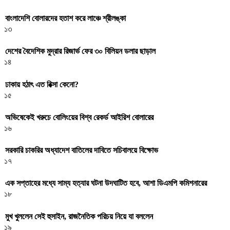
বাংলাদেশি বোলারদের হতাশ করে লাঞ্চে শ্রীলঙ্কা
১৩
দেশের বৈদেশিক মুদ্রার রিজার্ভ ফের ৩০ বিলিয়ন ডলার ছাড়াল
১৪
ঢাকায় হঠাৎ এত রিক্সা কেনো?
১৫
অভিষেকেই খরুচে বোলিংয়ের বিশ্ব রেকর্ড আইরিশ বোলারের
১৬
সরকারি চাকরির অধ্যাদেশ বাতিলের দাবিতে সচিবালয়ে বিক্ষোভ
১৭
এক সপ্তাহের মধ্যে সাম্য হত্যার ঘটনা উদঘাটিত হবে, আশা ডিএমপি কমিশনারের
১৮
মুখ খুললেন সেই হুসাইন, রাজনৈতিক পরিচয় নিয়ে যা বললেন
১৯