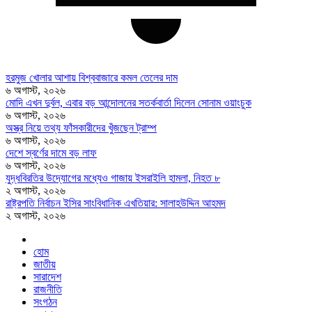
হরমুজ খোলার আশায় বিশ্ববাজারে কমল তেলের দাম
৬ অগাস্ট, ২০২৬
মোদি এখন দুর্বল, এবার বড় আন্দোলনের সতর্কবার্তা দিলেন সোনাম ওয়াংচুক
৬ অগাস্ট, ২০২৬
অস্ত্র নিয়ে তথ্য ফাঁসকারীদের খুঁজছেন ট্রাম্প
৬ অগাস্ট, ২০২৬
দেশে স্বর্ণের দামে বড় লাফ
৬ অগাস্ট, ২০২৬
যুদ্ধবিরতির উদ্যোগের মধ্যেও গাজায় ইসরাইলি হামলা, নিহত ৮
২ অগাস্ট, ২০২৬
রাষ্ট্রপতি নির্বাচন ইসির সাংবিধানিক এখতিয়ার: সালাহউদ্দিন আহমদ
২ অগাস্ট, ২০২৬
হোম
জাতীয়
সারাদেশ
রাজনীতি
সংগঠন