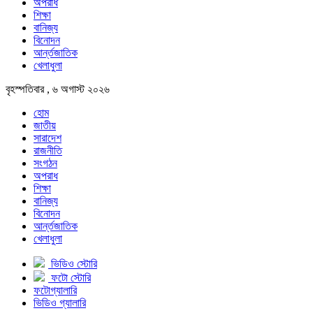
অপরাধ
শিক্ষা
বানিজ্য
বিনোদন
আর্ন্তজাতিক
খেলাধুলা
বৃহস্পতিবার , ৬ অগাস্ট ২০২৬
হোম
জাতীয়
সারাদেশ
রাজনীতি
সংগঠন
অপরাধ
শিক্ষা
বানিজ্য
বিনোদন
আর্ন্তজাতিক
খেলাধুলা
ভিডিও স্টোরি
ফটো স্টোরি
ফটোগ্যালারি
ভিডিও গ্যালারি