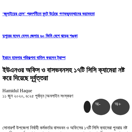
‘জুলাইয়ের লেন্স’ প্রদর্শনীতে ফুটে উঠেছে গণঅভ্যুত্থানের ভয়াবহতা
দুপুরের মধ্যে যেসব জেলায় ৬০ কিমি বেগে ঝড়ের শঙ্কা
ইরানে হামলার পরিকল্পনা বাতিল করলেন ট্রাম্প
ইউএনওর অফিস ও বাসভবনসহ ১৭টি সিসি ক্যামেরা নষ্ট
করে দিয়েছে দূর্বৃত্তরা
Hamidul Haque
১১ জুন ২০২০, ৬:২৫ পূর্বাহ্ন
|
অনলাইন সংস্করণ
অ-
অ+
সোনারগাঁ উপজেলা নির্বাহী কর্মকর্তার বাসভবন ও অফিসের ১৭টি সিসি ক্যামেরা পুনরায় নষ্ট