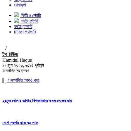
খেলাধুলা
ভিডিও স্টোরি
ফটো স্টোরি
ফটোগ্যালারি
ভিডিও গ্যালারি
/
টপ-নিউজ
Hamidul Haque
১১ জুন ২০২০, ৬:২৫ পূর্বাহ্ন
অনলাইন সংস্করণ
এ সম্পর্কিত আরও খবর
হরমুজ খোলার আশায় বিশ্ববাজারে কমল তেলের দাম
দেশে স্বর্ণের দামে বড় লাফ