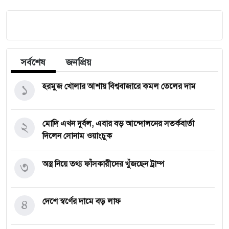
সর্বশেষ
জনপ্রিয়
১
হরমুজ খোলার আশায় বিশ্ববাজারে কমল তেলের দাম
২
মোদি এখন দুর্বল, এবার বড় আন্দোলনের সতর্কবার্তা
দিলেন সোনাম ওয়াংচুক
৩
অস্ত্র নিয়ে তথ্য ফাঁসকারীদের খুঁজছেন ট্রাম্প
৪
দেশে স্বর্ণের দামে বড় লাফ