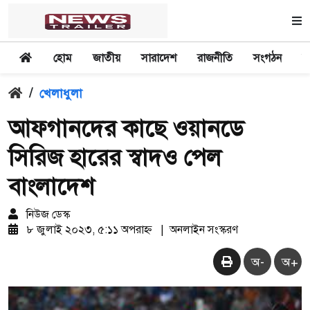
হোম
জাতীয়
সারাদেশ
রাজনীতি
সংগঠন
অ
/
খেলাধুলা
আফগানদের কাছে ওয়ানডে
সিরিজ হারের স্বাদও পেল
বাংলাদেশ
নিউজ ডেস্ক
৮ জুলাই ২০২৩, ৫:১১ অপরাহ্ন
|
অনলাইন সংস্করণ
অ-
অ+