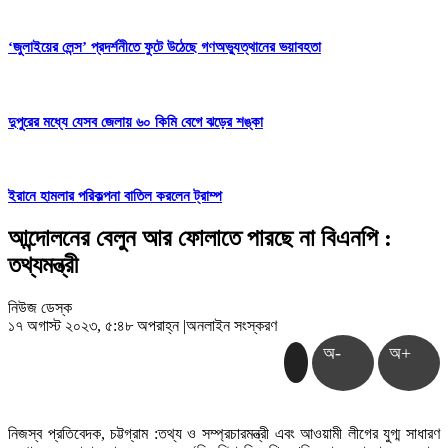
‘জুলাইয়ের লেন্স’ প্রদর্শনীতে ফুটে উঠেছে গণঅভ্যুত্থানের ভয়াবহতা
দুপুরের মধ্যে যেসব জেলায় ৬০ কিমি বেগে ঝড়ের শঙ্কা
ইরানে হামলার পরিকল্পনা বাতিল করলেন ট্রাম্প
আন্দোলনের বেলুন আর ফোলাতে পারছে না বিএনপি :
তথ্যমন্ত্রী
নিউজ ডেস্ক
১৭ অগাস্ট ২০২৩, ৫:৪৮ অপরাহ্ন
|
অনলাইন সংস্করণ
অ-
অ+
নিজস্ব প্রতিবেদক, চট্টগ্রাম :তথ্য ও সম্প্রচারমন্ত্রী এবং আওয়ামী লীগের যুগ্ম সাধারণ