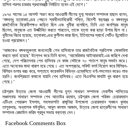
হাসিনা পরপর চারবার প্রধানমন্ত্রী নির্বাচিত হবেন এই দেশে।’
১৯৭৫ সালের ১৫ আগস্ট স্মরণ করে আওয়ামী লীগের যুগ্ম সাধারণ সম্পাদক হাছান বলেন,
‘বঙ্গবন্ধু হত্যাকাণ্ডের পেছনে স্বাধীনতাবিরোধী শক্তি, বিদেশী ষড়যন্ত্র ও বঙ্গবন্ধুর
রাজনৈতিক বিরোধীপক্ষও জড়িত ছিল এবং খুনীরা বলেছিল, তিনি এত জনপ্রিয় মানুষ
ছিলেন, মানুষকে এত উজ্জীবিত করতে পারতেন, তাকে হত্যা করা ছাড়া উপায় ছিল না।
খুনীদের বিচার হয়েছে, হত্যাকাণ্ডের কুশীলব কারা ছিল, ইতিহাসের স্বার্থে সেটিও উন্মোচিত
হওয়া প্রয়োজন।’
‘আজকেও বঙ্গবন্ধুকন্যা জননেত্রী শেখ হাসিনাকে তার রাজনৈতিক প্রতিপক্ষ মোকাবিলা
করতে ব্যর্থ হয়েছে’ উল্লেখ করে তিনি বলেন, ‘আমেরিকার আইআরআই-এর জরিপে দেখা
গেছে, দেশ পরিচালনায় শেখ হাসিনার যে কাজ সেটাকে ৭০ শতাংশ মানুষ সমর্থন করে।
এতে অনেকের মাথা খারাপ হয়ে গেছে। এত অপপ্রচার, লবিস্ট ফার্ম নিয়োগ করে মিলিয়ন-
বিলিয়ন ডলার খরচ করে, সপ্তাহে কয়েকদিন বিভিন্ন এম্বেসিতে ধর্ণা-পদলেহন করেও লাভ
হয়নি। জনপ্রিয়তা কমানো যায়নি শেখ হাসিনার। এতে বিএনপির মাথাটা খুব খারাপ হয়ে
গেছে।’
চট্টগ্রাম উত্তর জেলা আওয়ামী লীগের যুগ্ন সাধারণ সম্পাদক দেবাশীষ পালিতের
সঞ্চালনায় সাধারণ সম্পাদক শেখ আতাউর রহমান, চট্টগ্রাম জেলা পরিষদ চেয়ারম্যান
এটিএম পেয়ারুল ইসলাম, সহসভাপতি রাঙ্গুনিয়া উপজেলা চেয়ারম্যান স্বজন কুমার
তালুকদার, অধ্যাপক মঈনুদ্দিন, আবুল কালাম আজাদ, উত্তর জেলা ছাত্রলীগের সাধারণ
সম্পাদক রেজাউল করিম প্রমুখ সভায় বক্তব্য দেন।
Facebook Comments Box