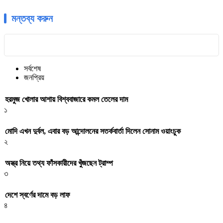
মন্তব্য করুন
সর্বশেষ
জনপ্রিয়
হরমুজ খোলার আশায় বিশ্ববাজারে কমল তেলের দাম
১
মোদি এখন দুর্বল, এবার বড় আন্দোলনের সতর্কবার্তা দিলেন সোনাম ওয়াংচুক
২
অস্ত্র নিয়ে তথ্য ফাঁসকারীদের খুঁজছেন ট্রাম্প
৩
দেশে স্বর্ণের দামে বড় লাফ
৪