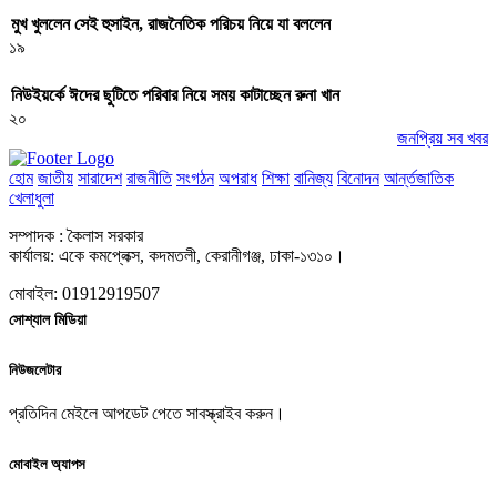
মুখ খুললেন সেই হুসাইন, রাজনৈতিক পরিচয় নিয়ে যা বললেন
১৯
নিউইয়র্কে ঈদের ছুটিতে পরিবার নিয়ে সময় কাটাচ্ছেন রুনা খান
২০
জনপ্রিয় সব খবর
হোম
জাতীয়
সারাদেশ
রাজনীতি
সংগঠন
অপরাধ
শিক্ষা
বানিজ্য
বিনোদন
আর্ন্তজাতিক
খেলাধুলা
সম্পাদক : কৈলাস সরকার
কার্যালয়: একে কমপ্লেক্স, কদমতলী, কেরানীগঞ্জ, ঢাকা-১৩১০।
মোবাইল: 01912919507
সোশ্যাল মিডিয়া
নিউজলেটার
প্রতিদিন মেইলে আপডেট পেতে সাবস্ক্রাইব করুন।
মোবাইল অ্যাপস