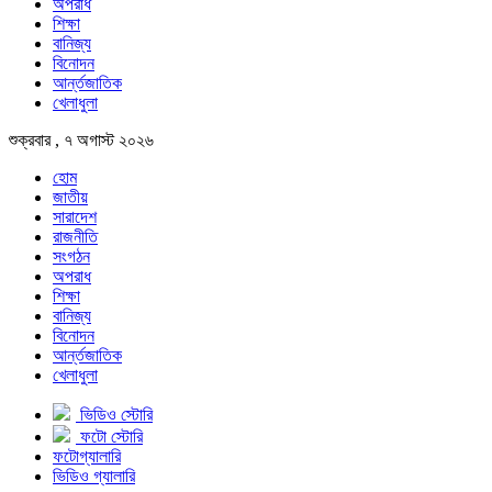
অপরাধ
শিক্ষা
বানিজ্য
বিনোদন
আর্ন্তজাতিক
খেলাধুলা
শুক্রবার , ৭ অগাস্ট ২০২৬
হোম
জাতীয়
সারাদেশ
রাজনীতি
সংগঠন
অপরাধ
শিক্ষা
বানিজ্য
বিনোদন
আর্ন্তজাতিক
খেলাধুলা
ভিডিও স্টোরি
ফটো স্টোরি
ফটোগ্যালারি
ভিডিও গ্যালারি