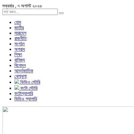
শুক্রবার , ৭ অগাস্ট ২০২৬
হোম
জাতীয়
সারাদেশ
রাজনীতি
সংগঠন
অপরাধ
শিক্ষা
বানিজ্য
বিনোদন
আর্ন্তজাতিক
খেলাধুলা
ভিডিও স্টোরি
ফটো স্টোরি
ফটোগ্যালারি
ভিডিও গ্যালারি