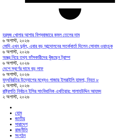
হরমুজ খোলার আশায় বিশ্ববাজারে কমল তেলের দাম
৬ অগাস্ট, ২০২৬
মোদি এখন দুর্বল, এবার বড় আন্দোলনের সতর্কবার্তা দিলেন সোনাম ওয়াংচুক
৬ অগাস্ট, ২০২৬
অস্ত্র নিয়ে তথ্য ফাঁসকারীদের খুঁজছেন ট্রাম্প
৬ অগাস্ট, ২০২৬
দেশে স্বর্ণের দামে বড় লাফ
৬ অগাস্ট, ২০২৬
যুদ্ধবিরতির উদ্যোগের মধ্যেও গাজায় ইসরাইলি হামলা, নিহত ৮
২ অগাস্ট, ২০২৬
রাষ্ট্রপতি নির্বাচন ইসির সাংবিধানিক এখতিয়ার: সালাহউদ্দিন আহমদ
২ অগাস্ট, ২০২৬
হোম
জাতীয়
সারাদেশ
রাজনীতি
সংগঠন