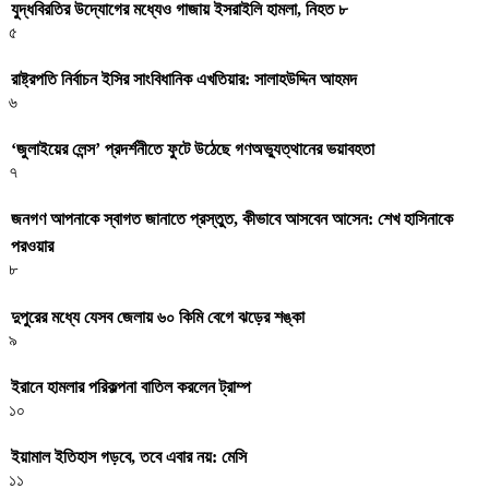
যুদ্ধবিরতির উদ্যোগের মধ্যেও গাজায় ইসরাইলি হামলা, নিহত ৮
৫
রাষ্ট্রপতি নির্বাচন ইসির সাংবিধানিক এখতিয়ার: সালাহউদ্দিন আহমদ
৬
‘জুলাইয়ের লেন্স’ প্রদর্শনীতে ফুটে উঠেছে গণঅভ্যুত্থানের ভয়াবহতা
৭
জনগণ আপনাকে স্বাগত জানাতে প্রস্তুত, কীভাবে আসবেন আসেন: শেখ হাসিনাকে
পরওয়ার
৮
দুপুরের মধ্যে যেসব জেলায় ৬০ কিমি বেগে ঝড়ের শঙ্কা
৯
ইরানে হামলার পরিকল্পনা বাতিল করলেন ট্রাম্প
১০
ইয়ামাল ইতিহাস গড়বে, তবে এবার নয়: মেসি
১১