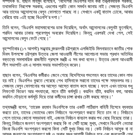
সম্পাদক ড. হাছান মাহমুদ বলেছেন, ‘বিদেশিরা বিএনপির দাবি করা তত্ত্বাবধায়ক সরকার,
তথাকথিত নিরপেক্ষ সরকার, এগুলোর প্রতি কোন সমর্থন জানায় নাই। সেজন্য বিএনপি
আর তাদের আন্দোলনের বেলুন ফোলাতে পারছে না। সেখানে একটু বাতাস ঢোকে, আবার
বেরিয়ে যায় -এই হচ্ছে বিএনপি’র দশা।’
তিনি বলেন, ‘বিএনপি মহাসমাবেশের ডাক দিয়েছিল, অর্থাৎ আন্দোলনের বেলুনটা ফুলেছিল,
পরদিন আবার ঢাকার প্রবেশমুখ অবরোধ দিয়েছিল। কিন্তু এরপরই দেখা গেল, সেই
আন্দোলনের বেলুন ফেটে গেছে।’
বৃহস্পতিবার (১৭ আগস্ট) সন্ধ্যায় বন্দরনগরী চট্টগ্রামে এলজিইডি মিলনায়তনে জাতীয় শোক
দিবস উপলক্ষে চট্টগ্রাম উত্তর জেলা আওয়ামী লীগের আলোচনা সভায় প্রধান অতিথির
বক্তব্যে সমসাময়িক রাজনীতি প্রসঙ্গে মন্ত্রী এ সব কথা বলেন। উত্তর জেলা আওয়ামী
লীগ সভাপতি এম এ সালাম সভায় সভাপতিত্ব করেন।
হাছান বলেন, ‘বিএনপির কর্মীরাও জেনে গেছে বিদেশিদের পদলেহন করে তাদের কোন লাভ
হয় নাই। বিএনপিও বুঝতে পেরেছে শেখ হাসিনাকে সরানো তাদের পক্ষে সম্ভবপর নয়।
সেজন্য বেলুন ফোলানোর পর আস্তে আস্তে বাতাস কমে যাচ্ছে। ফলে এখন তাদের শুধু
লিফলেট বিতরণ আর পদযাত্রা, মানে হাঁটা কর্মসূচি। কয়দিন হাঁটা, কয়দিন বসা, আবার
কয়দিন দৌড়ানো কর্মসূচি দিয়ে তারা কর্মীদের চাঙ্গা রাখার চেষ্টা করছে মাত্র।’
তথ্যমন্ত্রী বলেন, ‘তারেক রহমান বিএনপিকে তার একটি লাঠিয়াল বাহিনী হিসেবে ব্যবহার
করতে চান, তাদের নেতাদের কোন নির্বাচনে অংশগ্রহণ করতে দিতে চান না। নির্বাচনে
গেলে তাদের কোনো সম্ভাবনা নাই, এজন্য নির্বাচন বানচাল করার পথ বেছে নিয়েছে তারা।
কিন্তু নির্বাচনে জনগণ অংশগ্রহণ করছে কি না সেটি হচ্ছে মুখ্য, সেখানে বিএনপি নেতারা
কিংবা বিএনপি অংশগ্রহণ করলো কিনা সেটি মুখ্য বিষয় নয়। কেউ নির্বাচন আসুক বা না
আসুক জনগণের অংশগ্রহণে সুষ্ঠু ও অবাধ সুন্দর আগামী নির্বাচন হবে এবং জননেত্রী শেখ