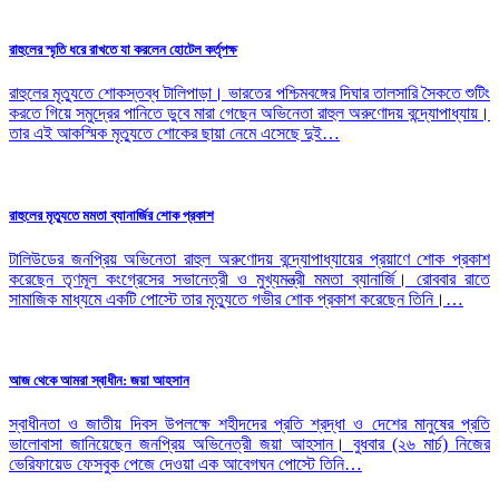
রাহুলের স্মৃতি ধরে রাখতে যা করলেন হোটেল কর্তৃপক্ষ
রাহুলের মৃত্যুতে শোকস্তব্ধ টালিপাড়া। ভারতের পশ্চিমবঙ্গের দিঘার তালসারি সৈকতে শুটিং
করতে গিয়ে সমুদ্রের পানিতে ডুবে মারা গেছেন অভিনেতা রাহুল অরুণোদয় বন্দ্যোপাধ্যায়।
তার এই আকস্মিক মৃত্যুতে শোকের ছায়া নেমে এসেছে দুই…
রাহুলের মৃত্যুতে মমতা ব্যানার্জির শোক প্রকাশ
টালিউডের জনপ্রিয় অভিনেতা রাহুল অরুণোদয় বন্দ্যোপাধ্যায়ের প্রয়াণে শোক প্রকাশ
করেছেন তৃণমূল কংগ্রেসের সভানেত্রী ও মুখ্যমন্ত্রী মমতা ব্যানার্জি। রোববার রাতে
সামাজিক মাধ্যমে একটি পোস্টে তার মৃত্যুতে গভীর শোক প্রকাশ করেছেন তিনি।…
আজ থেকে আমরা স্বাধীন: জয়া আহসান
স্বাধীনতা ও জাতীয় দিবস উপলক্ষে শহীদদের প্রতি শ্রদ্ধা ও দেশের মানুষের প্রতি
ভালোবাসা জানিয়েছেন জনপ্রিয় অভিনেত্রী জয়া আহসান। বুধবার (২৬ মার্চ) নিজের
ভেরিফায়েড ফেসবুক পেজে দেওয়া এক আবেগঘন পোস্টে তিনি…