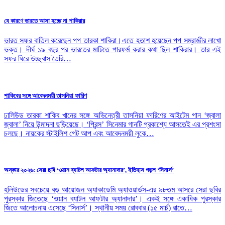
যে কারণে ভারতে আসা হচ্ছে না শাকিরার
ভারত সফর বাতিল করেছেন পপ তারকা শাকিরা।এতে হতাশ হয়েছেন পপ সম্রাজ্ঞীর লাখো
ভক্ত। দীর্ঘ ১৯ বছর পর ভারতের মাটিতে পারফর্ম করার কথা ছিল শাকিরার। তার এই
সফর ঘিরে উচ্ছ্বাস তৈরি…
শাকিবের সঙ্গে আবেদনময়ী তাসনিয়া ফারিণ
ঢালিউড তারকা শাকিব খানের সঙ্গে অভিনেত্রী তাসনিয়া ফারিণের আইটেম গান ‘জ্বালা
জ্বালা’ নিয়ে উন্মাদনা ছড়িয়েছে। ‘প্রিন্স’ সিনেমার গানটি প্রকাশ্যে আসতেই এর প্রশংসা
চলছে। নায়কের স্টাইলিশ গেট আপ এবং আবেদনময়ী লুকে…
অস্কার ২০২৬: সেরা ছবি ‘ওয়ান ব্যাটল আফটার অ্যানাদার’, ইতিহাস গড়ল ‘সিনার্স’
হলিউডের সবচেয়ে বড় আয়োজন অ্যাকাডেমি অ্যাওয়ার্ডস-এর ৯৮তম আসরে সেরা ছবির
পুরস্কার জিতেছে ‘ওয়ান ব্যাটল আফটার অ্যানাদার’। একই সঙ্গে একাধিক পুরস্কার
জিতে আলোচনায় এসেছে ‘সিনার্স’। স্থানীয় সময় রোববার (১৫ মার্চ) রাতে…