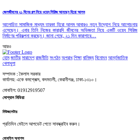
জেলজীবনের ২১ দিনের গল্প নিয়ে ওয়েব সিরিজ আনছেন হিরো আলম
আলোচিত সামাজিক মাধ্যম তারকা হিরো আলম আবারও নতুন উদ্যোগ নিয়ে আলোচনায়
এসেছেন। এবার তিনি নিজের কারাবন্দি জীবনের অভিজ্ঞতা নিয়ে একটি ওয়েব সিরিজ
নির্মাণের পরিকল্পনা করছেন। জানা গেছে, ২১ দিন কারাগারে…
আরও
হোম
জাতীয়
সারাদেশ
রাজনীতি
সংগঠন
অপরাধ
শিক্ষা
বানিজ্য
বিনোদন
আর্ন্তজাতিক
খেলাধুলা
সম্পাদক : কৈলাস সরকার
কার্যালয়: একে কমপ্লেক্স, কদমতলী, কেরানীগঞ্জ, ঢাকা-১৩১০।
মোবাইল: 01912919507
সোশ্যাল মিডিয়া
নিউজলেটার
প্রতিদিন মেইলে আপডেট পেতে সাবস্ক্রাইব করুন।
মোবাইল অ্যাপস