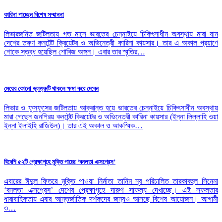
কারিনা পাচ্ছেন বিশেষ সম্মাননা
লিভারজনিত জটিলতায় গত মাসে ভারতের চেন্নাইয়ে চিকিৎসাধীন অবস্থায় মারা যান
দেশের তরুণ কনটেন্ট ক্রিয়েটর ও অভিনেত্রী কারিনা কায়সার। তার এ অকাল প্রয়াণে
শোকে স্তব্ধ হয়েছিল শোবিজ অঙ্গন। এবার তার স্মৃতির…
মেয়ের কোনো ভুলত্রুটি থাকলে ক্ষমা করে দেবেন
লিভার ও ফুসফুসের জটিলতায় আক্রান্ত হয়ে ভারতের চেন্নাইয়ে চিকিৎসাধীন অবস্থায়
মারা গেছেন জনপ্রিয় কনটেন্ট ক্রিয়েটর ও অভিনেত্রী কারিনা কায়সার (ইন্না লিল্লাহি ওয়া
ইন্না ইলাইহি রাজিউন)। তার এই অকাল ও আকস্মিক…
বিদেশি ৫২টি প্রেক্ষাগৃহে মুক্তি পাচ্ছে ‘বনলতা এক্সপ্রেস’
এবারের ঈদুল ফিতরে মুক্তি পাওয়া নির্মাতা তানিম নূর পরিচালিত তারকাবহুল সিনেমা
‘বনলতা এক্সপ্রেস’ দেশের প্রেক্ষাগৃহে দারুণ সাফল্য দেখাচ্ছে। এই সফলতার
ধারাবাহিকতায় এবার আন্তর্জাতিক দর্শকদের জন্যও আসছে বিশেষ আয়োজন। আগামী
৩…