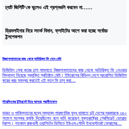
চ্যাট জিপিটি‘কে ভুলেও এই প্রশ্নগুলি করবেন না……
ড্রিমলাইনার নিয়ে সতর্ক বিমান, ফ্লাইটের আগে করা হচ্ছে সর্বোচ্চ
ইন্সপেকশন
বিজ্ঞাপনদাতাদের কাছ থেকে অতিরিক্ত ফি নেবে মেটা
ডিজিটাল সেবা করের চাপ সামলাতে বিজ্ঞাপনদাতাদের কাছ থেকে অতিরিক্ত ফি নেওয়ার
সিদ্ধান্ত নিয়েছে প্রযুক্তি প্রতিষ্ঠান মেটা। ইউরোপের বিভিন্ন দেশে আরোপিত ডিজিটাল
করের খরচ সমন্বয় করতেই এই নতুন ফি চালু করা…
স্টারলিংকের ইন্টারনেট নিয়ে আসছে গ্রামীণফোন
ভারত ও পাকিস্তানের মধ্যে সম্ভাব্য পারমাণবিক যুদ্ধ থামাতে দুই দেশের সরকারকে ৩৫০
শতাংশ শুল্কের হুমকি দিয়েছিলেন বলে দাবি করেছেন যুক্তরাষ্ট্রের প্রেসিডেন্ট ডোনাল্ড
ট্রাম্প। গতকাল রাজধানী ওয়াশিংটন ডিসিতে ইউএস-সৌদি ইনভেস্টমেন্ট ফোরামের…