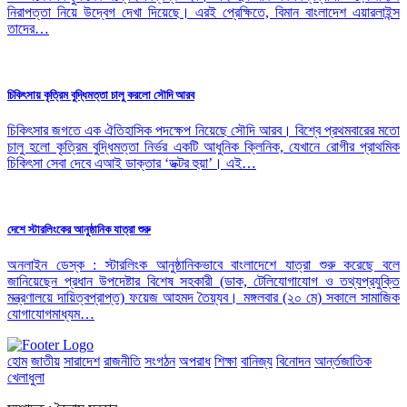
নিরাপত্তা নিয়ে উদ্বেগ দেখা দিয়েছে। এরই প্রেক্ষিতে, বিমান বাংলাদেশ এয়ারলাইন্স
তাদের…
চিকিৎসায় কৃত্রিম বুদ্ধিমত্তা চালু করলো সৌদি আরব
চিকিৎসার জগতে এক ঐতিহাসিক পদক্ষেপ নিয়েছে সৌদি আরব। বিশ্বে প্রথমবারের মতো
চালু হলো কৃত্রিম বুদ্ধিমত্তা নির্ভর একটি আধুনিক ক্লিনিক, যেখানে রোগীর প্রাথমিক
চিকিৎসা সেবা দেবে এআই ডাক্তার ‘ডক্টর হুয়া’। এই…
দেশে স্টারলিংকের আনুষ্ঠানিক যাত্রা শুরু
অনলাইন ডেস্ক : স্টারলিংক আনুষ্ঠানিকভাবে বাংলাদেশে যাত্রা শুরু করেছে বলে
জানিয়েছেন প্রধান উপদেষ্টার বিশেষ সহকারী (ডাক, টেলিযোগাযোগ ও তথ্যপ্রযুক্তি
মন্ত্রণালয়ে দায়িত্বপ্রাপ্ত) ফয়েজ আহমদ তৈয়্যব। মঙ্গলবার (২০ মে) সকালে সামাজিক
যোগাযোগমাধ্যম…
হোম
জাতীয়
সারাদেশ
রাজনীতি
সংগঠন
অপরাধ
শিক্ষা
বানিজ্য
বিনোদন
আর্ন্তজাতিক
খেলাধুলা