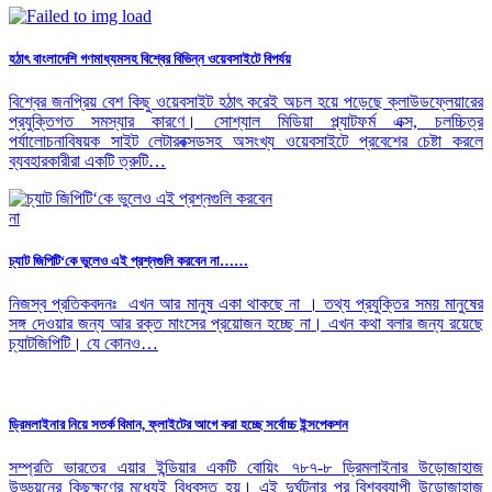
হঠাৎ বাংলাদেশি গণমাধ্যমসহ বিশ্বের বিভিন্ন ওয়েবসাইটে বিপর্যয়
বিশ্বের জনপ্রিয় বেশ কিছু ওয়েবসাইট হঠাৎ করেই অচল হয়ে পড়েছে ক্লাউডফ্লেয়ারের
প্রযুক্তিগত সমস্যার কারণে। সোশ্যাল মিডিয়া প্ল্যাটফর্ম এক্স, চলচ্চিত্র
পর্যালোচনাবিষয়ক সাইট লেটারবক্সডসহ অসংখ্য ওয়েবসাইটে প্রবেশের চেষ্টা করলে
ব্যবহারকারীরা একটি ত্রুটি…
চ্যাট জিপিটি‘কে ভুলেও এই প্রশ্নগুলি করবেন না……
নিজস্ব প্রতিকবদনঃ এখন আর মানুষ একা থাকছে না । তথ্য প্রযুক্তির সময় মানুষের
সঙ্গ দেওয়ার জন্য আর রক্ত মাংসের প্রয়োজন হচ্ছে না। এখন কথা বলার জন্য রয়েছে
চ্যাটজিপিটি। যে কোনও…
ড্রিমলাইনার নিয়ে সতর্ক বিমান, ফ্লাইটের আগে করা হচ্ছে সর্বোচ্চ ইন্সপেকশন
সম্প্রতি ভারতের এয়ার ইন্ডিয়ার একটি বোয়িং ৭৮৭-৮ ড্রিমলাইনার উড়োজাহাজ
উড্ডয়নের কিছুক্ষণের মধ্যেই বিধ্বস্ত হয়। এই দুর্ঘটনার পর বিশ্বব্যাপী উড়োজাহাজ