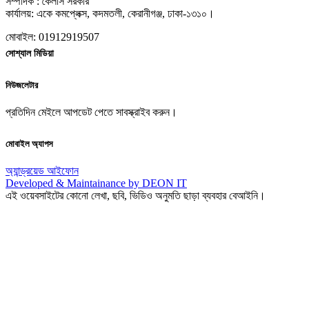
সম্পাদক : কৈলাস সরকার
কার্যালয়: একে কমপ্লেক্স, কদমতলী, কেরানীগঞ্জ, ঢাকা-১৩১০।
মোবাইল: 01912919507
সোশ্যাল মিডিয়া
নিউজলেটার
প্রতিদিন মেইলে আপডেট পেতে সাবস্ক্রাইব করুন।
মোবাইল অ্যাপস
অ্যান্ড্রয়েড
আইফোন
Developed & Maintainance by DEON IT
এই ওয়েবসাইটের কোনো লেখা, ছবি, ভিডিও অনুমতি ছাড়া ব্যবহার বেআইনি।