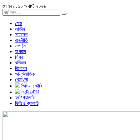
সোমবার , ১০ অগাস্ট ২০২৬
হোম
জাতীয়
সারাদেশ
রাজনীতি
সংগঠন
অপরাধ
শিক্ষা
বানিজ্য
বিনোদন
আর্ন্তজাতিক
খেলাধুলা
ভিডিও স্টোরি
ফটো স্টোরি
ফটোগ্যালারি
ভিডিও গ্যালারি