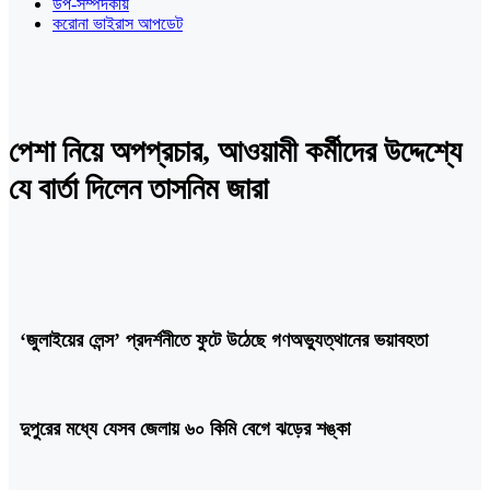
উপ-সম্পদকীয়
করোনা ভাইরাস আপডেট
পেশা নিয়ে অপপ্রচার, আওয়ামী কর্মীদের উদ্দেশ্যে
যে বার্তা দিলেন তাসনিম জারা
‘জুলাইয়ের লেন্স’ প্রদর্শনীতে ফুটে উঠেছে গণঅভ্যুত্থানের ভয়াবহতা
দুপুরের মধ্যে যেসব জেলায় ৬০ কিমি বেগে ঝড়ের শঙ্কা