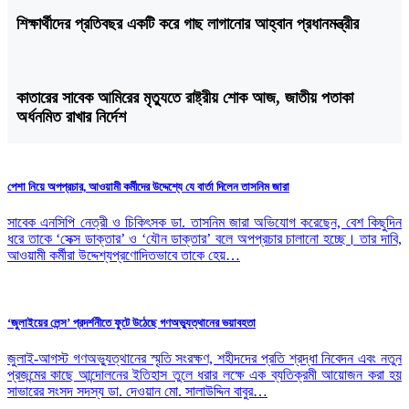
শিক্ষার্থীদের প্রতিবছর একটি করে গাছ লাগানোর আহ্বান প্রধানমন্ত্রীর
কাতারের সাবেক আমিরের মৃত্যুতে রাষ্ট্রীয় শোক আজ, জাতীয় পতাকা
অর্ধনমিত রাখার নির্দেশ
পেশা নিয়ে অপপ্রচার, আওয়ামী কর্মীদের উদ্দেশ্যে যে বার্তা দিলেন তাসনিম জারা
সাবেক এনসিপি নেত্রী ও চিকিৎসক ডা. তাসনিম জারা অভিযোগ করেছেন, বেশ কিছুদিন
ধরে তাকে ‘সেক্স ডাক্তার’ ও ‘যৌন ডাক্তার’ বলে অপপ্রচার চালানো হচ্ছে। তার দাবি,
আওয়ামী কর্মীরা উদ্দেশ্যপ্রণোদিতভাবে তাকে হেয়…
‘জুলাইয়ের লেন্স’ প্রদর্শনীতে ফুটে উঠেছে গণঅভ্যুত্থানের ভয়াবহতা
জুলাই-আগস্ট গণঅভ্যুত্থানের স্মৃতি সংরক্ষণ, শহীদদের প্রতি শ্রদ্ধা নিবেদন এবং নতুন
প্রজন্মের কাছে আন্দোলনের ইতিহাস তুলে ধরার লক্ষে এক ব্যতিক্রমী আয়োজন করা হয়
সাভারের সংসদ সদস্য ডা. দেওয়ান মো. সালাউদ্দিন বাবুর…