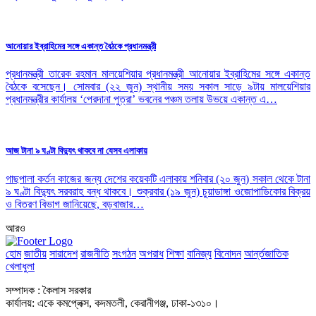
আনোয়ার ইব্রাহিমের সঙ্গে একান্ত বৈঠকে প্রধানমন্ত্রী
প্রধানমন্ত্রী তারেক রহমান মালয়েশিয়ার প্রধানমন্ত্রী আনোয়ার ইব্রাহিমের সঙ্গে একান্ত
বৈঠকে বসেছেন। সোমবার (২২ জুন) স্থানীয় সময় সকাল সাড়ে ৯টায় মালয়েশিয়ার
প্রধানমন্ত্রীর কার্যালয় ‘পেরদানা পুত্রা’ ভবনের পঞ্চম তলায় উভয়ে একান্ত এ…
আজ টানা ৯ ঘণ্টা বিদ্যুৎ থাকবে না যেসব এলাকায়
গাছপালা কর্তন কাজের জন্য দেশের কয়েকটি এলাকায় শনিবার (২০ জুন) সকাল থেকে টানা
৯ ঘণ্টা বিদ্যুৎ সরবরাহ বন্ধ থাকবে। শুক্রবার (১৯ জুন) চুয়াডাঙ্গা ওজোপাডিকোর বিক্রয়
ও বিতরণ বিভাগ জানিয়েছে, বড়বাজার…
আরও
হোম
জাতীয়
সারাদেশ
রাজনীতি
সংগঠন
অপরাধ
শিক্ষা
বানিজ্য
বিনোদন
আর্ন্তজাতিক
খেলাধুলা
সম্পাদক : কৈলাস সরকার
কার্যালয়: একে কমপ্লেক্স, কদমতলী, কেরানীগঞ্জ, ঢাকা-১৩১০।