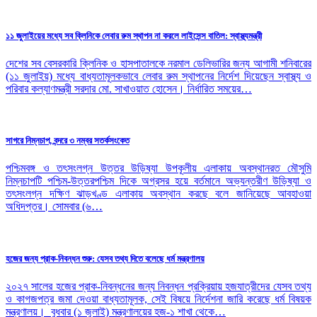
১১ জুলাইয়ের মধ্যে সব ক্লিনিকে লেবার রুম স্থাপন না করলে লাইসেন্স বাতিল: স্বাস্থ্যমন্ত্রী
দেশের সব বেসরকারি ক্লিনিক ও হাসপাতালকে নরমাল ডেলিভারির জন্য আগামী শনিবারের
(১১ জুলাইয়) মধ্যে বাধ্যতামূলকভাবে লেবার রুম স্থাপনের নির্দেশ দিয়েছেন স্বাস্থ্য ও
পরিবার কল্যাণমন্ত্রী সরদার মো. সাখাওয়াত হোসেন। নির্ধারিত সময়ের…
সাগরে নিম্নচাপ, বন্দরে ৩ নম্বর সতর্কসংকেত
পশ্চিমবঙ্গ ও তৎসংলগ্ন উত্তর উড়িষ্যা উপকূলীয় এলাকায় অবস্থানরত মৌসুমি
নিম্নচাপটি পশ্চিম-উত্তরপশ্চিম দিকে অগ্রসর হয়ে বর্তমানে অভ্যন্তরীণ উড়িষ্যা ও
তৎসংলগ্ন দক্ষিণ ঝাড়খণ্ড এলাকায় অবস্থান করছে বলে জানিয়েছে আবহাওয়া
অধিদপ্তর। সোমবার (৬…
হজের জন্য প্রাক-নিবন্ধন শুরু: যেসব তথ্য দিতে বলেছে ধর্ম মন্ত্রণালয়
২০২৭ সালের হজের প্রাক-নিবন্ধনের জন্য নিবন্ধন প্রক্রিয়ায় হজযাত্রীদের যেসব তথ্য
ও কাগজপত্র জমা দেওয়া বাধ্যতামূলক, সেই বিষয়ে নির্দেশনা জারি করেছে ধর্ম বিষয়ক
মন্ত্রণালয়। বুধবার (১ জুলাই) মন্ত্রণালয়ের হজ-১ শাখা থেকে…