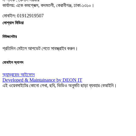
কার্যালয়: একে কমপ্লেক্স, কদমতলী, কেরানীগঞ্জ, ঢাকা-১৩১০।
মোবাইল: 01912919507
সোশ্যাল মিডিয়া
নিউজলেটার
প্রতিদিন মেইলে আপডেট পেতে সাবস্ক্রাইব করুন।
মোবাইল অ্যাপস
অ্যান্ড্রয়েড
আইফোন
Developed & Maintainance by DEON IT
এই ওয়েবসাইটের কোনো লেখা, ছবি, ভিডিও অনুমতি ছাড়া ব্যবহার বেআইনি।