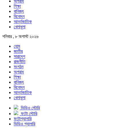
অপরাধ
শিক্ষা
বানিজ্য
বিনোদন
আর্ন্তজাতিক
খেলাধুলা
শনিবার , ৮ অগাস্ট ২০২৬
হোম
জাতীয়
সারাদেশ
রাজনীতি
সংগঠন
অপরাধ
শিক্ষা
বানিজ্য
বিনোদন
আর্ন্তজাতিক
খেলাধুলা
ভিডিও স্টোরি
ফটো স্টোরি
ফটোগ্যালারি
ভিডিও গ্যালারি