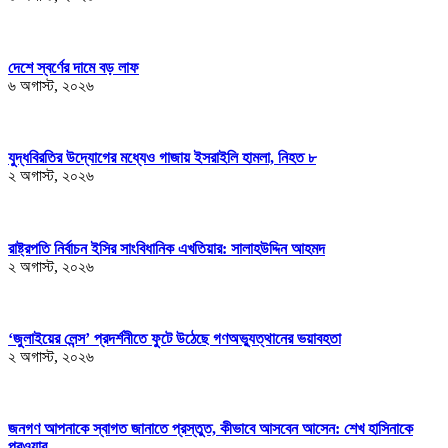
দেশে স্বর্ণের দামে বড় লাফ
৬ অগাস্ট, ২০২৬
যুদ্ধবিরতির উদ্যোগের মধ্যেও গাজায় ইসরাইলি হামলা, নিহত ৮
২ অগাস্ট, ২০২৬
রাষ্ট্রপতি নির্বাচন ইসির সাংবিধানিক এখতিয়ার: সালাহউদ্দিন আহমদ
২ অগাস্ট, ২০২৬
‘জুলাইয়ের লেন্স’ প্রদর্শনীতে ফুটে উঠেছে গণঅভ্যুত্থানের ভয়াবহতা
২ অগাস্ট, ২০২৬
জনগণ আপনাকে স্বাগত জানাতে প্রস্তুত, কীভাবে আসবেন আসেন: শেখ হাসিনাকে
পরওয়ার