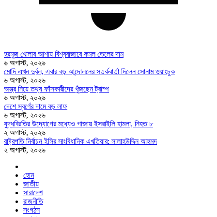
হরমুজ খোলার আশায় বিশ্ববাজারে কমল তেলের দাম
৬ অগাস্ট, ২০২৬
মোদি এখন দুর্বল, এবার বড় আন্দোলনের সতর্কবার্তা দিলেন সোনাম ওয়াংচুক
৬ অগাস্ট, ২০২৬
অস্ত্র নিয়ে তথ্য ফাঁসকারীদের খুঁজছেন ট্রাম্প
৬ অগাস্ট, ২০২৬
দেশে স্বর্ণের দামে বড় লাফ
৬ অগাস্ট, ২০২৬
যুদ্ধবিরতির উদ্যোগের মধ্যেও গাজায় ইসরাইলি হামলা, নিহত ৮
২ অগাস্ট, ২০২৬
রাষ্ট্রপতি নির্বাচন ইসির সাংবিধানিক এখতিয়ার: সালাহউদ্দিন আহমদ
২ অগাস্ট, ২০২৬
হোম
জাতীয়
সারাদেশ
রাজনীতি
সংগঠন