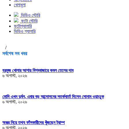
খেলাধুলা
ভিডিও স্টোরি
ফটো স্টোরি
ফটোগ্যালারি
ভিডিও গ্যালারি
/
সর্বশেষ সব খবর
হরমুজ খোলার আশায় বিশ্ববাজারে কমল তেলের দাম
৬ অগাস্ট, ২০২৬
মোদি এখন দুর্বল, এবার বড় আন্দোলনের সতর্কবার্তা দিলেন সোনাম ওয়াংচুক
৬ অগাস্ট, ২০২৬
অস্ত্র নিয়ে তথ্য ফাঁসকারীদের খুঁজছেন ট্রাম্প
৬ অগাস্ট, ২০২৬