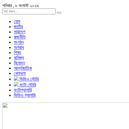
শনিবার , ৮ অগাস্ট ২০২৬
হোম
জাতীয়
সারাদেশ
রাজনীতি
সংগঠন
অপরাধ
শিক্ষা
বানিজ্য
বিনোদন
আর্ন্তজাতিক
খেলাধুলা
ভিডিও স্টোরি
ফটো স্টোরি
ফটোগ্যালারি
ভিডিও গ্যালারি