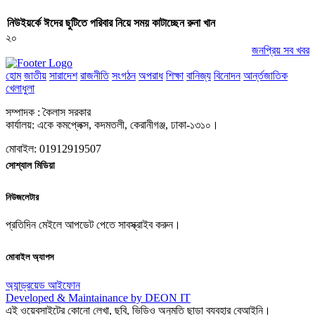
নিউইয়র্কে ঈদের ছুটিতে পরিবার নিয়ে সময় কাটাচ্ছেন রুনা খান
২০
জনপ্রিয় সব খবর
হোম
জাতীয়
সারাদেশ
রাজনীতি
সংগঠন
অপরাধ
শিক্ষা
বানিজ্য
বিনোদন
আর্ন্তজাতিক
খেলাধুলা
সম্পাদক : কৈলাস সরকার
কার্যালয়: একে কমপ্লেক্স, কদমতলী, কেরানীগঞ্জ, ঢাকা-১৩১০।
মোবাইল: 01912919507
সোশ্যাল মিডিয়া
নিউজলেটার
প্রতিদিন মেইলে আপডেট পেতে সাবস্ক্রাইব করুন।
মোবাইল অ্যাপস
অ্যান্ড্রয়েড
আইফোন
Developed & Maintainance by DEON IT
এই ওয়েবসাইটের কোনো লেখা, ছবি, ভিডিও অনুমতি ছাড়া ব্যবহার বেআইনি।