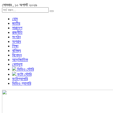
সোমবার , ১০ অগাস্ট ২০২৬
হোম
জাতীয়
সারাদেশ
রাজনীতি
সংগঠন
অপরাধ
শিক্ষা
বানিজ্য
বিনোদন
আর্ন্তজাতিক
খেলাধুলা
ভিডিও স্টোরি
ফটো স্টোরি
ফটোগ্যালারি
ভিডিও গ্যালারি