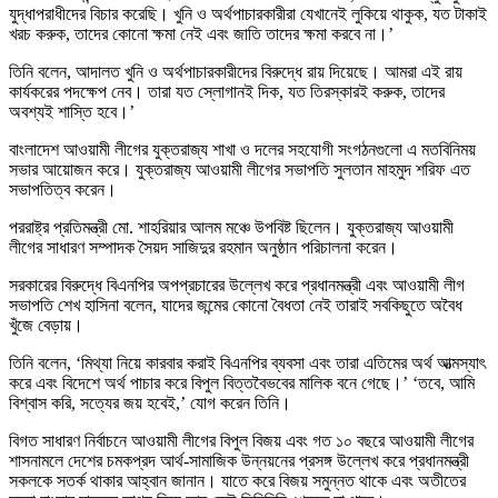
যুদ্ধাপরাধীদের বিচার করেছি। খুনি ও অর্থপাচারকারীরা যেখানেই লুকিয়ে থাকুক, যত টাকাই
খরচ করুক, তাদের কোনো ক্ষমা নেই এবং জাতি তাদের ক্ষমা করবে না।’
তিনি বলেন, আদালত খুনি ও অর্থপাচারকারীদের বিরুদ্ধে রায় দিয়েছে। আমরা এই রায়
কার্যকরের পদক্ষেপ নেব। তারা যত স্লোগানই দিক, যত তিরস্কারই করুক, তাদের
অবশ্যই শাস্তি হবে।’
বাংলাদেশ আওয়ামী লীগের যুক্তরাজ্য শাখা ও দলের সহযোগী সংগঠনগুলো এ মতবিনিময়
সভার আয়োজন করে। যুক্তরাজ্য আওয়ামী লীগের সভাপতি সুলতান মাহমুদ শরিফ এত
সভাপতিত্ব করেন।
পররাষ্ট্র প্রতিমন্ত্রী মো. শাহরিয়ার আলম মঞ্চে উপবিষ্ট ছিলেন। যুক্তরাজ্য আওয়ামী
লীগের সাধারণ সম্পাদক সৈয়দ সাজিদুর রহমান অনুষ্ঠান পরিচালনা করেন।
সরকারের বিরুদ্ধে বিএনপির অপপ্রচারের উল্লেখ করে প্রধানমন্ত্রী এবং আওয়ামী লীগ
সভাপতি শেখ হাসিনা বলেন, যাদের জন্মের কোনো বৈধতা নেই তারাই সবকিছুতে অবৈধ
খুঁজে বেড়ায়।
তিনি বলেন, ‘মিথ্যা নিয়ে কারবার করাই বিএনপির ব্যবসা এবং তারা এতিমের অর্থ আত্মস্যাৎ
করে এবং বিদেশে অর্থ পাচার করে বিপুল বিত্তবৈভবের মালিক বনে গেছে।’ ‘তবে, আমি
বিশ্বাস করি, সত্যের জয় হবেই,’ যোগ করেন তিনি।
বিগত সাধারণ নির্বাচনে আওয়ামী লীগের বিপুল বিজয় এবং গত ১০ বছরে আওয়ামী লীগের
শাসনামলে দেশের চমকপ্রদ আর্থ-সামাজিক উন্নয়নের প্রসঙ্গ উল্লেখ করে প্রধানমন্ত্রী
সকলকে সতর্ক থাকার আহ্বান জানান। যাতে করে বিজয় সমুন্নত থাকে এবং অতীতের