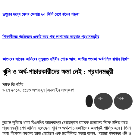
দুপুরের মধ্যে যেসব জেলায় ৬০ কিমি বেগে ঝড়ের শঙ্কা
শিক্ষার্থীদের প্রতিবছর একটি করে গাছ লাগানোর আহ্বান প্রধানমন্ত্রীর
কাতারের সাবেক আমিরের মৃত্যুতে রাষ্ট্রীয় শোক আজ, জাতীয় পতাকা অর্ধনমিত রাখার নির্দেশ
খুনি ও অর্থ-পাচারকারীদের ক্ষমা নেই : প্রধানমন্ত্রী
স্টাফ রিপোর্টার
৯ মে ২০১৯, ৫:১৩ অপরাহ্ন
|
অনলাইন সংস্করণ
অ-
অ+
লন্ডনে লুকিয়ে থাকা বিএনপির ভারপ্রাপ্ত চেয়ারম্যান তারেক রহমানের দিকে ইঙ্গিত করে
প্রধানমন্ত্রী শেখ হাসিনা বলেছেন, খুনি ও অর্থ-পাচারকারীদের অবশ্যই শাস্তি হবে। তিনি
আজ বিকেলে লন্ডনের তাজ হোটেলে এক মতবিনিময় সভায় বলেন, ‘আমরা বঙ্গবন্ধুর খুনি ও