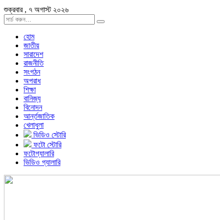
শুক্রবার , ৭ অগাস্ট ২০২৬
হোম
জাতীয়
সারাদেশ
রাজনীতি
সংগঠন
অপরাধ
শিক্ষা
বানিজ্য
বিনোদন
আর্ন্তজাতিক
খেলাধুলা
ভিডিও স্টোরি
ফটো স্টোরি
ফটোগ্যালারি
ভিডিও গ্যালারি