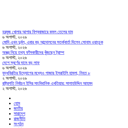
হরমুজ খোলার আশায় বিশ্ববাজারে কমল তেলের দাম
৬ অগাস্ট, ২০২৬
মোদি এখন দুর্বল, এবার বড় আন্দোলনের সতর্কবার্তা দিলেন সোনাম ওয়াংচুক
৬ অগাস্ট, ২০২৬
অস্ত্র নিয়ে তথ্য ফাঁসকারীদের খুঁজছেন ট্রাম্প
৬ অগাস্ট, ২০২৬
দেশে স্বর্ণের দামে বড় লাফ
৬ অগাস্ট, ২০২৬
যুদ্ধবিরতির উদ্যোগের মধ্যেও গাজায় ইসরাইলি হামলা, নিহত ৮
২ অগাস্ট, ২০২৬
রাষ্ট্রপতি নির্বাচন ইসির সাংবিধানিক এখতিয়ার: সালাহউদ্দিন আহমদ
২ অগাস্ট, ২০২৬
হোম
জাতীয়
সারাদেশ
রাজনীতি
সংগঠন