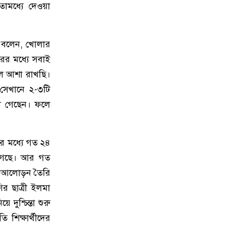
বেগে ঝড়ের শঙ্কা
তোমধ্যে দেওয়া
১০
ইরানে হামলার পরিকল্পনা বাতিল
করলেন ট্রাম্প
ে বলেন, খোলার
রের মধ্যে সবাই
১১
ইয়ামাল ইতিহাস গড়বে, তবে এবার
 বলে আশা রাখছি।
নয়: মেসি
 সেখানে ২-৩টি
লে গেছেন। ফলে
১২
দাবানলের ধোঁয়ায় ঢেকেছে নিউজার্সির
আকাশ, বিশ্বকাপের ফাইনাল নিয়ে উদ্বেগ
দের মধ্যে গত ২৪
১৩
ফিফার বাড়তি সুবিধা পাওয়া নিয়ে যা
 গেছে। আর গত
বললেন মেসি
য়ে আলোড়ন তৈরি
র ছাত্রী ইলমা
১৪
শিক্ষার্থীদের প্রতিবছর একটি করে গাছ
লাগানোর আহ্বান প্রধানমন্ত্রীর
 দুশ্চিন্তা শুরু
শিক্ষার্থীদের