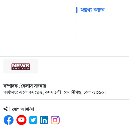
মন্তব্য করুন
সম্পাদক : কৈলাস সরকার
কার্যালয়: একে কমপ্লেক্স, কদমতলী, কেরানীগঞ্জ, ঢাকা-১৩১০।
সোশ্যাল মিডিয়া