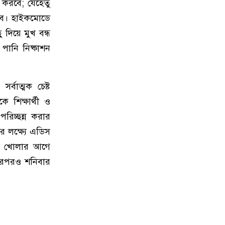
র করবে; যেহেতু
হবে। হাইকমোডে
 দিয়ে মুখ বন্ধ
পানি নিষ্কাশন
্বাত্মক চেষ্ট
ে শিক্ষার্থী ও
পরিচ্ছন্ন করার
র লক্ষ্যে এডিস
লয় খোলার আগে
। এরপরও শনিবার