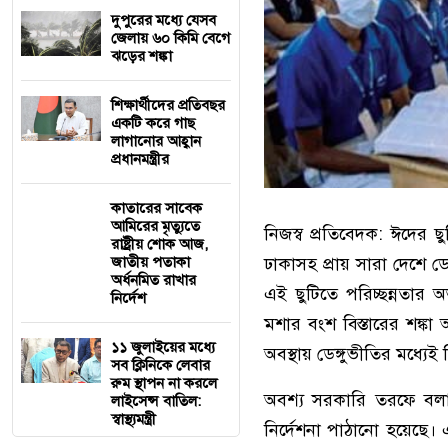
দুপুরের মধ্যে যেসব
জেলায় ৬০ কিমি বেগে
ঝড়ের শঙ্কা
শিক্ষার্থীদের প্রতিবছর
একটি করে গাছ
লাগানোর আহ্বান
প্রধানমন্ত্রীর
কাতারের সাবেক
আমিরের মৃত্যুতে
নিজস্ব প্রতিবেদক: ঈদের ছু
রাষ্ট্রীয় শোক আজ,
ঢাকাসহ প্রায় সারা দেশে ডেঙ
জাতীয় পতাকা
অর্ধনমিত রাখার
এই ছুটিতে পরিচ্ছন্নতার 
নির্দেশ
মশার বংশ বিস্তারের শঙ্ক
১১ জুলাইয়ের মধ্যে
অবস্থায় ডেঙ্গুভীতির মধ্যেই শি
সব ক্লিনিকে লেবার
রুম স্থাপন না করলে
অবশ্য সরকারি তরফে বলা হচ
লাইসেন্স বাতিল:
স্বাস্থ্যমন্ত্রী
নির্দেশনা পাঠানো হয়েছে। এ