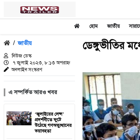
হোম
জাতীয়
সারা
ডেঙ্গুভীতির মধ্
/
জাতীয়
নিউজ ডেস্ক
৭ জুলাই ২০২৩, ৮:১৩ অপরাহ্ন
অনলাইন সংস্করণ
এ সম্পর্কিত আরও খবর
‘জুলাইয়ের লেন্স’
প্রদর্শনীতে ফুটে
উঠেছে গণঅভ্যুত্থানের
ভয়াবহতা