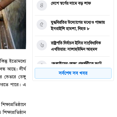
৪
দেশে স্বর্ণের দামে বড় লাফ
৫
যুদ্ধবিরতির উদ্যোগের মধ্যেও গাজায়
ইসরাইলি হামলা, নিহত ৮
৬
রাষ্ট্রপতি নির্বাচন ইসির সাংবিধানিক
এখতিয়ার: সালাহউদ্দিন আহমদ
কিন্তু ইতোমধ্যে
৭
‘জুলাইয়ের লেন্স’ প্রদর্শনীতে ফুটে
বন্ধ আছে। দীর্ঘ
উঠেছে গণঅভ্যুত্থানের ভয়াবহতা
সর্বশেষ সব খবর
 ভেতরে ডেঙ্গু
 করতে পারে। এ
৮
জনগণ আপনাকে স্বাগত জানাতে প্রস্তুত,
কীভাবে আসবেন আসেন: শেখ
হাসিনাকে পরওয়ার
্ষাপ্রতিষ্ঠানে
৯
দুপুরের মধ্যে যেসব জেলায় ৬০ কিমি
ক্ষাপ্রতিষ্ঠান