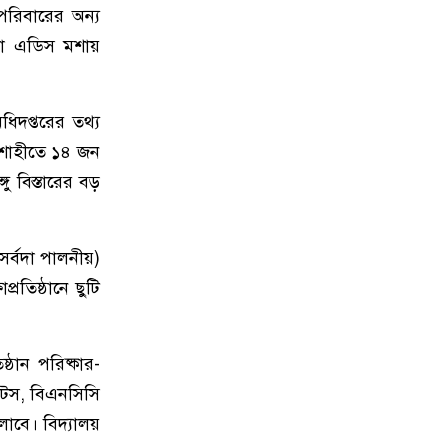
১৫
কাতারের সাবেক আমিরের মৃত্যুতে
পরিবারের অন্য
রাষ্ট্রীয় শোক আজ, জাতীয় পতাকা
 তা এডিস মশায়
অর্ধনমিত রাখার নির্দেশ
১৬
ফাইনালে আর্জেন্টিনা না ইংল্যান্ডকে
অধিদপ্তরের তথ্য
চান, জানালেন স্পেন কোচ
াজশাহীতে ১৪ জন
ু বিস্তারের বড়
১৭
কোন ভুলে হেরেছে ফ্রান্স, জানালেন
এমবাপ্পে
(সর্বদা পালনীয়)
১৮
দেশে আরও কমল স্বর্ণের দাম
রতিষ্ঠানে ছুটি
১৯
ইংল্যান্ড ম্যাচে ‘অপয়া’ জার্সি পরতে
চায় আর্জেন্টিনা, নেপথ্যে যে ২ কারণ
ঠান পরিষ্কার-
কাউটস, বিএনসিসি
২০
ইসরাইল সফরে যাচ্ছেন মার্কিন
লাবে। বিদ্যালয়
প্রতিরক্ষামন্ত্রী