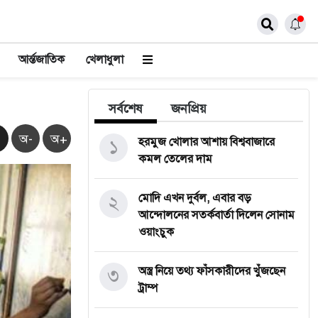
আর্ন্তজাতিক
খেলাধুলা
সর্বশেষ
জনপ্রিয়
অ-
অ+
১
হরমুজ খোলার আশায় বিশ্ববাজারে
কমল তেলের দাম
২
মোদি এখন দুর্বল, এবার বড়
আন্দোলনের সতর্কবার্তা দিলেন সোনাম
ওয়াংচুক
৩
অস্ত্র নিয়ে তথ্য ফাঁসকারীদের খুঁজছেন
ট্রাম্প