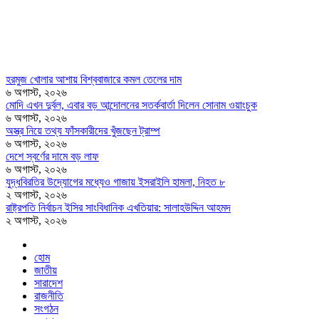
হরমুজ খোলার আশায় বিশ্ববাজারে কমল তেলের দাম
৬ অগাস্ট, ২০২৬
মোদি এখন দুর্বল, এবার বড় আন্দোলনের সতর্কবার্তা দিলেন সোনাম ওয়াংচুক
৬ অগাস্ট, ২০২৬
অস্ত্র নিয়ে তথ্য ফাঁসকারীদের খুঁজছেন ট্রাম্প
৬ অগাস্ট, ২০২৬
দেশে স্বর্ণের দামে বড় লাফ
৬ অগাস্ট, ২০২৬
যুদ্ধবিরতির উদ্যোগের মধ্যেও গাজায় ইসরাইলি হামলা, নিহত ৮
২ অগাস্ট, ২০২৬
রাষ্ট্রপতি নির্বাচন ইসির সাংবিধানিক এখতিয়ার: সালাহউদ্দিন আহমদ
২ অগাস্ট, ২০২৬
হোম
জাতীয়
সারাদেশ
রাজনীতি
সংগঠন