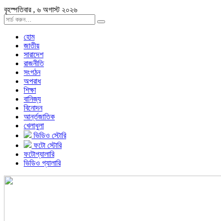
বৃহস্পতিবার , ৬ অগাস্ট ২০২৬
হোম
জাতীয়
সারাদেশ
রাজনীতি
সংগঠন
অপরাধ
শিক্ষা
বানিজ্য
বিনোদন
আর্ন্তজাতিক
খেলাধুলা
ভিডিও স্টোরি
ফটো স্টোরি
ফটোগ্যালারি
ভিডিও গ্যালারি