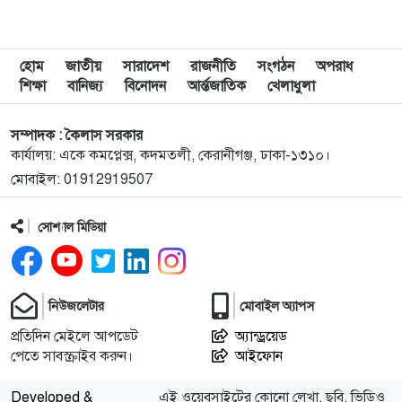
৯
দুপুরের মধ্যে যেসব জেলায় ৬০ কিমি বেগে ঝড়ের শঙ্কা
হোম
জাতীয়
সারাদেশ
রাজনীতি
সংগঠন
অপরাধ
শিক্ষা
বানিজ্য
বিনোদন
আর্ন্তজাতিক
খেলাধুলা
১০
ইরানে হামলার পরিকল্পনা বাতিল করলেন ট্রাম্প
সম্পাদক : কৈলাস সরকার
কার্যালয়: একে কমপ্লেক্স, কদমতলী, কেরানীগঞ্জ, ঢাকা-১৩১০।
মোবাইল: 01912919507
১১
ইয়ামাল ইতিহাস গড়বে, তবে এবার নয়: মেসি
সোশ্যাল মিডিয়া
১২
দাবানলের ধোঁয়ায় ঢেকেছে নিউজার্সির আকাশ, বিশ্বকাপের
ফাইনাল নিয়ে উদ্বেগ
নিউজলেটার
মোবাইল অ্যাপস
১৩
ফিফার বাড়তি সুবিধা পাওয়া নিয়ে যা বললেন মেসি
প্রতিদিন মেইলে আপডেট
অ্যান্ড্রয়েড
পেতে সাবস্ক্রাইব করুন।
আইফোন
১৪
শিক্ষার্থীদের প্রতিবছর একটি করে গাছ লাগানোর আহ্বান
Developed &
এই ওয়েবসাইটের কোনো লেখা, ছবি, ভিডিও