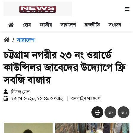
হোম
জাতীয়
সারাদেশ
রাজনীতি
সংগঠন
অ
/
সারাদেশ
চট্টগ্রাম নগরীর ২৩ নং ওয়ার্ডে
কাউন্সিলর জাবেদের উদ্যোগে ফ্রি
সবজি বাজার
নিউজ ডেস্ক
১৫ মে ২০২০, ১২:২৯ অপরাহ্ন
|
অনলাইন সংস্করণ
অ-
অ+