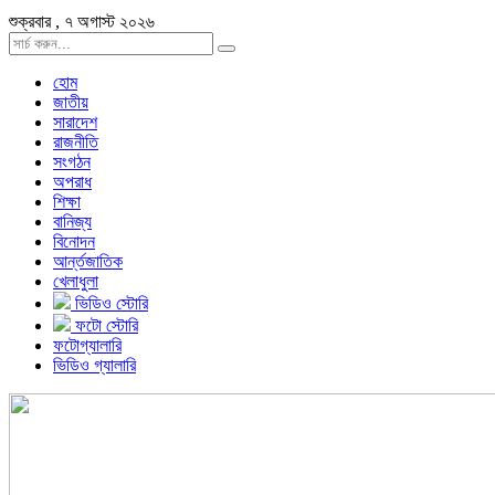
শুক্রবার , ৭ অগাস্ট ২০২৬
হোম
জাতীয়
সারাদেশ
রাজনীতি
সংগঠন
অপরাধ
শিক্ষা
বানিজ্য
বিনোদন
আর্ন্তজাতিক
খেলাধুলা
ভিডিও স্টোরি
ফটো স্টোরি
ফটোগ্যালারি
ভিডিও গ্যালারি