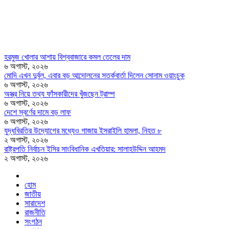
হরমুজ খোলার আশায় বিশ্ববাজারে কমল তেলের দাম
৬ অগাস্ট, ২০২৬
মোদি এখন দুর্বল, এবার বড় আন্দোলনের সতর্কবার্তা দিলেন সোনাম ওয়াংচুক
৬ অগাস্ট, ২০২৬
অস্ত্র নিয়ে তথ্য ফাঁসকারীদের খুঁজছেন ট্রাম্প
৬ অগাস্ট, ২০২৬
দেশে স্বর্ণের দামে বড় লাফ
৬ অগাস্ট, ২০২৬
যুদ্ধবিরতির উদ্যোগের মধ্যেও গাজায় ইসরাইলি হামলা, নিহত ৮
২ অগাস্ট, ২০২৬
রাষ্ট্রপতি নির্বাচন ইসির সাংবিধানিক এখতিয়ার: সালাহউদ্দিন আহমদ
২ অগাস্ট, ২০২৬
হোম
জাতীয়
সারাদেশ
রাজনীতি
সংগঠন